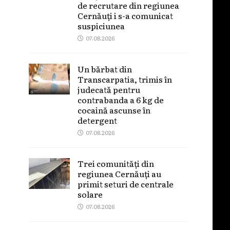
de recrutare din regiunea
Cernăuți i s-a comunicat
suspiciunea
07.08.2026
Un bărbat din
Transcarpatia, trimis în
judecată pentru
contrabanda a 6 kg de
cocaină ascunse în
detergent
07.08.2026
Trei comunități din
regiunea Cernăuți au
primit seturi de centrale
solare
07.08.2026