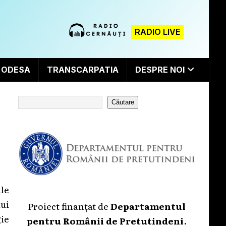
RADIO LIVE
ODESA
TRANSCARPATIA
DESPRE NOI
Căutare
le
ui
Proiect finanțat de
Departamentul
ie
pentru Românii de Pretutindeni
.