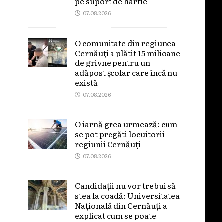
pe suport de hârtie
07.08.2026
O comunitate din regiunea
Cernăuți a plătit 15 milioane
de grivne pentru un
adăpost școlar care încă nu
există
07.08.2026
O iarnă grea urmează: cum
se pot pregăti locuitorii
regiunii Cernăuți
07.08.2026
Candidații nu vor trebui să
stea la coadă: Universitatea
Națională din Cernăuți a
explicat cum se poate