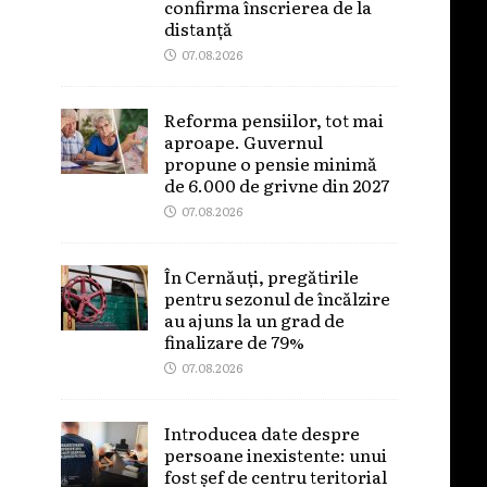
confirma înscrierea de la
distanță
07.08.2026
Reforma pensiilor, tot mai
aproape. Guvernul
propune o pensie minimă
de 6.000 de grivne din 2027
07.08.2026
În Cernăuți, pregătirile
pentru sezonul de încălzire
au ajuns la un grad de
finalizare de 79%
07.08.2026
Introducea date despre
persoane inexistente: unui
fost șef de centru teritorial