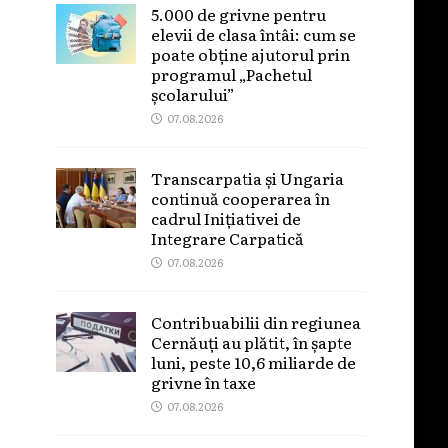
5.000 de grivne pentru
elevii de clasa întâi: cum se
poate obține ajutorul prin
programul „Pachetul
școlarului”
07.08.2026
Transcarpatia și Ungaria
continuă cooperarea în
cadrul Inițiativei de
Integrare Carpatică
07.08.2026
Contribuabilii din regiunea
Cernăuți au plătit, în șapte
luni, peste 10,6 miliarde de
grivne în taxe
07.08.2026