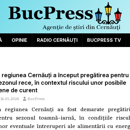
Ă
OPINIE
RADIO CERNĂUȚI
BUCPRESS TV
n regiunea Cernăuți a început pregătirea pentru
ezonul rece, în contextul riscului unor posibile
ene de curent
14.05.2026
BucPress
n regiunea Cernăuți au fost demarate pregătiri
entru sezonul toamnă–iarnă, în condițiile riscul
nor eventuale întreruperi ale alimentării cu energ