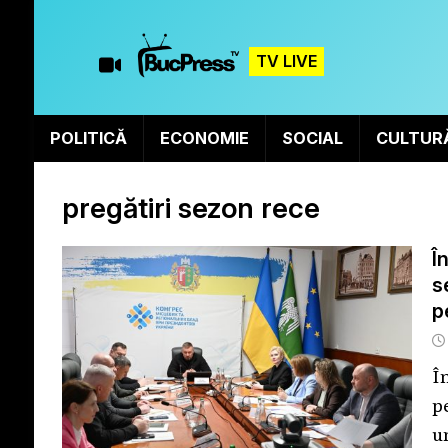
TV LIVE
POLITICĂ
ECONOMIE
SOCIAL
CULTUR
pregătiri sezon rece
Î
s
p
Î
p
u