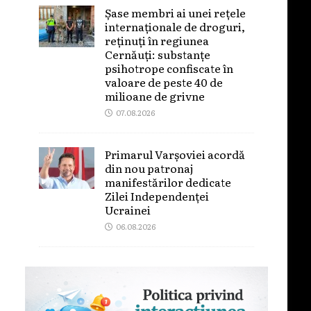
Șase membri ai unei rețele
internaționale de droguri,
reținuți în regiunea
Cernăuți: substanțe
psihotrope confiscate în
valoare de peste 40 de
milioane de grivne
07.08.2026
Primarul Varșoviei acordă
din nou patronaj
manifestărilor dedicate
Zilei Independenței
Ucrainei
06.08.2026