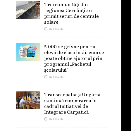
Trei comunități din
regiunea Cernăuți au
primit seturi de centrale
solare
07.08.2026
5.000 de grivne pentru
elevii de clasa întâi: cum se
poate obține ajutorul prin
programul „Pachetul
școlarului”
07.08.2026
Transcarpatia și Ungaria
continuă cooperarea în
cadrul Inițiativei de
Integrare Carpatică
07.08.2026