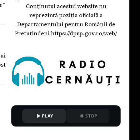
ic”
Conținutul acestui website nu
reprezintă poziția oficială a
Departamentului pentru Românii de
Pretutindeni
https://dprp.gov.ro/web/
ui
st
PLAY
STOP