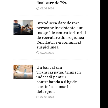
finalizare de 79%
07.08.2026
Introducea date despre
persoane inexistente: unui
fost șef de centru teritorial
de recrutare din regiunea
Cernăuți i s-a comunicat
suspiciunea
07.08.2026
Un bărbat din
Transcarpatia, trimis în
judecată pentru
contrabanda a 6 kg de
cocaină ascunse în
detergent
07.08.2026