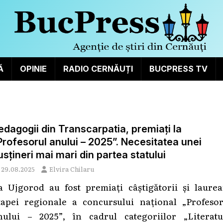
Ă
OPINIE
RADIO CERNĂUȚI
BUCPRESS TV
edagogii din Transcarpatia, premiați la
Profesorul anului – 2025”. Necesitatea unei
usțineri mai mari din partea statului
29.08.2025
Elvira Chilaru
a Ujgorod au fost premiați câștigătorii și laureaț
tapei regionale a concursului național „Profesor
nului – 2025”, în cadrul categoriilor „Literatu