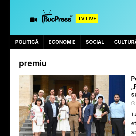
TV LIVE
POLITICĂ
ECONOMIE
SOCIAL
CULTUR
premiu
P
„
s
L
e
a