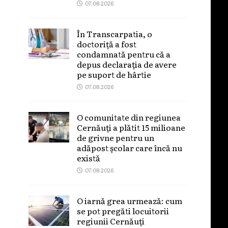
07.08.2026
În Transcarpatia, o
doctoriță a fost
condamnată pentru că a
depus declarația de avere
pe suport de hârtie
07.08.2026
O comunitate din regiunea
Cernăuți a plătit 15 milioane
de grivne pentru un
adăpost școlar care încă nu
există
07.08.2026
O iarnă grea urmează: cum
se pot pregăti locuitorii
regiunii Cernăuți