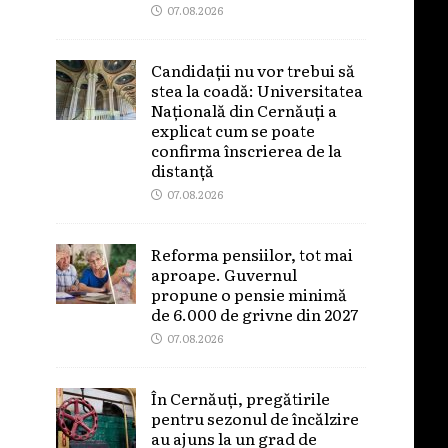
07.08.2026
Candidații nu vor trebui să
stea la coadă: Universitatea
Națională din Cernăuți a
explicat cum se poate
confirma înscrierea de la
distanță
07.08.2026
Reforma pensiilor, tot mai
aproape. Guvernul
propune o pensie minimă
de 6.000 de grivne din 2027
07.08.2026
În Cernăuți, pregătirile
pentru sezonul de încălzire
au ajuns la un grad de