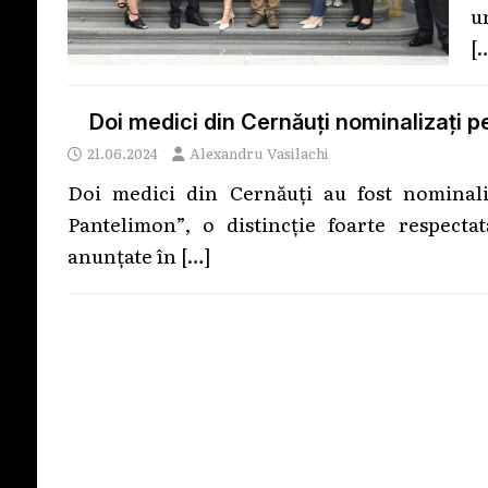
u
[
Doi medici din Cernăuți nominalizați p
21.06.2024
Alexandru Vasilachi
Doi medici din Cernăuți au fost nominali
Pantelimon”, o distincție foarte respecta
anunțate în
[…]