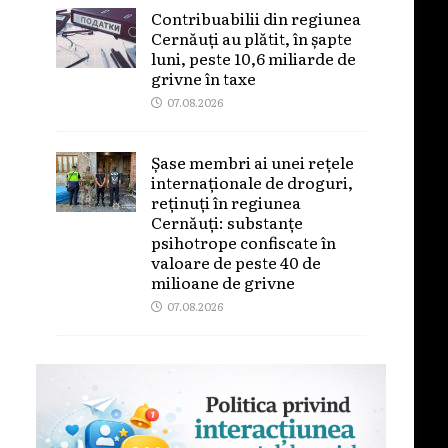
Contribuabilii din regiunea
Cernăuți au plătit, în șapte
luni, peste 10,6 miliarde de
grivne în taxe
07.08.2026
Șase membri ai unei rețele
internaționale de droguri,
reținuți în regiunea
Cernăuți: substanțe
psihotrope confiscate în
valoare de peste 40 de
milioane de grivne
07.08.2026