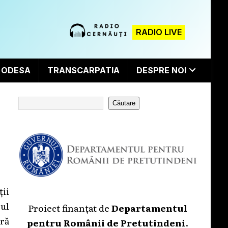
RADIO LIVE
ODESA
TRANSCARPATIA
DESPRE NOI
Căutare
ii
ul
Proiect finanțat de
Departamentul
ră
pentru Românii de Pretutindeni
.