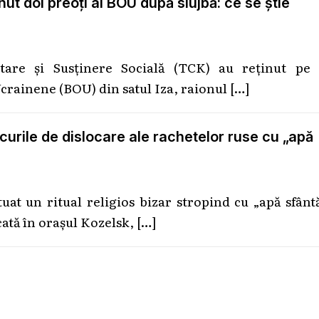
nut doi preoți ai BOU după slujbă: ce se știe
etare și Susținere Socială (TCK) au reținut pe 
Ucrainene (BOU) din satul Iza, raionul
[…]
locurile de dislocare ale rachetelor ruse cu „apă
uat un ritual religios bizar stropind cu „apă sfânt
cată în orașul Kozelsk,
[…]