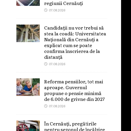
regiunii Cernăuți
07.08.2026
Candidații nu vor trebui să
stea la coadă: Universitatea
Națională din Cernăuți a
explicat cum se poate
confirma înscrierea de la
distanță
07.08.2026
Reforma pensiilor, tot mai
aproape. Guvernul
propune o pensie minimă
de 6.000 de grivne din 2027
07.08.2026
În Cernăuți, pregătirile
pentru sezonul de încălzire