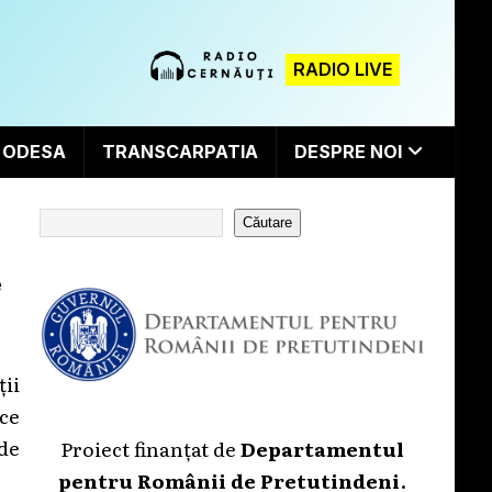
RADIO LIVE
ODESA
TRANSCARPATIA
DESPRE NOI
Căutare
e
ii
ice
 de
Proiect finanțat de
Departamentul
pentru Românii de Pretutindeni
.