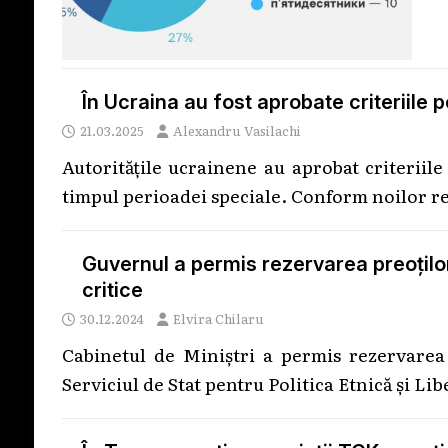
În Ucraina au fost aprobate criteriile 
21.03.2025
Alexandru Vasilachi
Autoritățile ucrainene au aprobat criteriile
timpul perioadei speciale. Conform noilor re
Guvernul a permis rezervarea preoților
critice
30.12.2024
Elvira Chilaru
Cabinetul de Miniștri a permis rezervarea 
Serviciul de Stat pentru Politica Etnică și L