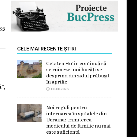
22
CELE MAI RECENTE ȘTIRI
Cetatea Hotin continuă să
se ruineze: noi bucăți se
desprind din zidul prăbușit
în aprilie
ă”,
08.08.2026
Noi reguli pentru
internarea în spitalele din
Ucraina: trimiterea
medicului de familie nu mai
este suficientă