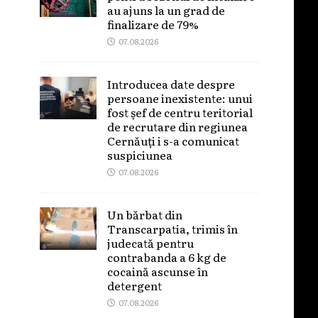
au ajuns la un grad de
finalizare de 79%
07.08.2026
Introducea date despre
persoane inexistente: unui
fost șef de centru teritorial
de recrutare din regiunea
Cernăuți i s-a comunicat
suspiciunea
07.08.2026
Un bărbat din
Transcarpatia, trimis în
judecată pentru
contrabanda a 6 kg de
cocaină ascunse în
detergent
07.08.2026