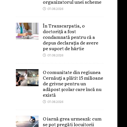
organizatorul unei scheme
07.08.2026
În Transcarpatia, o
doctoriță a fost
condamnată pentru că a
depus declarația de avere
pe suport de hârtie
07.08.2026
O comunitate din regiunea
Cernăuți a plătit 15 milioane
de grivne pentru un
adăpost școlar care încă nu
există
07.08.2026
O iarnă grea urmează: cum
se pot pregăti locuitorii