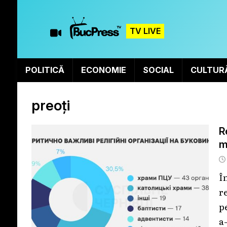
TV LIVE
POLITICĂ
ECONOMIE
SOCIAL
CULTUR
preoți
R
m
Î
r
p
a