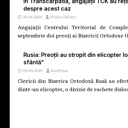
În Transcarpatia, angajații TCK au reți
despre acest caz
24.09.2024
Elvira Chilaru
Angajații Centrului Teritorial de Compl
septembrie doi preoți ai Bisericii Ortodoxe 
Rusia: Preoții au stropit din elicopter 
sfântă”
08.09.2023
BucPress
Clericii din Biserica Ortodoxă Rusă au efect
dintr-un elicopter, o divizie de rachete dislo