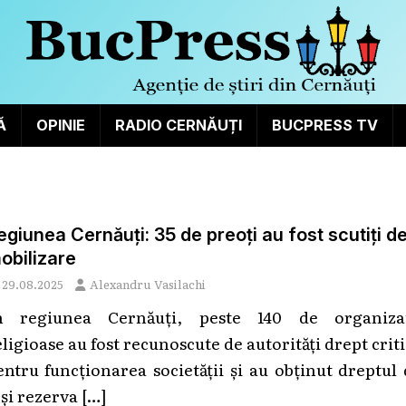
Ă
OPINIE
RADIO CERNĂUȚI
BUCPRESS TV
egiunea Cernăuți: 35 de preoți au fost scutiți d
obilizare
29.08.2025
Alexandru Vasilachi
n regiunea Cernăuți, peste 140 de organizaț
eligioase au fost recunoscute de autorități drept crit
entru funcționarea societății și au obținut dreptul
-și rezerva
[…]