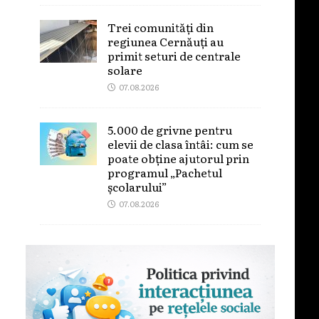
Trei comunități din
regiunea Cernăuți au
primit seturi de centrale
solare
07.08.2026
5.000 de grivne pentru
elevii de clasa întâi: cum se
poate obține ajutorul prin
programul „Pachetul
școlarului”
07.08.2026