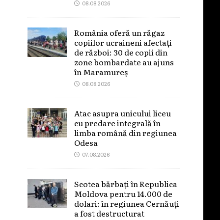
08.08.2026
România oferă un răgaz
copiilor ucraineni afectați
de război: 30 de copii din
zone bombardate au ajuns
în Maramureș
08.08.2026
Atac asupra unicului liceu
cu predare integrală în
limba română din regiunea
Odesa
07.08.2026
Scotea bărbați în Republica
Moldova pentru 14.000 de
dolari: în regiunea Cernăuți
a fost destructurat