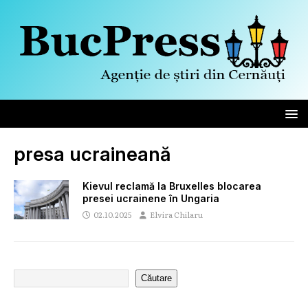
presa ucraineană
Kievul reclamă la Bruxelles blocarea
presei ucrainene în Ungaria
02.10.2025
Elvira Chilaru
Căutare