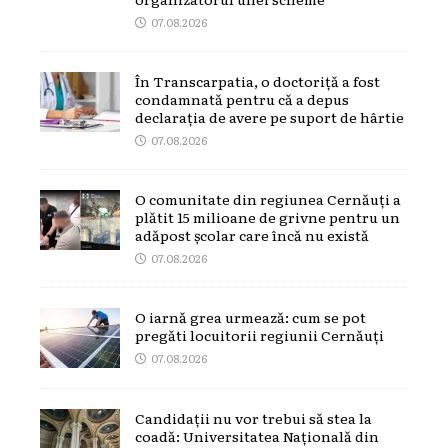
07.08.2026
În Transcarpatia, o doctoriță a fost
condamnată pentru că a depus
declarația de avere pe suport de hârtie
07.08.2026
O comunitate din regiunea Cernăuți a
plătit 15 milioane de grivne pentru un
adăpost școlar care încă nu există
07.08.2026
O iarnă grea urmează: cum se pot
pregăti locuitorii regiunii Cernăuți
07.08.2026
Candidații nu vor trebui să stea la
coadă: Universitatea Națională din