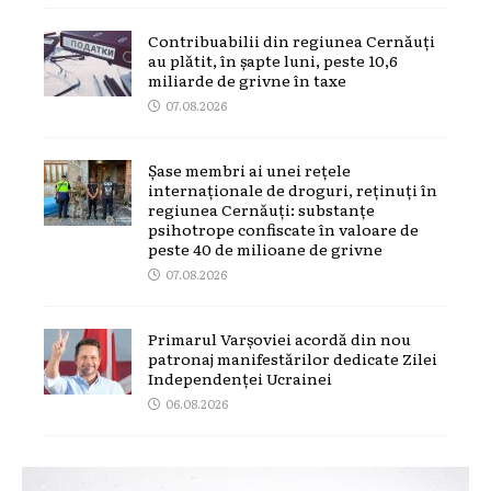
Contribuabilii din regiunea Cernăuți
au plătit, în șapte luni, peste 10,6
miliarde de grivne în taxe
07.08.2026
Șase membri ai unei rețele
internaționale de droguri, reținuți în
regiunea Cernăuți: substanțe
psihotrope confiscate în valoare de
peste 40 de milioane de grivne
07.08.2026
Primarul Varșoviei acordă din nou
patronaj manifestărilor dedicate Zilei
Independenței Ucrainei
06.08.2026