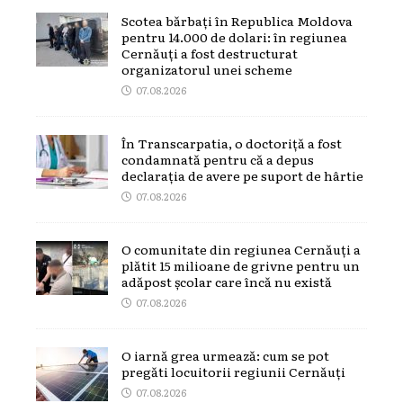
Scotea bărbați în Republica Moldova
pentru 14.000 de dolari: în regiunea
Cernăuți a fost destructurat
organizatorul unei scheme
07.08.2026
În Transcarpatia, o doctoriță a fost
condamnată pentru că a depus
declarația de avere pe suport de hârtie
07.08.2026
O comunitate din regiunea Cernăuți a
plătit 15 milioane de grivne pentru un
adăpost școlar care încă nu există
07.08.2026
O iarnă grea urmează: cum se pot
pregăti locuitorii regiunii Cernăuți
07.08.2026