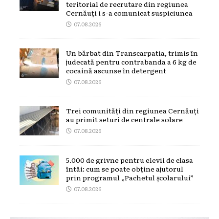
teritorial de recrutare din regiunea
Cernăuți i s-a comunicat suspiciunea
07.08.2026
Un bărbat din Transcarpatia, trimis în
judecată pentru contrabanda a 6 kg de
cocaină ascunse în detergent
07.08.2026
Trei comunități din regiunea Cernăuți
au primit seturi de centrale solare
07.08.2026
5.000 de grivne pentru elevii de clasa
întâi: cum se poate obține ajutorul
prin programul „Pachetul școlarului”
07.08.2026