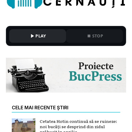
PLAY
STOP
CELE MAI RECENTE ȘTIRI
Cetatea Hotin continuă să se ruineze:
noi bucăți se desprind din zidul
prăbușit în aprilie