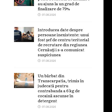
au ajuns la un grad de
finalizare de 79%
07.08.2026
Introducea date despre
persoane inexistente: unui
fost șef de centru teritorial
de recrutare din regiunea
Cernăuți i s-a comunicat
suspiciunea
07.08.2026
Un bărbat din
Transcarpatia, trimis în
judecată pentru
contrabanda a 6 kg de
cocaină ascunse în
detergent
07.08.2026