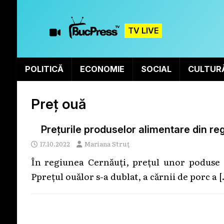
TV LIVE
POLITICĂ
ECONOMIE
SOCIAL
CULTUR
Preț ouă
Prețurile produselor alimentare din re
17.10.2022
Mariana Struț
În regiunea Cernăuți, prețul unor poduse 
Pprețul ouălor s-a dublat, a cărnii de porc a
[