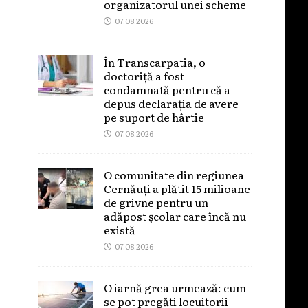
organizatorul unei scheme
07.08.2026
În Transcarpatia, o
doctoriță a fost
condamnată pentru că a
depus declarația de avere
pe suport de hârtie
07.08.2026
O comunitate din regiunea
Cernăuți a plătit 15 milioane
de grivne pentru un
adăpost școlar care încă nu
există
07.08.2026
O iarnă grea urmează: cum
se pot pregăti locuitorii