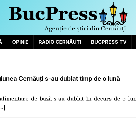
Ă
OPINIE
RADIO CERNĂUȚI
BUCPRESS TV
giunea Cernăuți s-au dublat timp de o lună
alimentare de bază s-au dublat în decurs de o lun
…]