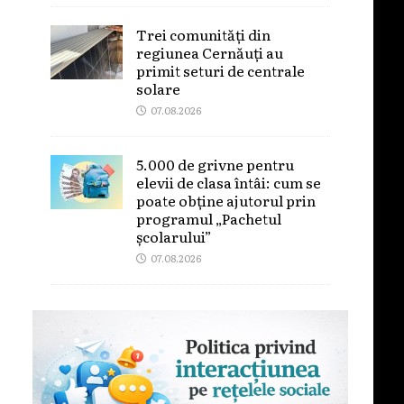
Trei comunități din
regiunea Cernăuți au
primit seturi de centrale
solare
07.08.2026
5.000 de grivne pentru
elevii de clasa întâi: cum se
poate obține ajutorul prin
programul „Pachetul
școlarului”
07.08.2026