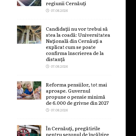
regiunii Cernăuți
07.08.2026
Candidații nu vor trebui să
stea la coadă: Universitatea
Națională din Cernăuți a
explicat cum se poate
confirma înscrierea de la
distanță
07.08.2026
Reforma pensiilor, tot mai
aproape. Guvernul
propune o pensie minimă
de 6.000 de grivne din 2027
07.08.2026
În Cernăuți, pregătirile
pentru sezonul de încălzire