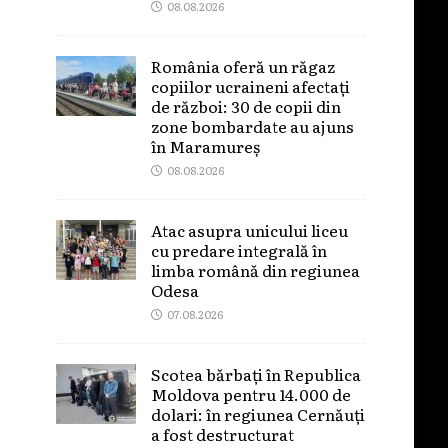
08.08.2026
România oferă un răgaz
copiilor ucraineni afectați
de război: 30 de copii din
zone bombardate au ajuns
în Maramureș
08.08.2026
Atac asupra unicului liceu
cu predare integrală în
limba română din regiunea
Odesa
07.08.2026
Scotea bărbați în Republica
Moldova pentru 14.000 de
dolari: în regiunea Cernăuți
a fost destructurat