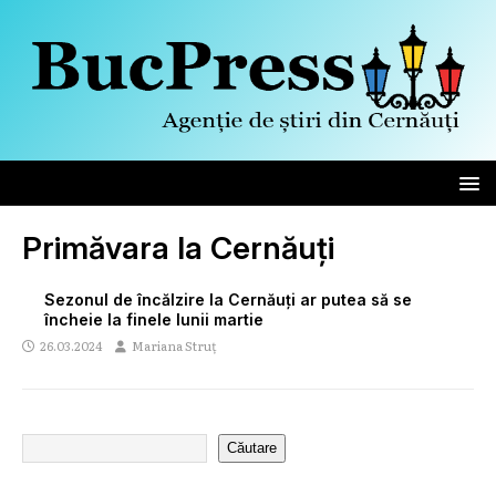
Primăvara la Cernăuți
Sezonul de încălzire la Cernăuți ar putea să se
încheie la finele lunii martie
26.03.2024
Mariana Struț
Căutare