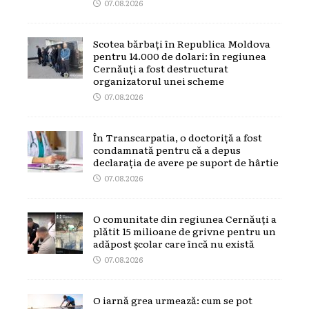
07.08.2026
Scotea bărbați în Republica Moldova
pentru 14.000 de dolari: în regiunea
Cernăuți a fost destructurat
organizatorul unei scheme
07.08.2026
În Transcarpatia, o doctoriță a fost
condamnată pentru că a depus
declarația de avere pe suport de hârtie
07.08.2026
O comunitate din regiunea Cernăuți a
plătit 15 milioane de grivne pentru un
adăpost școlar care încă nu există
07.08.2026
O iarnă grea urmează: cum se pot