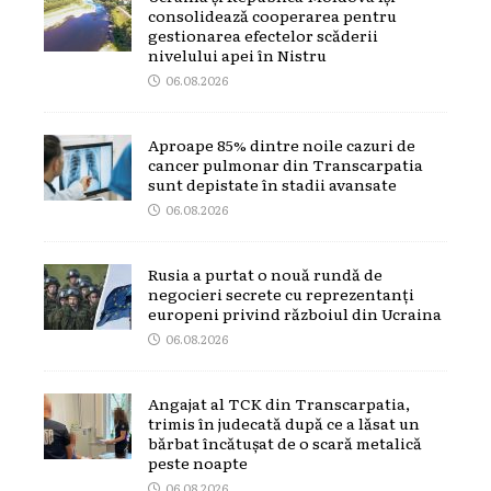
consolidează cooperarea pentru
gestionarea efectelor scăderii
nivelului apei în Nistru
06.08.2026
Aproape 85% dintre noile cazuri de
cancer pulmonar din Transcarpatia
sunt depistate în stadii avansate
06.08.2026
Rusia a purtat o nouă rundă de
negocieri secrete cu reprezentanți
europeni privind războiul din Ucraina
06.08.2026
Angajat al TCK din Transcarpatia,
trimis în judecată după ce a lăsat un
bărbat încătușat de o scară metalică
peste noapte
06.08.2026