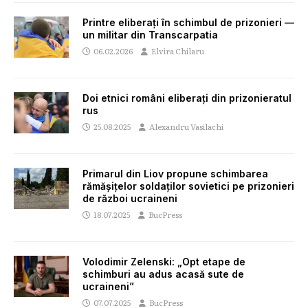
Printre eliberați în schimbul de prizonieri —
un militar din Transcarpatia
06.02.2026
Elvira Chilaru
Doi etnici români eliberați din prizonieratul
rus
25.08.2025
Alexandru Vasilachi
Primarul din Liov propune schimbarea
rămășițelor soldaților sovietici pe prizonieri
de război ucraineni
18.07.2025
BucPress
Volodimir Zelenski: „Opt etape de
schimburi au adus acasă sute de
ucraineni”
07.07.2025
BucPress