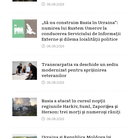
06.08.2026
„Să nu construim Rusia în Ucraina”:
numirea lui Rustem Umerov la
conducerea Serviciului de Informații
Externe și dilema loialității politice
06.08.2026
Transcarpatia va deschide un sediu
modernizat pentru sprijinirea
veteranilor
06.08.2026
Rusia a atacat în cursul nopții
regiunile Harkiv, Sumî, Zaporijjea și
Herson: trei morți și numeroși răniți
06.08.2026
Ucraina și Republica Moldova își