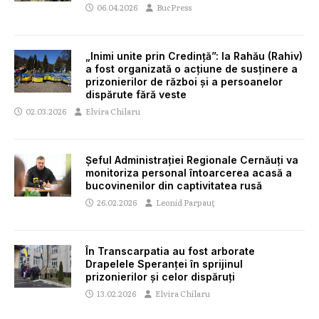
06.04.2026
BucPress
„Inimi unite prin Credință”: la Rahău (Rahiv)
a fost organizată o acțiune de susținere a
prizonierilor de război și a persoanelor
dispărute fără veste
02.03.2026
Elvira Chilaru
Șeful Administrației Regionale Cernăuți va
monitoriza personal întoarcerea acasă a
bucovinenilor din captivitatea rusă
26.02.2026
Leonid Parpauț
În Transcarpatia au fost arborate
Drapelele Speranței în sprijinul
prizonierilor și celor dispăruți
13.02.2026
Elvira Chilaru