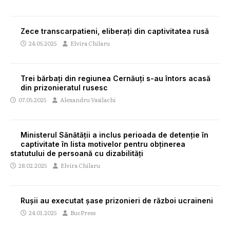
Zece transcarpatieni, eliberați din captivitatea rusă
24.05.2025
Elvira Chilaru
Trei bărbați din regiunea Cernăuți s-au întors acasă
din prizonieratul rusesc
07.05.2025
Alexandru Vasilachi
Ministerul Sănătății a inclus perioada de detenție în
captivitate în lista motivelor pentru obținerea
statutului de persoană cu dizabilități
28.02.2025
Elvira Chilaru
Rușii au executat șase prizonieri de război ucraineni
24.01.2025
BucPress