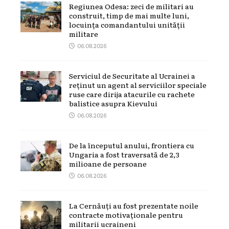
Regiunea Odesa: zeci de militari au
construit, timp de mai multe luni,
locuința comandantului unității
militare
06.08.2026
Serviciul de Securitate al Ucrainei a
reținut un agent al serviciilor speciale
ruse care dirija atacurile cu rachete
balistice asupra Kievului
06.08.2026
De la începutul anului, frontiera cu
Ungaria a fost traversată de 2,3
milioane de persoane
06.08.2026
La Cernăuți au fost prezentate noile
contracte motivaționale pentru
militarii ucraineni