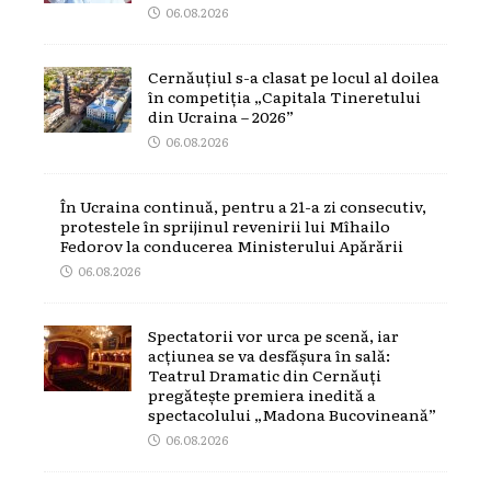
06.08.2026
Cernăuțiul s-a clasat pe locul al doilea
în competiția „Capitala Tineretului
din Ucraina – 2026”
06.08.2026
În Ucraina continuă, pentru a 21-a zi consecutiv,
protestele în sprijinul revenirii lui Mîhailo
Fedorov la conducerea Ministerului Apărării
06.08.2026
Spectatorii vor urca pe scenă, iar
acțiunea se va desfășura în sală:
Teatrul Dramatic din Cernăuți
pregătește premiera inedită a
spectacolului „Madona Bucovineană”
06.08.2026