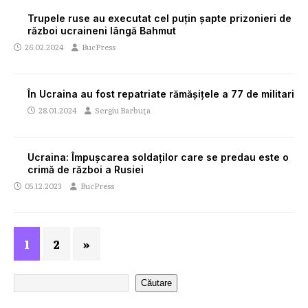
Trupele ruse au executat cel puţin şapte prizonieri de
război ucraineni lângă Bahmut
26.02.2024
BucPress
În Ucraina au fost repatriate rămășițele a 77 de militari
28.01.2024
Sergiu Barbuța
Ucraina: Împușcarea soldaților care se predau este o
crimă de război a Rusiei
05.12.2023
BucPress
1
2
»
Căutare