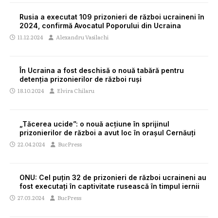
Rusia a executat 109 prizonieri de război ucraineni în
2024, confirmă Avocatul Poporului din Ucraina
11.12.2024
Alexandru Vasilachi
În Ucraina a fost deschisă o nouă tabără pentru
detenția prizonierilor de război ruși
18.10.2024
Elvira Chilaru
„Tăcerea ucide”: o nouă acțiune în sprijinul
prizonierilor de război a avut loc în orașul Cernăuți
22.04.2024
BucPress
ONU: Cel puțin 32 de prizonieri de război ucraineni au
fost executați în captivitate rusească în timpul iernii
27.03.2024
BucPress