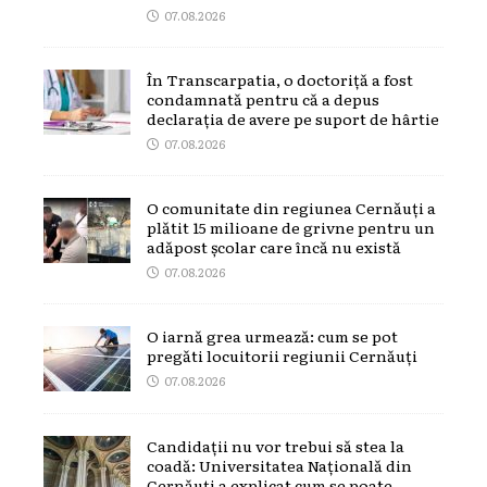
07.08.2026
În Transcarpatia, o doctoriță a fost
condamnată pentru că a depus
declarația de avere pe suport de hârtie
07.08.2026
O comunitate din regiunea Cernăuți a
plătit 15 milioane de grivne pentru un
adăpost școlar care încă nu există
07.08.2026
O iarnă grea urmează: cum se pot
pregăti locuitorii regiunii Cernăuți
07.08.2026
Candidații nu vor trebui să stea la
coadă: Universitatea Națională din
Cernăuți a explicat cum se poate