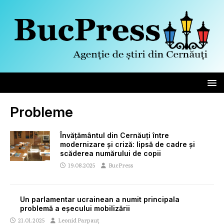
Probleme
Învățământul din Cernăuți între
modernizare și criză: lipsă de cadre și
scăderea numărului de copii
19.08.2025
BucPress
Un parlamentar ucrainean a numit principala
problemă a eșecului mobilizării
21.01.2025
Leonid Parpauț