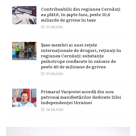
Contribuabilii din regiunea Cernăuți
au plătit, în șapte luni, peste 10,6
miliarde de grivne în taxe
07.08.2026
Șase membri ai unei rețele
internaționale de droguri, reținuți în
regiunea Cernăuți: substanțe
psihotrope confiscate în valoare de
peste 40 de milioane de grivne
07.08.2026
Primarul Varșoviei acordă din nou
patronaj manifestărilor dedicate Zilei
Independenței Ucrainei
06.08.2026