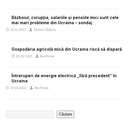
Războiul, corupția, salariile și pensiile mici sunt cele
mai mari probleme din Ucraina – sondaj
02.11.2023
Elvira Chilaru
Gospodăria agricolă mică din Ucraina riscă să dispară
22.02.2023
BucPress
Întreruperi de energie electrică „fără precedent” în
Ucraina
30.10.2022
BucPress
Căutare