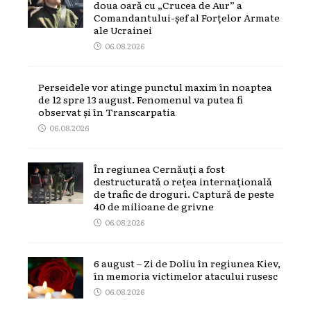
doua oară cu „Crucea de Aur” a
Comandantului-șef al Forțelor Armate
ale Ucrainei
06.08.2026
Perseidele vor atinge punctul maxim în noaptea
de 12 spre 13 august. Fenomenul va putea fi
observat și în Transcarpatia
06.08.2026
În regiunea Cernăuți a fost
destructurată o rețea internațională
de trafic de droguri. Captură de peste
40 de milioane de grivne
06.08.2026
6 august – Zi de Doliu în regiunea Kiev,
în memoria victimelor atacului rusesc
06.08.2026