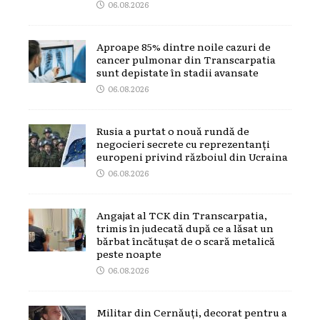
06.08.2026
Aproape 85% dintre noile cazuri de
cancer pulmonar din Transcarpatia
sunt depistate în stadii avansate
06.08.2026
Rusia a purtat o nouă rundă de
negocieri secrete cu reprezentanți
europeni privind războiul din Ucraina
06.08.2026
Angajat al TCK din Transcarpatia,
trimis în judecată după ce a lăsat un
bărbat încătușat de o scară metalică
peste noapte
06.08.2026
Militar din Cernăuți, decorat pentru a