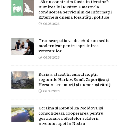
„Să nu construim Rusia în Ucraina”:
numirea lui Rustem Umerov la
conducerea Serviciului de Informații
Externe și dilema loialității politice
06.08.2026
Transcarpatia va deschide un sediu
modernizat pentru sprijinirea
veteranilor
06.08.2026
Rusia a atacat în cursul nopții
regiunile Harkiv, Sumî, Zaporijjea și
Herson: trei morți și numeroși răniți
06.08.2026
Ucraina și Republica Moldova își
consolidează cooperarea pentru
gestionarea efectelor scăderii
nivelului apei în Nistru