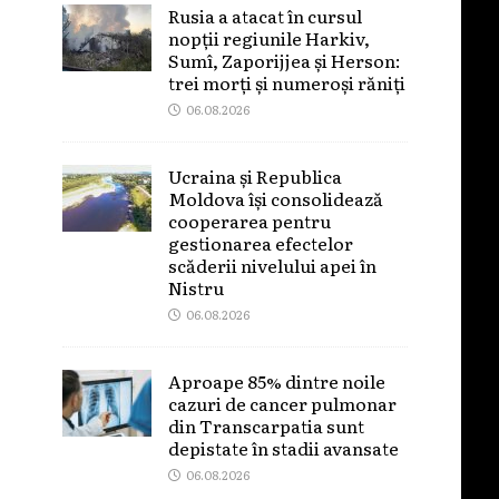
Rusia a atacat în cursul
nopții regiunile Harkiv,
Sumî, Zaporijjea și Herson:
trei morți și numeroși răniți
06.08.2026
Ucraina și Republica
Moldova își consolidează
cooperarea pentru
gestionarea efectelor
scăderii nivelului apei în
Nistru
06.08.2026
Aproape 85% dintre noile
cazuri de cancer pulmonar
din Transcarpatia sunt
depistate în stadii avansate
06.08.2026