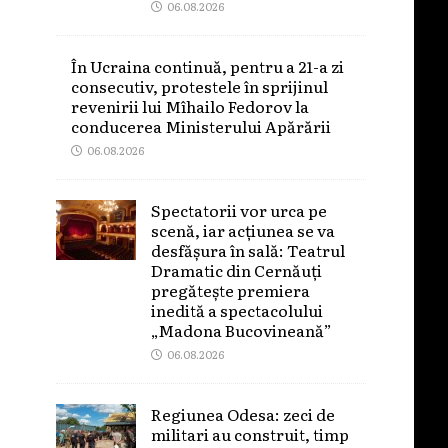
06.08.2026
În Ucraina continuă, pentru a 21-a zi
consecutiv, protestele în sprijinul
revenirii lui Mîhailo Fedorov la
conducerea Ministerului Apărării
06.08.2026
Spectatorii vor urca pe
scenă, iar acțiunea se va
desfășura în sală: Teatrul
Dramatic din Cernăuți
pregătește premiera
inedită a spectacolului
„Madona Bucovineană”
06.08.2026
Regiunea Odesa: zeci de
militari au construit, timp