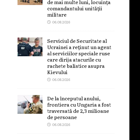
de mai multe luni, locuința
comandantului unității
militare
06.08.2026
Serviciul de Securitate al
Ucrainei a reținut un agent
al serviciilor speciale ruse
care dirija atacurile cu
rachete balistice asupra
Kievului
06.08.2026
De la începutul anului,
frontiera cu Ungaria a fost
traversată de 2,3 milioane
de persoane
06.08.2026