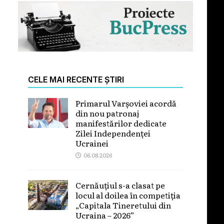
CELE MAI RECENTE ȘTIRI
Primarul Varșoviei acordă
din nou patronaj
manifestărilor dedicate
Zilei Independenței
Ucrainei
06.08.2026
Cernăuțiul s-a clasat pe
locul al doilea în competiția
„Capitala Tineretului din
Ucraina – 2026”