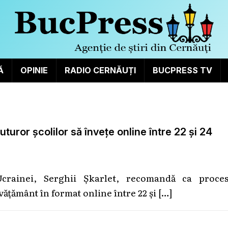
Ă
OPINIE
RADIO CERNĂUȚI
BUCPRESS TV
uror școlilor să învețe online între 22 și 24
 Ucrainei, Serghii Șkarlet, recomandă ca proces
învățământ în format online între 22 și
[…]