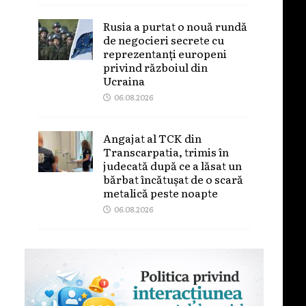
Rusia a purtat o nouă rundă
de negocieri secrete cu
reprezentanți europeni
privind războiul din
Ucraina
06.08.2026
Angajat al TCK din
Transcarpatia, trimis în
judecată după ce a lăsat un
bărbat încătușat de o scară
metalică peste noapte
06.08.2026