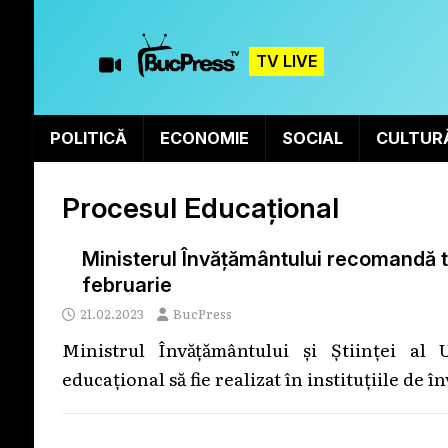
TV LIVE
POLITICĂ
ECONOMIE
SOCIAL
CULTUR
Procesul Educațional
Ministerul Învățământului recomandă tut
februarie
21.02.2023
BucPress
Ministrul Învățământului și Științei al
educațional să fie realizat în instituțiile de 