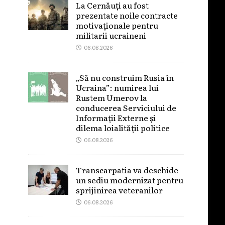
La Cernăuți au fost
prezentate noile contracte
motivaționale pentru
militarii ucraineni
06.08.2026
„Să nu construim Rusia în
Ucraina”: numirea lui
Rustem Umerov la
conducerea Serviciului de
Informații Externe și
dilema loialității politice
06.08.2026
Transcarpatia va deschide
un sediu modernizat pentru
sprijinirea veteranilor
06.08.2026