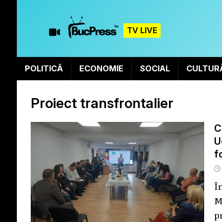
TV LIVE
POLITICĂ
ECONOMIE
SOCIAL
CULTUR
Proiect transfrontalier
C
U
f
Î
M
p