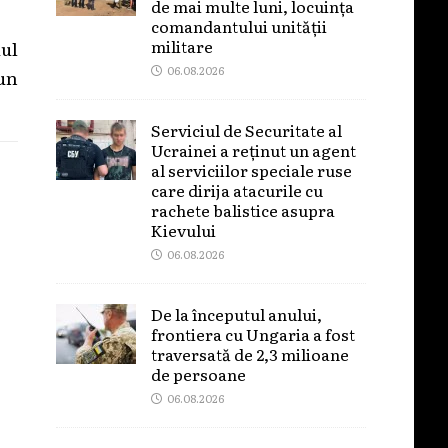
de mai multe luni, locuința
comandantului unității
militare
ul
06.08.2026
un
Serviciul de Securitate al
Ucrainei a reținut un agent
al serviciilor speciale ruse
care dirija atacurile cu
rachete balistice asupra
Kievului
06.08.2026
De la începutul anului,
frontiera cu Ungaria a fost
traversată de 2,3 milioane
de persoane
06.08.2026