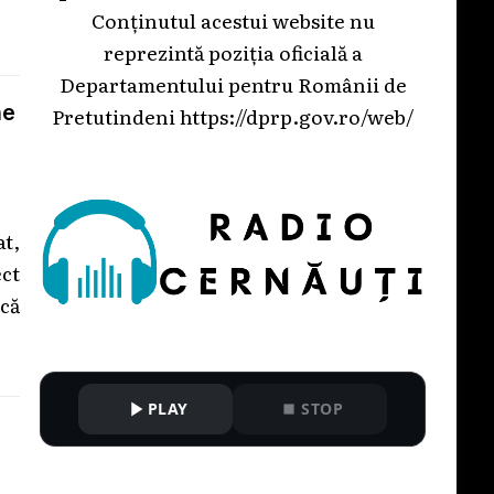
Conținutul acestui website nu
reprezintă poziția oficială a
Departamentului pentru Românii de
ne
Pretutindeni
https://dprp.gov.ro/web/
t,
ct
că
PLAY
STOP