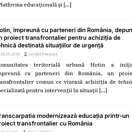
Platforma educațională și
[…]
otin, împreună cu parteneri din România, depu
n proiect transfrontalier pentru achiziția de
ehnică destinată situațiilor de urgență
29.01.2026
Leonid Parpauț
omunitatea teritorială urbană Hotin a iniția
mpreună cu parteneri din România, un proie
ransfrontalier comun ce vizează achiziția de tehni
ecializată pentru intervenții în situații
[…]
ranscarpatia modernizează educația printr-un
roiect transfrontalier cu România
15.10.2025
Elvira Chilaru