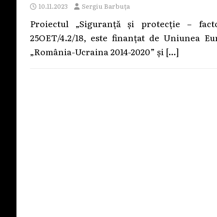
10.11.2023
Sergiu Barbuța
Proiectul „Siguranță și protecție – fac
25ОЕТ/4.2/18, este finanțat de Uniunea 
„România-Ucraina 2014-2020” și
[…]