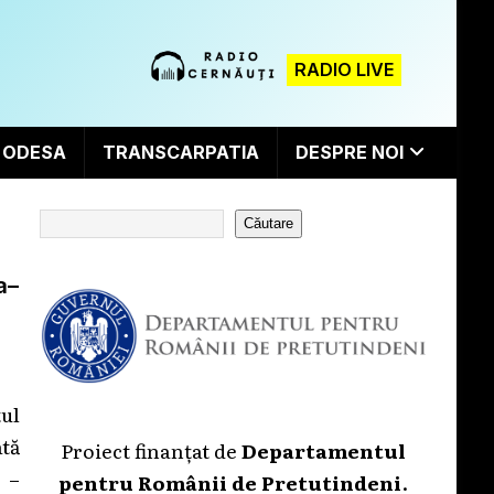
RADIO LIVE
ODESA
TRANSCARPATIA
DESPRE NOI
Căutare
a–
ul
tă
Proiect finanțat de
Departamentul
 –
pentru Românii de Pretutindeni
.