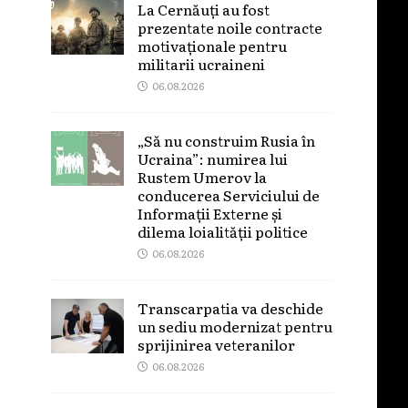
La Cernăuți au fost
prezentate noile contracte
motivaționale pentru
militarii ucraineni
06.08.2026
„Să nu construim Rusia în
Ucraina”: numirea lui
Rustem Umerov la
conducerea Serviciului de
Informații Externe și
dilema loialității politice
06.08.2026
Transcarpatia va deschide
un sediu modernizat pentru
sprijinirea veteranilor
06.08.2026