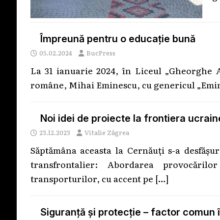
Împreună pentru o educație bună
05.02.2024
BucPress
La 31 ianuarie 2024, în Liceul „Gheorghe A
române, Mihai Eminescu, cu genericul „Emin
Noi idei de proiecte la frontiera ucr
23.12.2023
Vitalie Zâgrea
Săptămâna aceasta la Cernăuți s-a desfășur
transfrontalier: Abordarea provocăril
transporturilor, cu accent pe
[…]
Siguranță și protecție – factor comun 