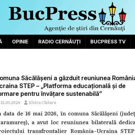
Ă
OPINIE
RADIO CERNĂUȚI
BUCPRESS TV
omuna Săcălășeni a găzduit reuniunea Români
craina STEP – „Platforma educațională și de
ormare pentru învățare sustenabilă”
21.05.2026
Elvira Chilaru
n data de 16 mai 2026, în comuna Săcălășeni (județ
aramureș), a avut loc reuniunea bilaterală dedica
roiectului transfrontalier România–Ucraina STEP