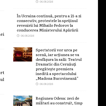
06.08.2026
În Ucraina continuă, pentru a 21-a zi
consecutiv, protestele în sprijinul
revenirii lui Mîhailo Fedorov la
conducerea Ministerului Apărării
ei
06.08.2026
Spectatorii vor urca pe
scenă, iar acțiunea se va
desfășura în sală: Teatrul
Dramatic din Cernăuți
pregătește premiera
rt
inedită a spectacolului
„Madona Bucovineană”
ul
06.08.2026
Regiunea Odesa: zeci de
militari au construit, timp