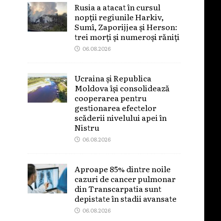
Rusia a atacat în cursul
nopții regiunile Harkiv,
Sumî, Zaporijjea și Herson:
trei morți și numeroși răniți
06.08.2026
Ucraina și Republica
Moldova își consolidează
cooperarea pentru
gestionarea efectelor
scăderii nivelului apei în
Nistru
06.08.2026
Aproape 85% dintre noile
cazuri de cancer pulmonar
din Transcarpatia sunt
depistate în stadii avansate
06.08.2026