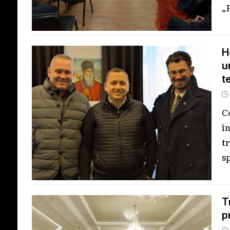
„
H
u
t
C
î
t
sp
T
p