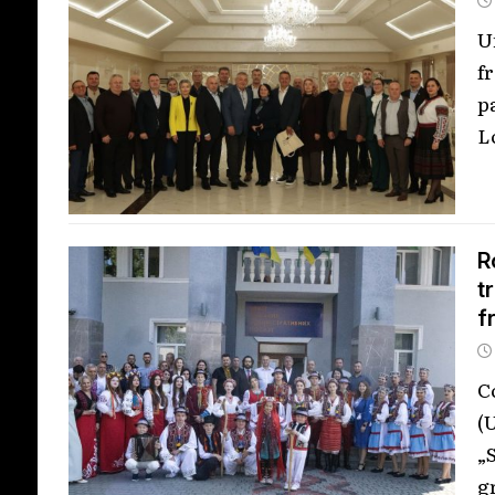
U
f
p
L
R
t
f
C
(
„
g