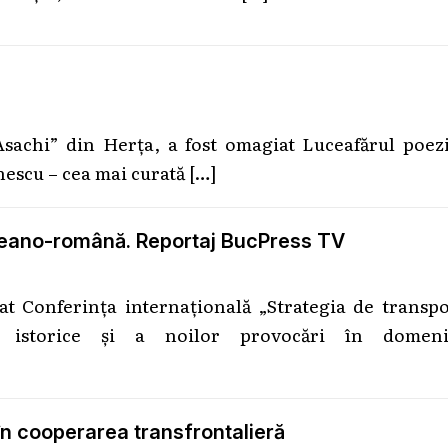
sachi” din Herța, a fost omagiat Luceafărul poezi
escu – cea mai curată
[…]
aineano-română. Reportaj BucPress TV
at Conferința internațională „Strategia de transpo
or istorice și a noilor provocări în domeni
în cooperarea transfrontalieră