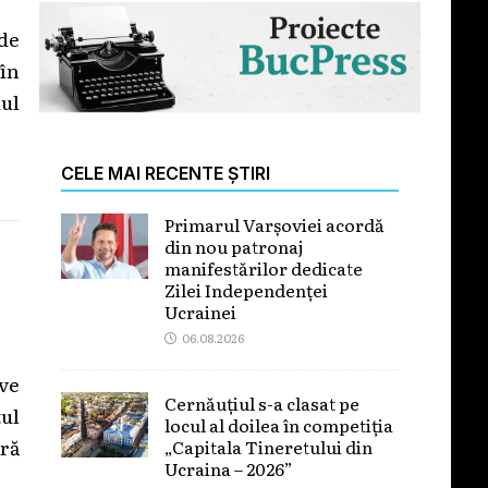
de
în
iul
CELE MAI RECENTE ȘTIRI
Primarul Varșoviei acordă
din nou patronaj
manifestărilor dedicate
Zilei Independenței
Ucrainei
06.08.2026
ve
Cernăuțiul s-a clasat pe
ul
locul al doilea în competiția
ră
„Capitala Tineretului din
Ucraina – 2026”