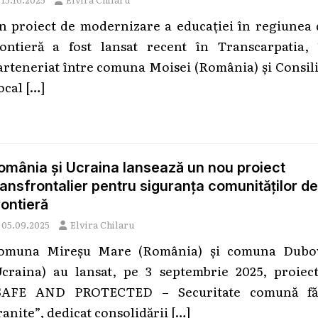
n proiect de modernizare a educației în regiunea 
rontieră a fost lansat recent în Transcarpatia, 
arteneriat între comuna Moisei (România) și Consil
ocal
[…]
omânia și Ucraina lansează un nou proiect
ransfrontalier pentru siguranța comunităților de
rontieră
05.09.2025
Elvira Chilaru
omuna Mireșu Mare (România) și comuna Dubo
Ucraina) au lansat, pe 3 septembrie 2025, proiect
SAFE AND PROTECTED – Securitate comună fă
ranițe”, dedicat consolidării
[…]