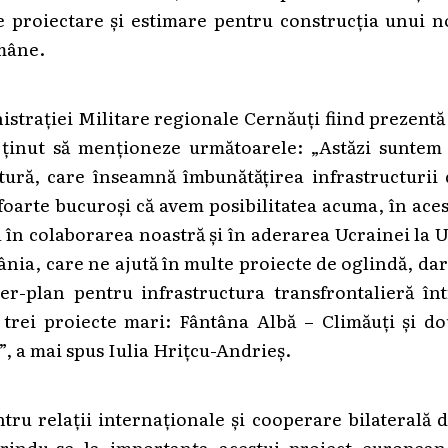
e proiectare și estimare pentru construcția unui 
mâne.
istrației Militare regionale Cernăuți fiind prezentă
 ținut să menționeze următoarele: „Astăzi suntem 
tură, care înseamnă îmbunătățirea infrastructurii 
foarte bucuroși că avem posibilitatea acuma, în ace
l în colaborarea noastră și în aderarea Ucrainei la 
ia, care ne ajută în multe proiecte de oglindă, dar
r-plan pentru infrastructura transfrontalieră înt
trei proiecte mari: Fântâna Albă – Climăuți și do
, a mai spus Iulia Hrițcu-Andrieș.
tru relații internaționale și cooperare bilaterală 
erindu-se la importanța acestui proiect european