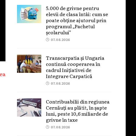
5.000 de grivne pentru
elevii de clasa întâi: cum se
poate obține ajutorul prin
programul „Pachetul
școlarului”
07.08.2026
Transcarpatia și Ungaria
continuă cooperarea în
cadrul Inițiativei de
ea
Integrare Carpatică
07.08.2026
Contribuabilii din regiunea
Cernăuți au plătit, în șapte
luni, peste 10,6 miliarde de
grivne în taxe
07.08.2026