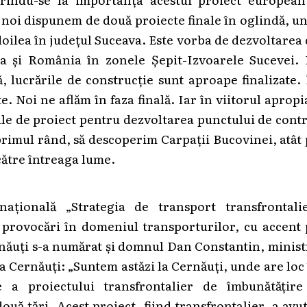
noi dispunem de două proiecte finale în oglindă, u
 doilea în județul Suceava. Este vorba de dezvoltarea
a și România în zonele Șepit-Izvoarele Sucevei. 
 lucrările de construcție sunt aproape finalizate.
. Noi ne aflăm în faza finală. Iar în viitorul apropi
le de proiect pentru dezvoltarea punctului de cont
 primul rând, să descoperim Carpații Bucovinei, atât
către întreaga lume.
națională „Strategia de transport transfrontalie
 provocări în domeniul transporturilor, cu accent
rnăuți s-a numărat și domnul Dan Constantin, minis
a Cernăuți: „Suntem astăzi la Cernăuți, unde are loc
 a proiectului transfrontalier de îmbunătățire
ouă țări. Acest proiect, fiind transfrontalier, a avu