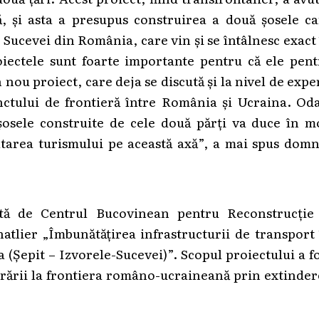
 și asta a presupus construirea a două șosele ca
 Sucevei din România, care vin și se întâlnesc exact
oiectele sunt foarte importante pentru că ele pen
ou proiect, care deja se discută și la nivel de expe
unctului de frontieră între România și Ucraina. Od
șosele construite de cele două părți va duce în m
ltarea turismului pe această axă”, a mai spus domn
ată de Centrul Bucovinean pentru Reconstrucție 
atlier „Îmbunătățirea infrastructurii de transport
 (Șepit – Izvorele-Sucevei)”. Scopul proiectului a f
rării la frontiera româno-ucraineană prin extinde