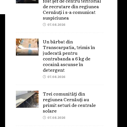
fost șef de centru teritorial
de recrutare din regiunea
Cernăuți i s-a comunicat
suspiciunea
07.08.2026
Un bărbat din
Transcarpatia, trimis în
judecată pentru
contrabanda a 6 kg de
cocaină ascunse în
detergent
07.08.2026
Trei comunități din
regiunea Cernăuți au
primit seturi de centrale
solare
07.08.2026