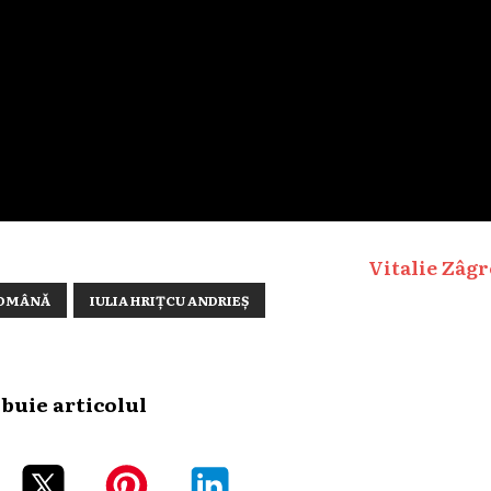
Vitalie Zâgr
ROMÂNĂ
IULIA HRIȚCU ANDRIEȘ
ibuie articolul