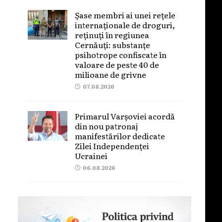
Șase membri ai unei rețele
internaționale de droguri,
reținuți în regiunea
Cernăuți: substanțe
psihotrope confiscate în
valoare de peste 40 de
milioane de grivne
07.08.2026
Primarul Varșoviei acordă
din nou patronaj
manifestărilor dedicate
Zilei Independenței
Ucrainei
06.08.2026