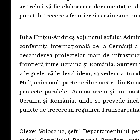
ar trebui să fie elaborarea documentației d
punct de trecere a frontierei ucraineano-ro
Iulia Hrițcu-Andrieș adjunctul șefului Admin
conferința internațională de la Cernăuți a
deschiderea proiectelor mari de infrastruc
frontieră între Ucraina și România. Suntem 
zile grele, să le deschidem, să vedem viitoru
Mulțumim mult partenerilor noștri din Român
proiecte paralele. Acuma avem și un maste
Ucraina și România, unde se prevede încă 
puncte de trecere în regiunea Transcarpatia”
Olexei Voloșciuc, șeful Departamentului pen
cadrul Consiliului Regional Cernăuți, ref