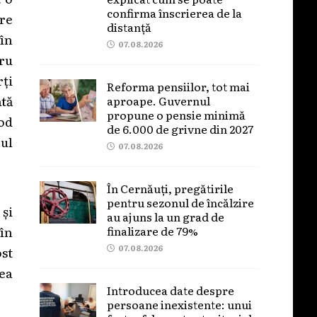
confirma înscrierea de la
re
distanță
 în
07.08.2026
tru
rți
Reforma pensiilor, tot mai
ată
aproape. Guvernul
propune o pensie minimă
od
de 6.000 de grivne din 2027
ul
07.08.2026
În Cernăuți, pregătirile
pentru sezonul de încălzire
și
au ajuns la un grad de
finalizare de 79%
 în
07.08.2026
ost
rea
Introducea date despre
persoane inexistente: unui