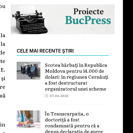
nou
 la
la
CELE MAI RECENTE ȘTIRI
de
ste
Scotea bărbați în Republica
UE.
Moldova pentru 14.000 de
dolari: în regiunea Cernăuți
 și
a fost destructurat
re
organizatorul unei scheme
uă
07.08.2026
În Transcarpatia, o
doctoriță a fost
din
condamnată pentru că a
depus declarația de avere
 a