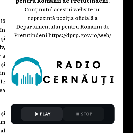
pentru Românii de Pretutindeni
.
Conținutul acestui website nu
reprezintă poziția oficială a
lă
Departamentului pentru Românii de
 în
Pretutindeni
https://dprp.gov.ro/web/
 și
v,
e a
 și
in
le
rea
și
PLAY
STOP
ăm
nal