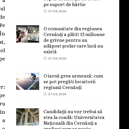
pe suport de hârtie
nul
07.08.2026
 de
Pe
O comunitate din regiunea
 În
Cernăuți a plătit 15 milioane
de grivne pentru un
at,
adăpost școlar care încă nu
rol
există
 pe
07.08.2026
O iarnă grea urmează: cum
se pot pregăti locuitorii
r:
regiunii Cernăuți
 pe
07.08.2026
tru
Candidații nu vor trebui să
 în
stea la coadă: Universitatea
 a
Națională din Cernăuți a
t o
explicat cum se poate