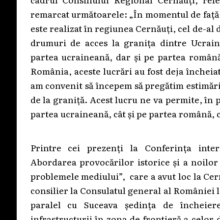
remarcat următoarele: „În momentul de față 
este realizat în regiunea Cernăuți, cel de-al
drumuri de acces la granița dintre Ucrain
partea ucraineană, dar și pe partea română,
România, aceste lucrări au fost deja încheiate
am convenit să începem să pregătim estimări
de la graniță. Acest lucru ne va permite, în
partea ucraineană, cât și pe partea română, 
Printre cei prezenți la Conferința inter
Abordarea provocărilor istorice și a noilor
problemele mediului”, care a avut loc la Ce
consilier la Consulatul general al României l
paralel cu Suceava ședința de încheiere
infrastructurii în zona de frontieră a celor d