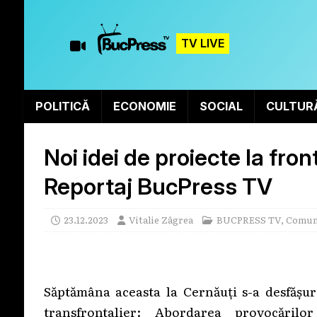
TV LIVE
POLITICĂ
ECONOMIE
SOCIAL
CULTUR
Noi idei de proiecte la fr
Reportaj BucPress TV
23.12.2023
Vitalie Zâgrea
BUCPRESS TV
,
Comun
Săptămâna aceasta la Cernăuți s-a desfășur
transfrontalier: Abordarea provocăril