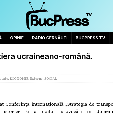
Ă
OPINIE
RADIO CERNĂUȚI
BUCPRESS TV
ontiera ucraineano-română.
itate
,
ECONOMIE
,
Externe
,
SOCIAL
at Conferința internațională „Strategia de transpo
or istorice și a noilor provocări în domeni