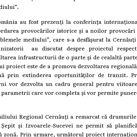
iului”.
omânia au fost prezenți la conferința internaționa
ordarea provocărilor istorice și a noilor provocări
lemele mediului”, care s-a desfășurat la Cernăuți
nizatorii au discutat despre proiectul respecti
tarea infrastructurii de o parte și de cealaltă part
i proiect este de a promova dezvoltarea regională
ă prin extinderea oportunităților de tranzit. Pr
rni vor dezvolta un cadru general pentru viitoare
și parametrii care vor completa și vor permite pune
iliului Regional Cernăuți a remarcat că drumurile 
 Șepit și Izvoarele-Sucevei ne permit să planific
ă zonă. Prin urmare, următorul proiect internațio