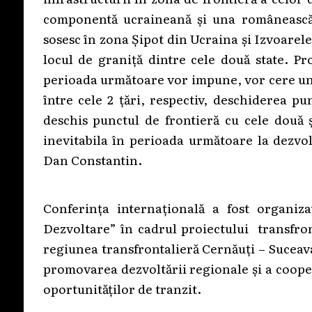
componentă ucraineană și una românească,
sosesc în zona Șipot din Ucraina și Izvoarele
locul de graniță dintre cele două state. Pr
perioada următoare vor impune, vor cere un n
între cele 2 țări, respectiv, deschiderea p
deschis punctul de frontieră cu cele două 
inevitabila în perioada următoare la dezvo
Dan Constantin.
Conferința internațională a fost organiz
Dezvoltare” în cadrul proiectului transfron
regiunea transfrontalieră Cernăuți – Suceava
promovarea dezvoltării regionale și a coope
oportunităților de tranzit.