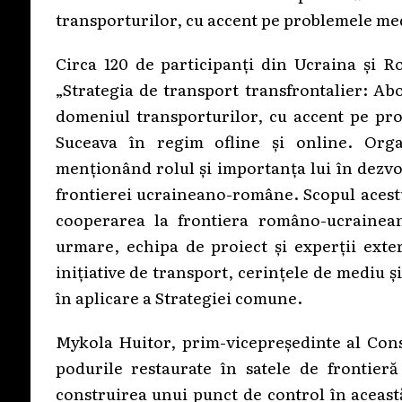
transporturilor, cu accent pe problemele med
Circa 120 de participanți din Ucraina și R
„Strategia de transport transfrontalier: Ab
domeniul transporturilor, cu accent pe prob
Suceava în regim ofline și online. Orga
menționând rolul și importanța lui în dezvol
frontierei ucraineano-române. Scopul acestu
cooperarea la frontiera româno-ucrainean
urmare, echipa de proiect și experții exte
inițiative de transport, cerințele de mediu 
în aplicare a Strategiei comune.
Mykola Huitor, prim-vicepreședinte al Cons
podurile restaurate în satele de frontieră
construirea unui punct de control în aceast