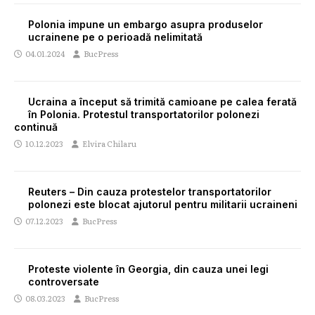
Polonia impune un embargo asupra produselor
ucrainene pe o perioadă nelimitată
04.01.2024
BucPress
Ucraina a început să trimită camioane pe calea ferată
în Polonia. Protestul transportatorilor polonezi
continuă
10.12.2023
Elvira Chilaru
Reuters – Din cauza protestelor transportatorilor
polonezi este blocat ajutorul pentru militarii ucraineni
07.12.2023
BucPress
Proteste violente în Georgia, din cauza unei legi
controversate
08.03.2023
BucPress