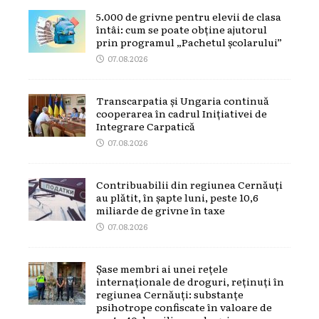
5.000 de grivne pentru elevii de clasa
întâi: cum se poate obține ajutorul
prin programul „Pachetul școlarului”
07.08.2026
Transcarpatia și Ungaria continuă
cooperarea în cadrul Inițiativei de
Integrare Carpatică
07.08.2026
Contribuabilii din regiunea Cernăuți
au plătit, în șapte luni, peste 10,6
miliarde de grivne în taxe
07.08.2026
Șase membri ai unei rețele
internaționale de droguri, reținuți în
regiunea Cernăuți: substanțe
psihotrope confiscate în valoare de