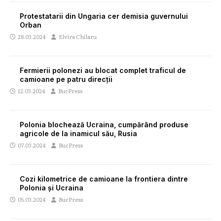
Protestatarii din Ungaria cer demisia guvernului
Orban
28.03.2024
Elvira Chilaru
Fermierii polonezi au blocat complet traficul de
camioane pe patru direcții
12.03.2024
BucPress
Polonia blochează Ucraina, cumpărând produse
agricole de la inamicul său, Rusia
07.03.2024
BucPress
Cozi kilometrice de camioane la frontiera dintre
Polonia și Ucraina
05.03.2024
BucPress