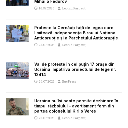
Mîhailo Fedorov
16.07.2026
Leonid Parpauț
Proteste la Cernăuți față de legea care
limitează independența Biroului Național
Anticorupție și a Parchetului Anticorupție
24.07.2025
Leonid Parpauț
Val de proteste în cel puțin 17 orașe din
Ucraina împotriva proiectului de lege nr.
12414
24.07.2025
BucPress
Ucraina nu își poate permite dezbinare în
timpul războiului – avertisment ferm din
partea colonelului Kirilo Veres
23.07.2025
Leonid Parpauț