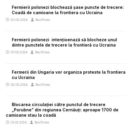
Fermierii polonezi blochează șase puncte de trecere:
Coadă de camioane la frontiera cu Ucraina
20.02.2024
BucPress
Fermierii polonezi intențioenază să blocheze unul
dintre punctele de trecere la frontieră cu Ucraina
07.02.2024
BucPress
Fermerii din Ungaria vor organiza proteste la frontiera
cu Ucraina
02.02.2024
BucPress
Blocarea circulației către punctul de trecere
„Porubne” din regiunea Cernăuți: aproape 1700 de
camioane stau la coadă
19.01.2024
BucPress