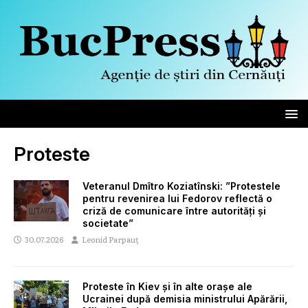
Proteste
Veteranul Dmîtro Koziatînski: ”Protestele
pentru revenirea lui Fedorov reflectă o
criză de comunicare între autorități și
societate”
30.07.2026
Leonid Parpauț
Proteste în Kiev și în alte orașe ale
Ucrainei după demisia ministrului Apărării,