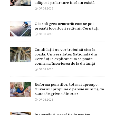
adăpost școlar care încă nu există
07.08.2026
O iarnă grea urmează: cum se pot
pregăti locuitorii regiunii Cernăuți
07.08.2026
Candidații nu vor trebui să stea la
coadă: Universitatea Națională din
Cernăuți a explicat cum se poate
confirma înscrierea de la distanță
07.08.2026
Reforma pensiilor, tot mai aproape.
Guvernul propune o pensie minimă de
6.000 de grivne din 2027
07.08.2026
În Cernăuți, pregătirile pentru