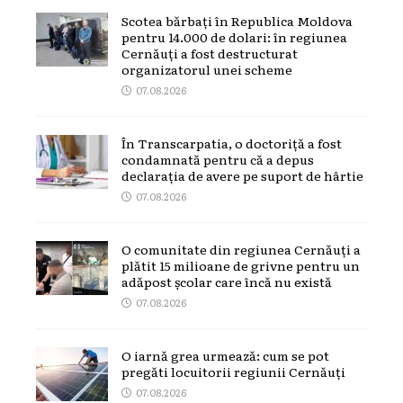
Scotea bărbați în Republica Moldova
pentru 14.000 de dolari: în regiunea
Cernăuți a fost destructurat
organizatorul unei scheme
07.08.2026
În Transcarpatia, o doctoriță a fost
condamnată pentru că a depus
declarația de avere pe suport de hârtie
07.08.2026
O comunitate din regiunea Cernăuți a
plătit 15 milioane de grivne pentru un
adăpost școlar care încă nu există
07.08.2026
O iarnă grea urmează: cum se pot
pregăti locuitorii regiunii Cernăuți
07.08.2026