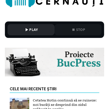
PLAY
STOP
CELE MAI RECENTE ȘTIRI
Cetatea Hotin continuă să se ruineze:
noi bucăți se desprind din zidul
prăbușit în aprilie