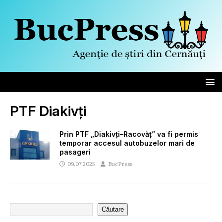
PTF Diakivți
Prin PTF „Diakivți–Racovăț” va fi permis
temporar accesul autobuzelor mari de
pasageri
09.07.2025
BucPress
Căutare