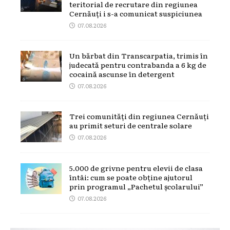
teritorial de recrutare din regiunea
Cernăuți i s-a comunicat suspiciunea
07.08.2026
Un bărbat din Transcarpatia, trimis în
judecată pentru contrabanda a 6 kg de
cocaină ascunse în detergent
07.08.2026
Trei comunități din regiunea Cernăuți
au primit seturi de centrale solare
07.08.2026
5.000 de grivne pentru elevii de clasa
întâi: cum se poate obține ajutorul
prin programul „Pachetul școlarului”
07.08.2026