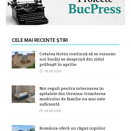
CELE MAI RECENTE ȘTIRI
Cetatea Hotin continuă să se ruineze:
noi bucăți se desprind din zidul
prăbușit în aprilie
08.08.2026
Noi reguli pentru internarea în
spitalele din Ucraina: trimiterea
medicului de familie nu mai este
suficientă
08.08.2026
România oferă un răgaz copiilor