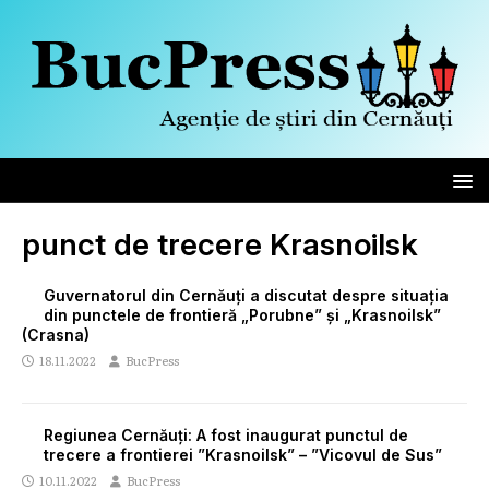
punct de trecere Krasnoilsk
Guvernatorul din Cernăuți a discutat despre situația
din punctele de frontieră „Porubne” și „Krasnoilsk”
(Crasna)
18.11.2022
BucPress
Regiunea Cernăuți: A fost inaugurat punctul de
trecere a frontierei ”Krasnoilsk” – ”Vicovul de Sus”
10.11.2022
BucPress