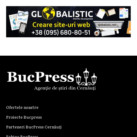
Ofertele noastre
Proiecte Bucpress
Parteneri BucPress Cernăuți
Echipa BucPress