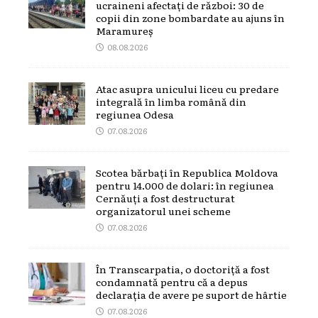
ucraineni afectați de război: 30 de
copii din zone bombardate au ajuns în
Maramureș
08.08.2026
Atac asupra unicului liceu cu predare
integrală în limba română din
regiunea Odesa
07.08.2026
Scotea bărbați în Republica Moldova
pentru 14.000 de dolari: în regiunea
Cernăuți a fost destructurat
organizatorul unei scheme
07.08.2026
În Transcarpatia, o doctoriță a fost
condamnată pentru că a depus
declarația de avere pe suport de hârtie
07.08.2026