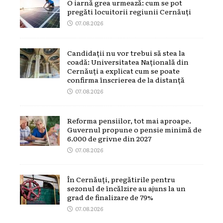
O iarnă grea urmează: cum se pot
pregăti locuitorii regiunii Cernăuți
07.08.2026
Candidații nu vor trebui să stea la
coadă: Universitatea Națională din
Cernăuți a explicat cum se poate
confirma înscrierea de la distanță
07.08.2026
Reforma pensiilor, tot mai aproape.
Guvernul propune o pensie minimă de
6.000 de grivne din 2027
07.08.2026
În Cernăuți, pregătirile pentru
sezonul de încălzire au ajuns la un
grad de finalizare de 79%
07.08.2026