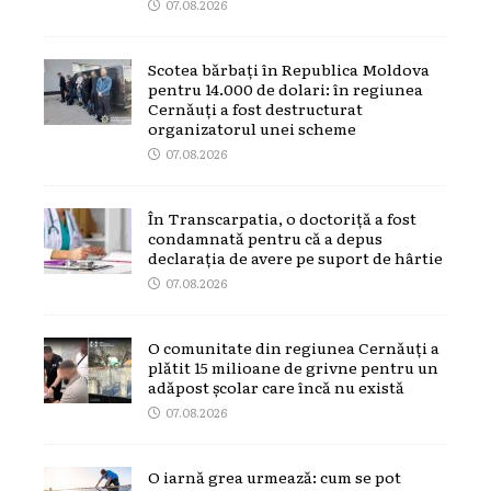
07.08.2026
Scotea bărbați în Republica Moldova
pentru 14.000 de dolari: în regiunea
Cernăuți a fost destructurat
organizatorul unei scheme
07.08.2026
În Transcarpatia, o doctoriță a fost
condamnată pentru că a depus
declarația de avere pe suport de hârtie
07.08.2026
O comunitate din regiunea Cernăuți a
plătit 15 milioane de grivne pentru un
adăpost școlar care încă nu există
07.08.2026
O iarnă grea urmează: cum se pot