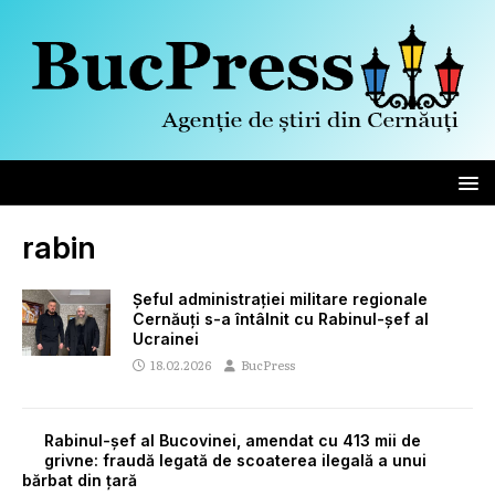
rabin
Șeful administrației militare regionale
Cernăuți s-a întâlnit cu Rabinul-șef al
Ucrainei
18.02.2026
BucPress
Rabinul-șef al Bucovinei, amendat cu 413 mii de
grivne: fraudă legată de scoaterea ilegală a unui
bărbat din țară