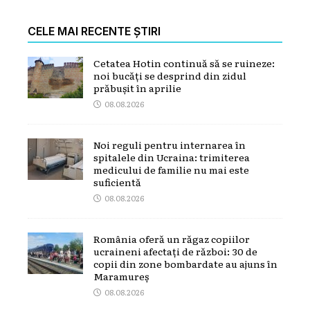
CELE MAI RECENTE ȘTIRI
Cetatea Hotin continuă să se ruineze:
noi bucăți se desprind din zidul
prăbușit în aprilie
08.08.2026
Noi reguli pentru internarea în
spitalele din Ucraina: trimiterea
medicului de familie nu mai este
suficientă
08.08.2026
România oferă un răgaz copiilor
ucraineni afectați de război: 30 de
copii din zone bombardate au ajuns în
Maramureș
08.08.2026