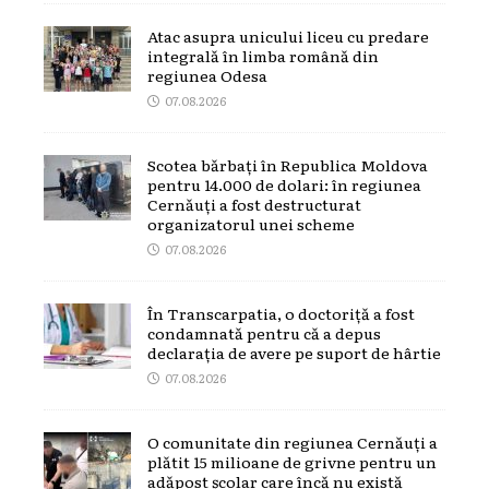
Atac asupra unicului liceu cu predare
integrală în limba română din
regiunea Odesa
07.08.2026
Scotea bărbați în Republica Moldova
pentru 14.000 de dolari: în regiunea
Cernăuți a fost destructurat
organizatorul unei scheme
07.08.2026
În Transcarpatia, o doctoriță a fost
condamnată pentru că a depus
declarația de avere pe suport de hârtie
07.08.2026
O comunitate din regiunea Cernăuți a
plătit 15 milioane de grivne pentru un
adăpost școlar care încă nu există