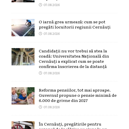
07.08.2026
O iarnă grea urmează: cum se pot
pregăti locuitorii regiunii Cernăuți
07.08.2026
Candidații nu vor trebui să stea la
coadă: Universitatea Națională din
Cernăuți a explicat cum se poate
confirma înscrierea de la distanță
07.08.2026
Reforma pensiilor, tot mai aproape.
Guvernul propune o pensie minimă de
6.000 de grivne din 2027
07.08.2026
În Cernăuți, pregătirile pentru
sezonul de încălzire au ajuns la un