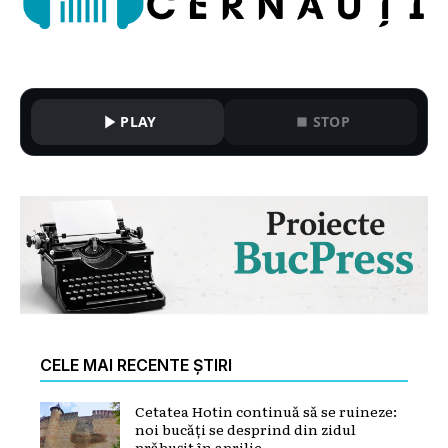
PLAY
STOP
CELE MAI RECENTE ȘTIRI
Cetatea Hotin continuă să se ruineze:
noi bucăți se desprind din zidul
prăbușit în aprilie