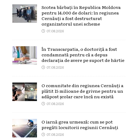
Scotea bărbați în Republica Moldova
pentru 14.000 de dolari: în regiunea
Cernăuți a fost destructurat
organizatorul unei scheme
07.08.2026
În Transcarpatia, o doctoriță a fost
condamnată pentru că a depus
declarația de avere pe suport de hârtie
07.08.2026
O comunitate din regiunea Cernăuți a
plătit 15 milioane de grivne pentru un
adăpost școlar care încă nu există
07.08.2026
O iarnă grea urmează: cum se pot
pregăti locuitorii regiunii Cernăuți
07.08.2026