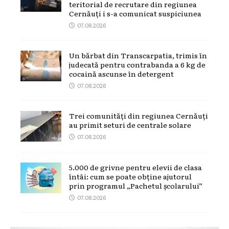
teritorial de recrutare din regiunea
Cernăuți i s-a comunicat suspiciunea
07.08.2026
Un bărbat din Transcarpatia, trimis în
judecată pentru contrabanda a 6 kg de
cocaină ascunse în detergent
07.08.2026
Trei comunități din regiunea Cernăuți
au primit seturi de centrale solare
07.08.2026
5.000 de grivne pentru elevii de clasa
întâi: cum se poate obține ajutorul
prin programul „Pachetul școlarului”
07.08.2026