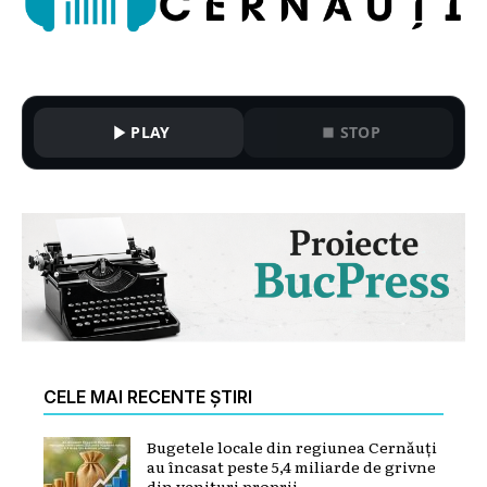
PLAY
STOP
CELE MAI RECENTE ȘTIRI
Bugetele locale din regiunea Cernăuți
au încasat peste 5,4 miliarde de grivne
din venituri proprii