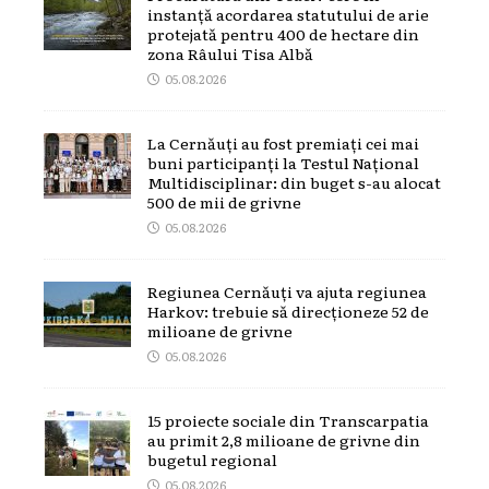
instanță acordarea statutului de arie
protejată pentru 400 de hectare din
zona Râului Tisa Albă
05.08.2026
La Cernăuți au fost premiați cei mai
buni participanți la Testul Național
Multidisciplinar: din buget s-au alocat
500 de mii de grivne
05.08.2026
Regiunea Cernăuți va ajuta regiunea
Harkov: trebuie să direcționeze 52 de
milioane de grivne
05.08.2026
15 proiecte sociale din Transcarpatia
au primit 2,8 milioane de grivne din
bugetul regional
05.08.2026