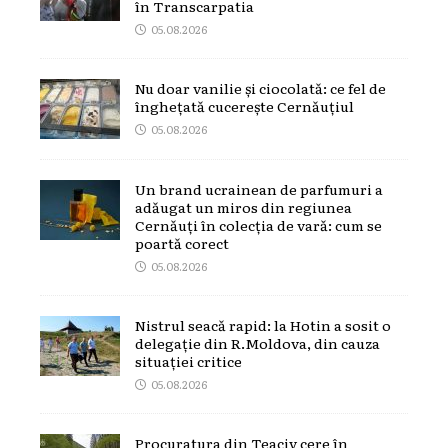
în Transcarpatia
05.08.2026
Nu doar vanilie și ciocolată: ce fel de
înghețată cucerește Cernăuțiul
05.08.2026
Un brand ucrainean de parfumuri a
adăugat un miros din regiunea
Cernăuți în colecția de vară: cum se
poartă corect
05.08.2026
Nistrul seacă rapid: la Hotin a sosit o
delegație din R.Moldova, din cauza
situației critice
05.08.2026
Procuratura din Teaciv cere în