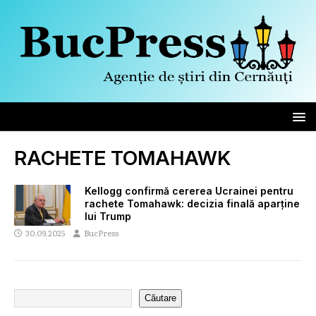
RACHETE TOMAHAWK
Kellogg confirmă cererea Ucrainei pentru
rachete Tomahawk: decizia finală aparține
lui Trump
30.09.2025
BucPress
Căutare