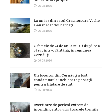
05.08.2026
La un iaz din satul Crasnoșoara Veche
s-au înecat doi bărbați
05.08.2026
O femeie de 74 de ani a murit după ce a
căzut într-o fântână, în regiunea
Cernăuți
05.08.2026
Un locuitor din Cernăuți a fost
condamnat la închisoare pe viață
pentru trădare de stat
05.08.2026
Avertizare de pericol extrem de
incendii pentru următoarele trei zile