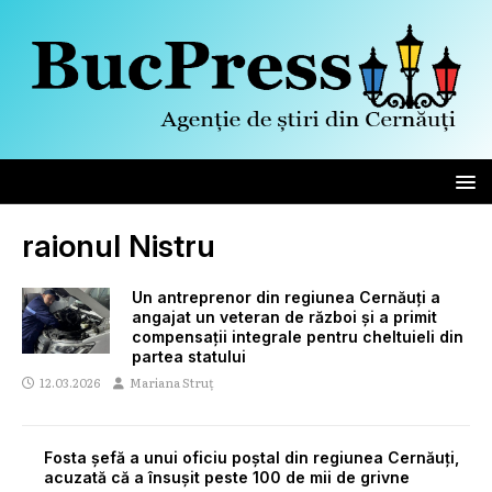
raionul Nistru
Un antreprenor din regiunea Cernăuți a
angajat un veteran de război și a primit
compensații integrale pentru cheltuieli din
partea statului
12.03.2026
Mariana Struț
Fosta șefă a unui oficiu poștal din regiunea Cernăuți,
acuzată că a însușit peste 100 de mii de grivne