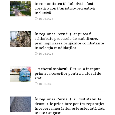
În comunitatea Nedoboivți a fost
creată o zonă turistico-recreativă
incluzivă
10.08.2026
În regiunea Cernăuți ar putea fi
schimbate procesele de mobilizare,
prin implicarea brigăzilor combatante
în selecția candidaților
10.08.2026
„Pachetul școlarului” 2026: a început
primirea cererilor pentru ajutorul de
stat
10.08.2026
În regiunea Cernăuți au fost stabilite
drumurile prioritare pentru reparație:
începerea lucrărilor este așteptată deja
în luna august