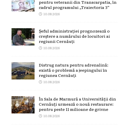
pentru veteranii din Transcarpatia, în
cadrul programului „Traiectoria 3”
10.08.2026
Șeful administrației prognozează o
creștere a numărului de locuitori ai
regiunii Cernăuți
10.08.2026
Distrug natura pentru adrenalină:
există o problemă a jeepingului în
regiunea Cernăuți
10.08.2026
În Sala de Marmură a Universității din
Cernăuți urmează o nouă restaurare:
pentru peste 11 milioane de grivne
10.08.2026