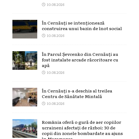
10.08.2026
În Cernăuți se intenționează
construirea unui bazin de înot social
10.08.2026
În Parcul Șevcenko din Cernăuți au
fost instalate arcade răcoritoare cu
apă
10.08.2026
În Cernăuți s-a deschis al treilea
Centru de Sănătate Mintală
10.08.2026
România oferă o gură de aer copiilor
ucraineni afectați de război: 30 de
copii din zonele bombardate au ajuns
în Maramureș