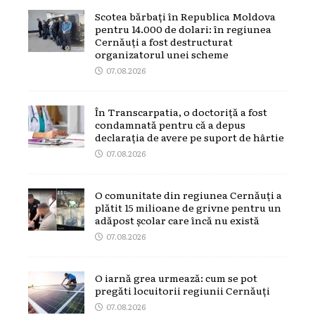
Scotea bărbați în Republica Moldova
pentru 14.000 de dolari: în regiunea
Cernăuți a fost destructurat
organizatorul unei scheme
07.08.2026
În Transcarpatia, o doctoriță a fost
condamnată pentru că a depus
declarația de avere pe suport de hârtie
07.08.2026
O comunitate din regiunea Cernăuți a
plătit 15 milioane de grivne pentru un
adăpost școlar care încă nu există
07.08.2026
O iarnă grea urmează: cum se pot
pregăti locuitorii regiunii Cernăuți
07.08.2026