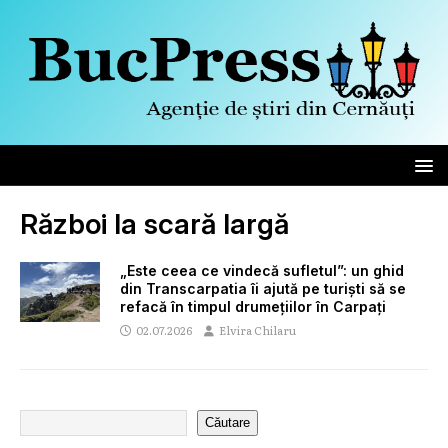
Război la scară largă
„Este ceea ce vindecă sufletul”: un ghid
din Transcarpatia îi ajută pe turiști să se
refacă în timpul drumețiilor în Carpați
02.07.2026
Elvira Chilaru
Căutare