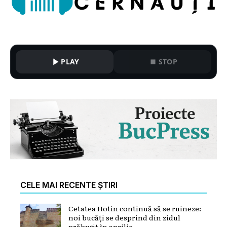
PLAY
STOP
CELE MAI RECENTE ȘTIRI
Cetatea Hotin continuă să se ruineze:
noi bucăți se desprind din zidul
prăbușit în aprilie