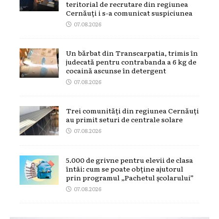
teritorial de recrutare din regiunea
Cernăuți i s-a comunicat suspiciunea
07.08.2026
Un bărbat din Transcarpatia, trimis în
judecată pentru contrabanda a 6 kg de
cocaină ascunse în detergent
07.08.2026
Trei comunități din regiunea Cernăuți
au primit seturi de centrale solare
07.08.2026
5.000 de grivne pentru elevii de clasa
întâi: cum se poate obține ajutorul
prin programul „Pachetul școlarului”
07.08.2026