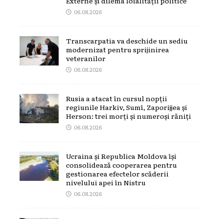
Externe și dilema loialității politice
06.08.2026
Transcarpatia va deschide un sediu
modernizat pentru sprijinirea
veteranilor
06.08.2026
Rusia a atacat în cursul nopții
regiunile Harkiv, Sumî, Zaporijjea și
Herson: trei morți și numeroși răniți
06.08.2026
Ucraina și Republica Moldova își
consolidează cooperarea pentru
gestionarea efectelor scăderii
nivelului apei în Nistru
06.08.2026