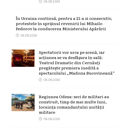
06.08.2026
În Ucraina continuă, pentru a 21-a zi consecutiv,
protestele în sprijinul revenirii lui Mîhailo
Fedorov la conducerea Ministerului Apărării
06.08.2026
Spectatorii vor urca pe scenă, iar
acțiunea se va desfășura în sală:
Teatrul Dramatic din Cernăuți
pregătește premiera inedită a
spectacolului „Madona Bucovineană”
06.08.2026
Regiunea Odesa: zeci de militari au
construit, timp de mai multe luni,
locuința comandantului unității
militare
06.08.2026