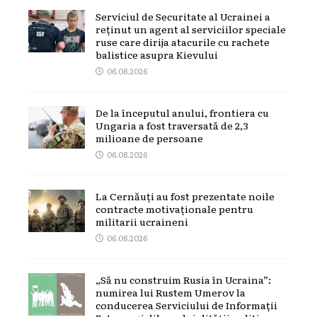
Serviciul de Securitate al Ucrainei a
reținut un agent al serviciilor speciale
ruse care dirija atacurile cu rachete
balistice asupra Kievului
06.08.2026
De la începutul anului, frontiera cu
Ungaria a fost traversată de 2,3
milioane de persoane
06.08.2026
La Cernăuți au fost prezentate noile
contracte motivaționale pentru
militarii ucraineni
06.08.2026
„Să nu construim Rusia în Ucraina”:
numirea lui Rustem Umerov la
conducerea Serviciului de Informații