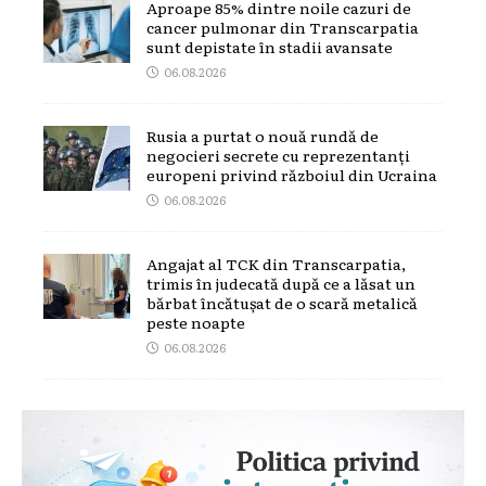
Aproape 85% dintre noile cazuri de
cancer pulmonar din Transcarpatia
sunt depistate în stadii avansate
06.08.2026
Rusia a purtat o nouă rundă de
negocieri secrete cu reprezentanți
europeni privind războiul din Ucraina
06.08.2026
Angajat al TCK din Transcarpatia,
trimis în judecată după ce a lăsat un
bărbat încătușat de o scară metalică
peste noapte
06.08.2026