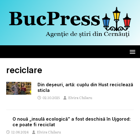
reciclare
Din deșeuri, artă: cuplu din Hust reciclează
sticla
02.10.2025
Elvira Chilaru
O nouă „insulă ecologică” a fost deschisă în Ujgorod:
ce poate fi reciclat
12.06.2024
Elvira Chilaru