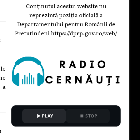
Conținutul acestui website nu
reprezintă poziția oficială a
Departamentului pentru Românii de
Pretutindeni
https://dprp.gov.ro/web/
t
le
ine
 a
PLAY
STOP
e