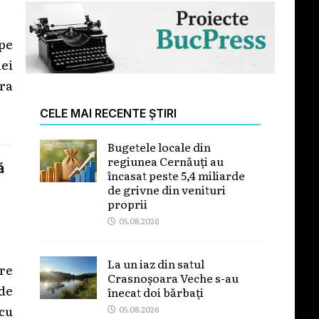
ope
ei
era
CELE MAI RECENTE ȘTIRI
Bugetele locale din
regiunea Cernăuți au
ă
încasat peste 5,4 miliarde
de grivne din venituri
proprii
05.08.2026
La un iaz din satul
re
Crasnoșoara Veche s-au
de
înecat doi bărbați
cu
05.08.2026