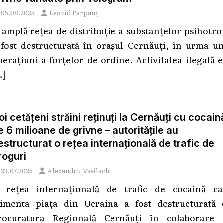
05.08.2025
Leonid Parpauț
 amplă rețea de distribuție a substanțelor psihotr
 fost destructurată în orașul Cernăuți, în urma un
perațiuni a forțelor de ordine. Activitatea ilegală 
…]
oi cetățeni străini reținuți la Cernăuți cu cocain
e 6 milioane de grivne – autoritățile au
estructurat o rețea internațională de trafic de
roguri
23.07.2025
Alexandru Vasilachi
 rețea internațională de trafic de cocaină ca
limenta piața din Ucraina a fost destructurată 
rocuratura Regională Cernăuți în colaborare 