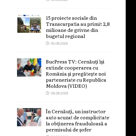
15 proiecte sociale din
Transcarpatia au primit 2,8
milioane de grivne din
bugetul regional
05.08.2026
BucPress TV: Cernăuți își
extinde cooperarea cu
România și pregătește noi
parteneriate cu Republica
Moldova (VIDEO)
04.08.2026
În Cernăuți, un instructor
auto acuzat de complicitate
la obținerea frauduloasă a
permisului de șofer