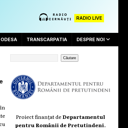
RADIO LIVE
ODESA
TRANSCARPATIA
DESPRE NOI
Căutare
re
în
te
Proiect finanțat de
Departamentul
cu
pentru Românii de Pretutindeni
.