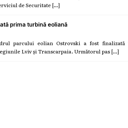
erviciul de Securitate
[…]
lată prima turbină eoliană
rul parcului eolian Ostrovski a fost finalizată 
regiunile Lviv și Transcarpaia. Următorul pas
[…]