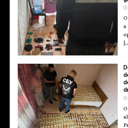
O
a
o
[
D
d
d
d
O
a
P