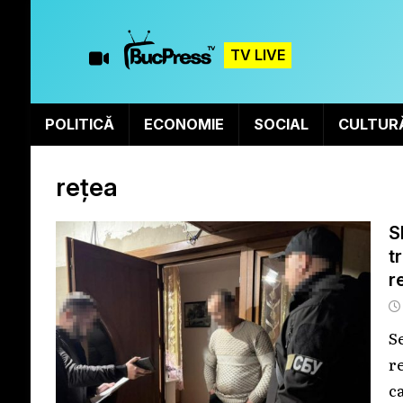
TV LIVE
POLITICĂ
ECONOMIE
SOCIAL
CULTUR
rețea
S
t
r
S
r
c