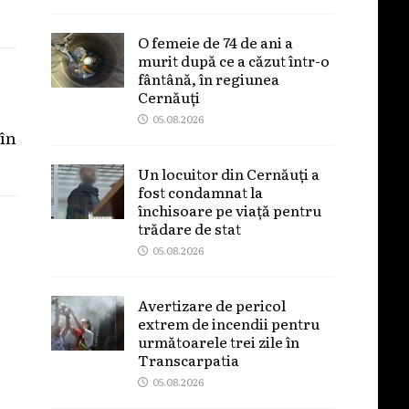
O femeie de 74 de ani a
murit după ce a căzut într-o
fântână, în regiunea
Cernăuți
05.08.2026
în
Un locuitor din Cernăuți a
fost condamnat la
închisoare pe viață pentru
trădare de stat
05.08.2026
Avertizare de pericol
extrem de incendii pentru
următoarele trei zile în
Transcarpatia
05.08.2026