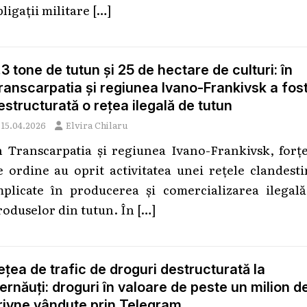
bligații militare
[…]
,3 tone de tutun și 25 de hectare de culturi: în
ranscarpatia și regiunea Ivano-Frankivsk a fos
estructurată o rețea ilegală de tutun
15.04.2026
Elvira Chilaru
n Transcarpatia și regiunea Ivano-Frankivsk, forțe
e ordine au oprit activitatea unei rețele clandest
mplicate în producerea și comercializarea ilegală
roduselor din tutun. În
[…]
ețea de trafic de droguri destructurată la
ernăuți: droguri în valoare de peste un milion d
rivne vândute prin Telegram