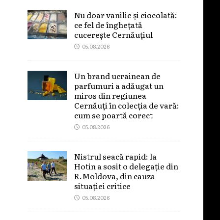
Nu doar vanilie și ciocolată:
ce fel de înghețată
cucerește Cernăuțiul
05.08.2026
Un brand ucrainean de
parfumuri a adăugat un
miros din regiunea
Cernăuți în colecția de vară:
cum se poartă corect
05.08.2026
Nistrul seacă rapid: la
Hotin a sosit o delegație din
R.Moldova, din cauza
situației critice
05.08.2026