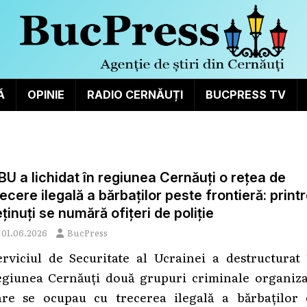
Ă
OPINIE
RADIO CERNĂUȚI
BUCPRESS TV
BU a lichidat în regiunea Cernăuți o rețea de
recere ilegală a bărbaților peste frontieră: print
eținuți se numără ofițeri de poliție
01.06.2026
BucPress
erviciul de Securitate al Ucrainei a destructurat 
egiunea Cernăuți două grupuri criminale organiza
are se ocupau cu trecerea ilegală a bărbaților 