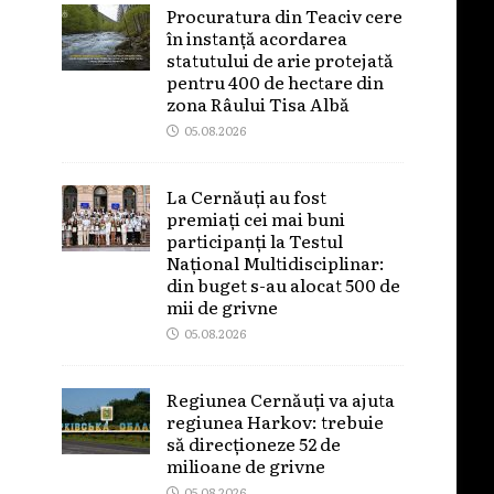
Procuratura din Teaciv cere
în instanță acordarea
statutului de arie protejată
pentru 400 de hectare din
zona Râului Tisa Albă
05.08.2026
La Cernăuți au fost
premiați cei mai buni
participanți la Testul
Național Multidisciplinar:
din buget s-au alocat 500 de
mii de grivne
05.08.2026
Regiunea Cernăuți va ajuta
regiunea Harkov: trebuie
să direcționeze 52 de
milioane de grivne
05.08.2026