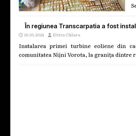
S
În regiunea Transcarpatia a fost insta
16.05.2024
Elvira Chilaru
Instalarea primei turbine eoliene din cad
comunitatea Nijni Vorota, la granița dintre 