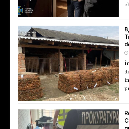
o
8
T
d
Î
d
i
p
R
C
g