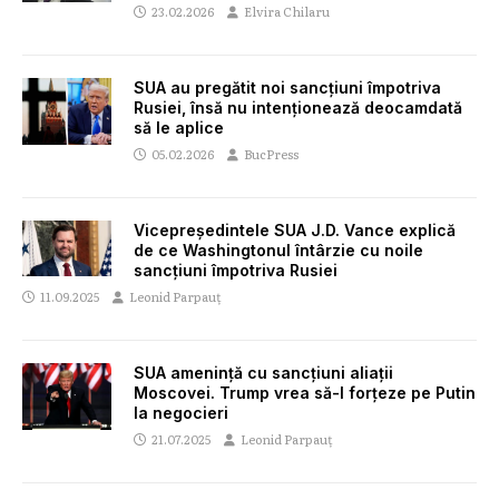
23.02.2026
Elvira Chilaru
SUA au pregătit noi sancțiuni împotriva
Rusiei, însă nu intenționează deocamdată
să le aplice
05.02.2026
BucPress
Vicepreședintele SUA J.D. Vance explică
de ce Washingtonul întârzie cu noile
sancțiuni împotriva Rusiei
11.09.2025
Leonid Parpauț
SUA amenință cu sancțiuni aliații
Moscovei. Trump vrea să-l forțeze pe Putin
la negocieri
21.07.2025
Leonid Parpauț