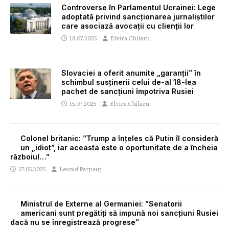
Controverse în Parlamentul Ucrainei: Lege
adoptată privind sancționarea jurnaliștilor
care asociază avocații cu clienții lor
18.07.2025
Elvira Chilaru
Slovaciei a oferit anumite „garanții” în
schimbul susținerii celui de-al 18-lea
pachet de sancțiuni împotriva Rusiei
15.07.2025
Elvira Chilaru
Colonel britanic: ”Trump a înțeles că Putin îl consideră
un „idiot”, iar aceasta este o oportunitate de a încheia
războiul…”
27.05.2025
Leonid Parpauț
Ministrul de Externe al Germaniei: ”Senatorii
americani sunt pregătiți să impună noi sancțiuni Rusiei
dacă nu se înregistrează progrese”