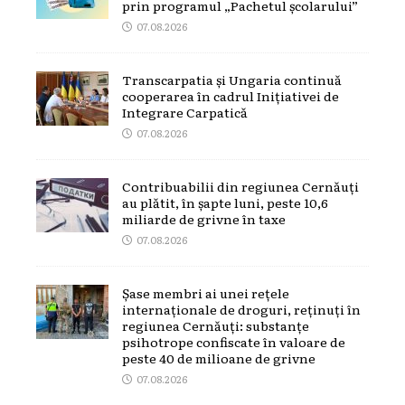
prin programul „Pachetul școlarului”
07.08.2026
Transcarpatia și Ungaria continuă
cooperarea în cadrul Inițiativei de
Integrare Carpatică
07.08.2026
Contribuabilii din regiunea Cernăuți
au plătit, în șapte luni, peste 10,6
miliarde de grivne în taxe
07.08.2026
Șase membri ai unei rețele
internaționale de droguri, reținuți în
regiunea Cernăuți: substanțe
psihotrope confiscate în valoare de
peste 40 de milioane de grivne
07.08.2026