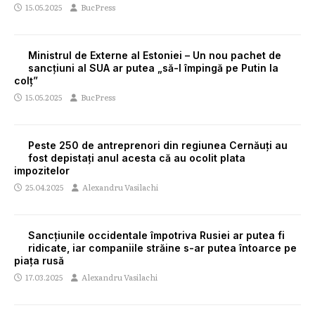
15.05.2025
BucPress
Ministrul de Externe al Estoniei – Un nou pachet de
sancțiuni al SUA ar putea „să-l împingă pe Putin la
colț”
15.05.2025
BucPress
Peste 250 de antreprenori din regiunea Cernăuți au
fost depistați anul acesta că au ocolit plata
impozitelor
25.04.2025
Alexandru Vasilachi
Sancțiunile occidentale împotriva Rusiei ar putea fi
ridicate, iar companiile străine s-ar putea întoarce pe
piața rusă
17.03.2025
Alexandru Vasilachi