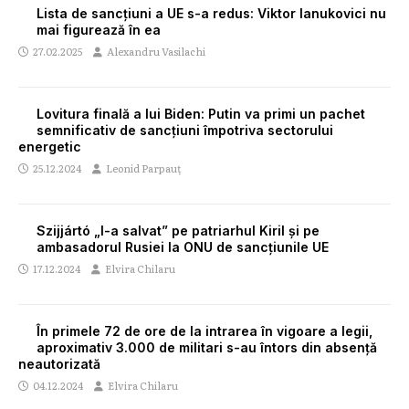
Lista de sancțiuni a UE s-a redus: Viktor Ianukovici nu
mai figurează în ea
27.02.2025
Alexandru Vasilachi
Lovitura finală a lui Biden: Putin va primi un pachet
semnificativ de sancțiuni împotriva sectorului
energetic
25.12.2024
Leonid Parpauț
Szijjártó „l-a salvat” pe patriarhul Kiril și pe
ambasadorul Rusiei la ONU de sancțiunile UE
17.12.2024
Elvira Chilaru
În primele 72 de ore de la intrarea în vigoare a legii,
aproximativ 3.000 de militari s-au întors din absență
neautorizată
04.12.2024
Elvira Chilaru