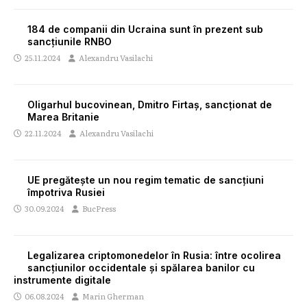
184 de companii din Ucraina sunt în prezent sub
sancțiunile RNBO
25.11.2024
Alexandru Vasilachi
Oligarhul bucovinean, Dmitro Firtaș, sancționat de
Marea Britanie
22.11.2024
Alexandru Vasilachi
UE pregătește un nou regim tematic de sancțiuni
împotriva Rusiei
30.09.2024
BucPress
Legalizarea criptomonedelor în Rusia: între ocolirea
sancțiunilor occidentale și spălarea banilor cu
instrumente digitale
06.08.2024
Marin Gherman