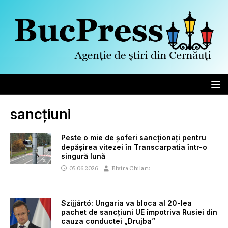
sancțiuni
Peste o mie de șoferi sancționați pentru
depășirea vitezei în Transcarpatia într-o
singură lună
05.06.2026
Elvira Chilaru
Szijjártó: Ungaria va bloca al 20-lea
pachet de sancțiuni UE împotriva Rusiei din
cauza conductei „Drujba”