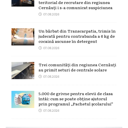
teritorial de recrutare din regiunea
Cernăuți i s-a comunicat suspiciunea
07.08.2026
Un bărbat din Transcarpatia, trimis în
judecată pentru contrabanda a 6 kg de
cocaină ascunse în detergent
07.08.2026
Trei comunități din regiunea Cernăuți
au primit seturi de centrale solare
07.08.2026
5.000 de grivne pentru elevii de clasa
întâi: cum se poate obține ajutorul
prin programul „Pachetul școlarului”
07.08.2026