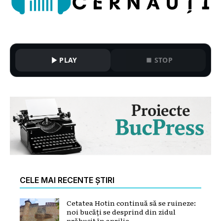
PLAY
STOP
CELE MAI RECENTE ȘTIRI
Cetatea Hotin continuă să se ruineze:
noi bucăți se desprind din zidul
prăbușit în aprilie