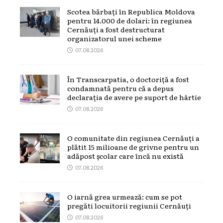
Scotea bărbați în Republica Moldova
pentru 14.000 de dolari: în regiunea
Cernăuți a fost destructurat
organizatorul unei scheme
07.08.2026
În Transcarpatia, o doctoriță a fost
condamnată pentru că a depus
declarația de avere pe suport de hârtie
07.08.2026
O comunitate din regiunea Cernăuți a
plătit 15 milioane de grivne pentru un
adăpost școlar care încă nu există
07.08.2026
O iarnă grea urmează: cum se pot
pregăti locuitorii regiunii Cernăuți
07.08.2026