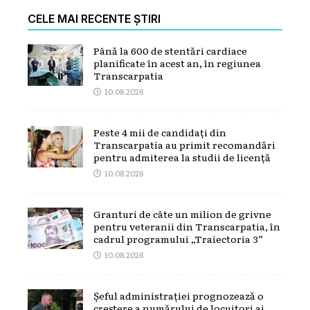
CELE MAI RECENTE ȘTIRI
Până la 600 de stentări cardiace
planificate în acest an, în regiunea
Transcarpatia
10.08.2026
Peste 4 mii de candidați din
Transcarpatia au primit recomandări
pentru admiterea la studii de licență
10.08.2026
Granturi de câte un milion de grivne
pentru veteranii din Transcarpatia, în
cadrul programului „Traiectoria 3”
10.08.2026
Șeful administrației prognozează o
creștere a numărului de locuitori ai