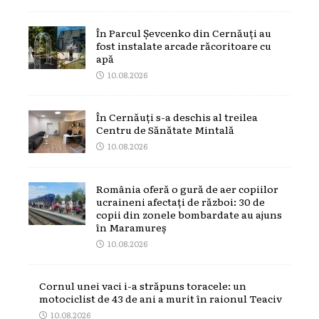
În Parcul Șevcenko din Cernăuți au
fost instalate arcade răcoritoare cu
apă
10.08.2026
În Cernăuți s-a deschis al treilea
Centru de Sănătate Mintală
10.08.2026
România oferă o gură de aer copiilor
ucraineni afectați de război: 30 de
copii din zonele bombardate au ajuns
în Maramureș
10.08.2026
Cornul unei vaci i-a străpuns toracele: un
motociclist de 43 de ani a murit în raionul Teaciv
10.08.2026