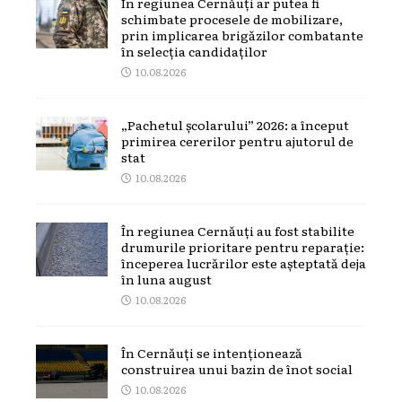
În regiunea Cernăuți ar putea fi
schimbate procesele de mobilizare,
prin implicarea brigăzilor combatante
în selecția candidaților
10.08.2026
„Pachetul școlarului” 2026: a început
primirea cererilor pentru ajutorul de
stat
10.08.2026
În regiunea Cernăuți au fost stabilite
drumurile prioritare pentru reparație:
începerea lucrărilor este așteptată deja
în luna august
10.08.2026
În Cernăuți se intenționează
construirea unui bazin de înot social
10.08.2026