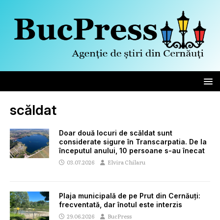
scăldat
Doar două locuri de scăldat sunt
considerate sigure în Transcarpatia. De la
începutul anului, 10 persoane s-au înecat
03.07.2026
Elvira Chilaru
Plaja municipală de pe Prut din Cernăuți:
frecventată, dar înotul este interzis
29.06.2026
BucPress