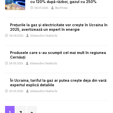
cu 120% după război, gazul cu 250%
04.07.2025
BucPress
Prețurile la gaz și electricitate vor crește în Ucraina în
2025, avertizează un expert în energie
04.04.2025
Alexandru Vasilachi
Produsele care s-au scumpit cel mai mult în regiunea
Cernăuți
26.03.2025
Alexandru Vasilachi
În Ucraina, tariful la gaz ar putea crește deja din vară:
expertul explică detaliile
20.03.2025
Alexandru Vasilachi
1
2
»