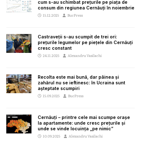
cum s-au schimbat prețurile pe piața de
consum din regiunea Cernăuți în noiembrie
15.12.2025
BucPress
Castraveții s-au scumpit de trei ori:
prețurile legumelor pe piețele din Cernăuți
cresc constant
24.11.2025
Alexandru Vasilachi
Recolta este mai bună, dar pâinea și
zahărul nu se ieftinesc: în Ucraina sunt
așteptate scumpiri
15.09.2025
BucPress
Cernăuți – printre cele mai scumpe orașe
la apartamente: unde cresc prețurile și
unde se vinde locuința „pe nimic”
10.09.2025
Alexandru Vasilachi