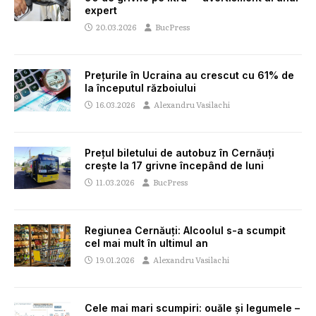
expert
20.03.2026
BucPress
Prețurile în Ucraina au crescut cu 61% de
la începutul războiului
16.03.2026
Alexandru Vasilachi
Prețul biletului de autobuz în Cernăuți
crește la 17 grivne începând de luni
11.03.2026
BucPress
Regiunea Cernăuți: Alcoolul s-a scumpit
cel mai mult în ultimul an
19.01.2026
Alexandru Vasilachi
Cele mai mari scumpiri: ouăle și legumele –