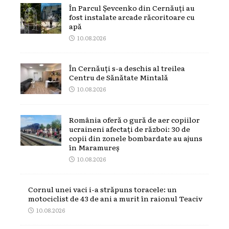
În Parcul Șevcenko din Cernăuți au
fost instalate arcade răcoritoare cu
apă
10.08.2026
În Cernăuți s-a deschis al treilea
Centru de Sănătate Mintală
10.08.2026
România oferă o gură de aer copiilor
ucraineni afectați de război: 30 de
copii din zonele bombardate au ajuns
în Maramureș
10.08.2026
Cornul unei vaci i-a străpuns toracele: un
motociclist de 43 de ani a murit în raionul Teaciv
10.08.2026