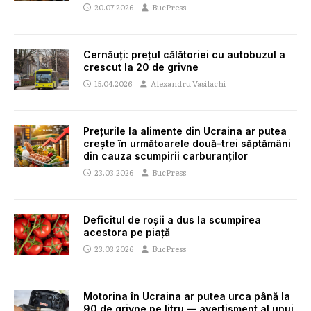
20.07.2026
BucPress
Cernăuți: prețul călătoriei cu autobuzul a
crescut la 20 de grivne
15.04.2026
Alexandru Vasilachi
Prețurile la alimente din Ucraina ar putea
crește în următoarele două-trei săptămâni
din cauza scumpirii carburanților
23.03.2026
BucPress
Deficitul de roșii a dus la scumpirea
acestora pe piață
23.03.2026
BucPress
Motorina în Ucraina ar putea urca până la
90 de grivne pe litru — avertisment al unui