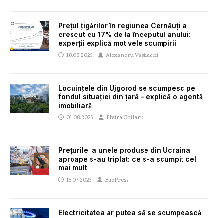
Prețul țigărilor în regiunea Cernăuți a
crescut cu 17% de la începutul anului:
experții explică motivele scumpirii
18.08.2025
Alexandru Vasilachi
Locuințele din Ujgorod se scumpesc pe
fondul situației din țară – explică o agentă
imobiliară
01.08.2025
Elvira Chilaru
Prețurile la unele produse din Ucraina
aproape s-au triplat: ce s-a scumpit cel
mai mult
15.07.2025
BucPress
Electricitatea ar putea să se scumpească