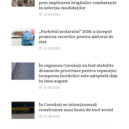
prin implicarea brigăzilor combatante
în selecția candidaților
10.08.2026
„Pachetul școlarului” 2026: a început
primirea cererilor pentru ajutorul de
stat
10.08.2026
În regiunea Cernăuți au fost stabilite
drumurile prioritare pentru reparație:
începerea lucrărilor este așteptată deja
în luna august
10.08.2026
În Cernăuți se intenționează
construirea unui bazin de înot social
10.08.2026