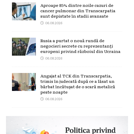
Aproape 85% dintre noile cazuri de
cancer pulmonar din Transcarpatia
sunt depistate în stadii avansate
06.08.2026
Rusia a purtat o nouă rundă de
negocieri secrete cu reprezentanți
europeni privind războiul din Ucraina
06.08.2026
Angajat al TCK din Transcarpatia,
trimis în judecată după ce a lăsat un
bărbat încătușat de o scară metalică
peste noapte
06.08.2026