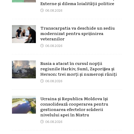
Externe și dilema loialității politice
06.08.2026
Transcarpatia va deschide un sediu
modernizat pentru sprijinirea
veteranilor
06.08.2026
Rusia a atacat în cursul nopții
regiunile Harkiv, Sumî, Zaporijjea și
Herson: trei morți și numeroși răniți
06.08.2026
Ucraina și Republica Moldova își
consolidează cooperarea pentru
gestionarea efectelor scăderii
nivelului apei în Nistru
06.08.2026