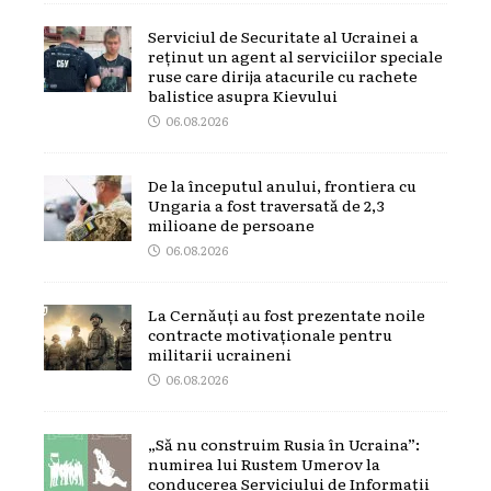
Serviciul de Securitate al Ucrainei a
reținut un agent al serviciilor speciale
ruse care dirija atacurile cu rachete
balistice asupra Kievului
06.08.2026
De la începutul anului, frontiera cu
Ungaria a fost traversată de 2,3
milioane de persoane
06.08.2026
La Cernăuți au fost prezentate noile
contracte motivaționale pentru
militarii ucraineni
06.08.2026
„Să nu construim Rusia în Ucraina”:
numirea lui Rustem Umerov la
conducerea Serviciului de Informații