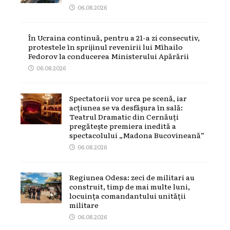
06.08.2026
În Ucraina continuă, pentru a 21-a zi consecutiv,
protestele în sprijinul revenirii lui Mîhailo
Fedorov la conducerea Ministerului Apărării
06.08.2026
Spectatorii vor urca pe scenă, iar
acțiunea se va desfășura în sală:
Teatrul Dramatic din Cernăuți
pregătește premiera inedită a
spectacolului „Madona Bucovineană”
06.08.2026
Regiunea Odesa: zeci de militari au
construit, timp de mai multe luni,
locuința comandantului unității
militare
06.08.2026