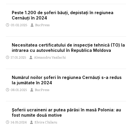
Peste 1.200 de șoferi băuți, depistați în regiunea
Cernăuți în 2024
03.02.2025
BucPress
Necesitatea certificatului de inspecție tehnică (TO) la
intrarea cu autovehiculul în Republica Moldova
17.01.2025
Alexandru Vasilachi
Numărul noilor șoferi în regiunea Cernăuți s-a redus
la jumătate în 2024
08.01.2025
BucPress
Șoferii ucraineni ar putea părăsi în masă Polonia: au
fost numite două motive
14.05.2024
Elvira Chilaru