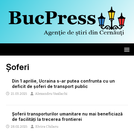
Șoferi
Din 1 aprilie, Ucraina s-ar putea confrunta cu un
deficit de șoferi de transport public
21.03.2025
Alexandru Vasilachi
Șoferii transporturilor umanitare nu mai beneficiază
de facilități la trecerea frontierei
28.02.2025
Elvira Chilaru