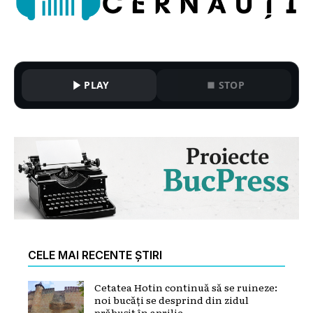
PLAY
STOP
CELE MAI RECENTE ȘTIRI
Cetatea Hotin continuă să se ruineze:
noi bucăți se desprind din zidul
prăbușit în aprilie