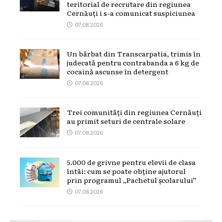
teritorial de recrutare din regiunea
Cernăuți i s-a comunicat suspiciunea
07.08.2026
Un bărbat din Transcarpatia, trimis în
judecată pentru contrabanda a 6 kg de
cocaină ascunse în detergent
07.08.2026
Trei comunități din regiunea Cernăuți
au primit seturi de centrale solare
07.08.2026
5.000 de grivne pentru elevii de clasa
întâi: cum se poate obține ajutorul
prin programul „Pachetul școlarului”
07.08.2026