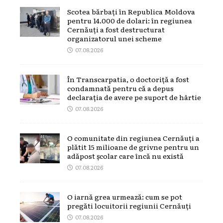
Scotea bărbați în Republica Moldova
pentru 14.000 de dolari: în regiunea
Cernăuți a fost destructurat
organizatorul unei scheme
07.08.2026
În Transcarpatia, o doctoriță a fost
condamnată pentru că a depus
declarația de avere pe suport de hârtie
07.08.2026
O comunitate din regiunea Cernăuți a
plătit 15 milioane de grivne pentru un
adăpost școlar care încă nu există
07.08.2026
O iarnă grea urmează: cum se pot
pregăti locuitorii regiunii Cernăuți
07.08.2026