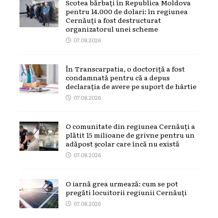
Scotea bărbați în Republica Moldova
pentru 14.000 de dolari: în regiunea
Cernăuți a fost destructurat
organizatorul unei scheme
07.08.2026
În Transcarpatia, o doctoriță a fost
condamnată pentru că a depus
declarația de avere pe suport de hârtie
07.08.2026
O comunitate din regiunea Cernăuți a
plătit 15 milioane de grivne pentru un
adăpost școlar care încă nu există
07.08.2026
O iarnă grea urmează: cum se pot
pregăti locuitorii regiunii Cernăuți
07.08.2026