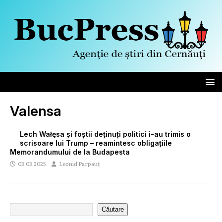
Valensa
Lech Wałęsa și foștii deținuți politici i-au trimis o
scrisoare lui Trump – reamintesc obligațiile
Memorandumului de la Budapesta
03.03.2025
Leonid Parpauț
Căutare