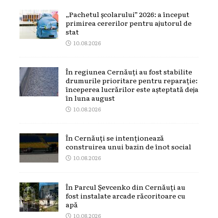
„Pachetul școlarului” 2026: a început
primirea cererilor pentru ajutorul de
stat
10.08.2026
În regiunea Cernăuți au fost stabilite
drumurile prioritare pentru reparație:
începerea lucrărilor este așteptată deja
în luna august
10.08.2026
În Cernăuți se intenționează
construirea unui bazin de înot social
10.08.2026
În Parcul Șevcenko din Cernăuți au
fost instalate arcade răcoritoare cu
apă
10.08.2026