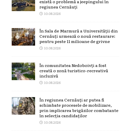
există o problemă a jeepingului în
regiunea Cernăuți
10.08.2026
În Sala de Marmură a Universității din
Cernăuți urmează o nouă restaurare:
pentru peste 11 milioane de grivne
10.08.2026
În comunitatea Nedoboivți a fost
creată o zonă turistico-recreativă
incluzivă
10.08.2026
În regiunea Cernăuți ar putea fi
schimbate procesele de mobilizare,
prin implicarea brigăzilor combatante
în selecția candidaților
10.08.2026