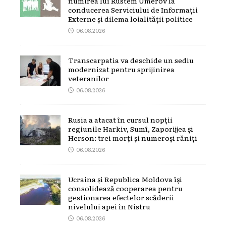
numirea lui Rustem Umerov la
conducerea Serviciului de Informații
Externe și dilema loialității politice
06.08.2026
Transcarpatia va deschide un sediu
modernizat pentru sprijinirea
veteranilor
06.08.2026
Rusia a atacat în cursul nopții
regiunile Harkiv, Sumî, Zaporijjea și
Herson: trei morți și numeroși răniți
06.08.2026
Ucraina și Republica Moldova își
consolidează cooperarea pentru
gestionarea efectelor scăderii
nivelului apei în Nistru
06.08.2026