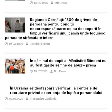
18.06.2026
BucPress
Regiunea Cernăuți: 1500 de grivne de
persoană pentru condiții
necorespunzătoare: ce au descoperit în
timpul verificării unui cămin unde locuiesc
persoane strămutate intern
19.02.2026
Leonid Parpauț
În căminul de copii al Mănăstirii Bănceni nu
au fost găsite semne de abuz – presă
18.07.2025
BucPress
În Ucraina se desfășoară verificări la centrele de
recrutare privind experiența de luptă a personalului
02.05.2025
Alexandru Vasilachi