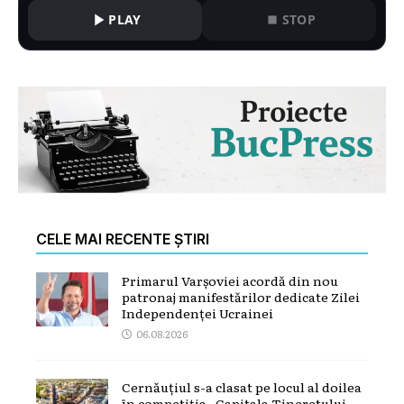
PLAY
STOP
CELE MAI RECENTE ȘTIRI
Primarul Varșoviei acordă din nou
patronaj manifestărilor dedicate Zilei
Independenței Ucrainei
06.08.2026
Cernăuțiul s-a clasat pe locul al doilea
în competiția „Capitala Tineretului