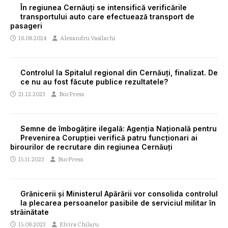
În regiunea Cernăuți se intensifică verificările
transportului auto care efectuează transport de
pasageri
16.08.2024
Alexandru Vasilachi
Controlul la Spitalul regional din Cernăuți, finalizat. De
ce nu au fost făcute publice rezultatele?
21.12.2023
BucPress
Semne de îmbogățire ilegală: Agenția Națională pentru
Prevenirea Corupției verifică patru funcționari ai
birourilor de recrutare din regiunea Cernăuți
15.11.2023
BucPress
Grănicerii și Ministerul Apărării vor consolida controlul
la plecarea persoanelor pasibile de serviciul militar în
străinătate
15.08.2023
Elvira Chilaru