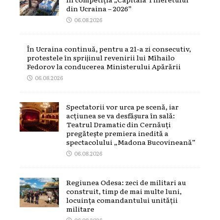
din Ucraina – 2026”
06.08.2026
În Ucraina continuă, pentru a 21-a zi consecutiv,
protestele în sprijinul revenirii lui Mîhailo
Fedorov la conducerea Ministerului Apărării
06.08.2026
Spectatorii vor urca pe scenă, iar
acțiunea se va desfășura în sală:
Teatrul Dramatic din Cernăuți
pregătește premiera inedită a
spectacolului „Madona Bucovineană”
06.08.2026
Regiunea Odesa: zeci de militari au
construit, timp de mai multe luni,
locuința comandantului unității
militare
06.08.2026