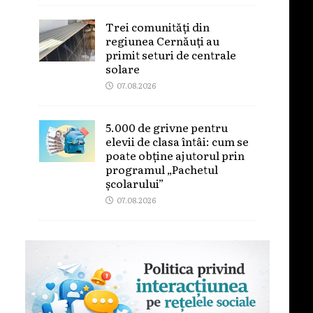
Trei comunități din
regiunea Cernăuți au
primit seturi de centrale
solare
07.08.2026
5.000 de grivne pentru
elevii de clasa întâi: cum se
poate obține ajutorul prin
programul „Pachetul
școlarului”
07.08.2026