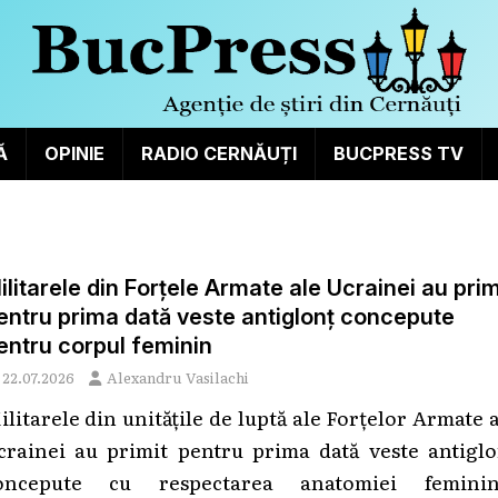
Ă
OPINIE
RADIO CERNĂUȚI
BUCPRESS TV
ilitarele din Forțele Armate ale Ucrainei au prim
entru prima dată veste antiglonț concepute
entru corpul feminin
22.07.2026
Alexandru Vasilachi
ilitarele din unitățile de luptă ale Forțelor Armate 
crainei au primit pentru prima dată veste antiglo
oncepute cu respectarea anatomiei feminin