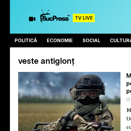
TV LIVE
POLITICĂ
ECONOMIE
SOCIAL
CULTUR
veste antiglonț
M
p
p
M
U
c