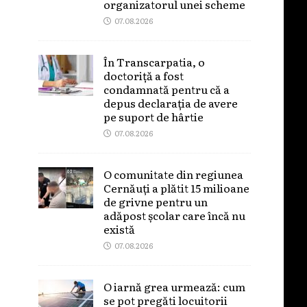
organizatorul unei scheme
07.08.2026
În Transcarpatia, o
doctoriță a fost
condamnată pentru că a
depus declarația de avere
pe suport de hârtie
07.08.2026
O comunitate din regiunea
Cernăuți a plătit 15 milioane
de grivne pentru un
adăpost școlar care încă nu
există
07.08.2026
O iarnă grea urmează: cum
se pot pregăti locuitorii