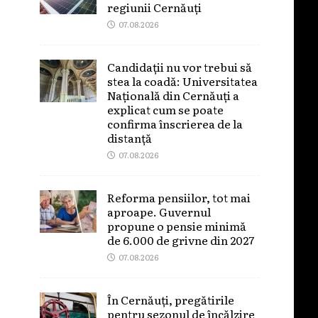
regiunii Cernăuți
07.08.2026
Candidații nu vor trebui să
stea la coadă: Universitatea
Națională din Cernăuți a
explicat cum se poate
confirma înscrierea de la
distanță
07.08.2026
Reforma pensiilor, tot mai
aproape. Guvernul
propune o pensie minimă
de 6.000 de grivne din 2027
07.08.2026
În Cernăuți, pregătirile
pentru sezonul de încălzire