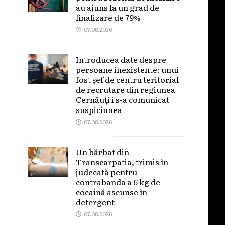
au ajuns la un grad de
finalizare de 79%
07.08.2026
Introducea date despre
persoane inexistente: unui
fost șef de centru teritorial
de recrutare din regiunea
Cernăuți i s-a comunicat
suspiciunea
07.08.2026
Un bărbat din
Transcarpatia, trimis în
judecată pentru
contrabanda a 6 kg de
cocaină ascunse în
detergent
07.08.2026