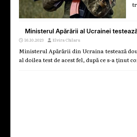
t
Ministerul Apărării al Ucrainei testea
16.10.2023
Elvira Chilaru
Ministerul Apărării din Ucraina testează do
al doilea test de acest fel, după ce s-a ținut c