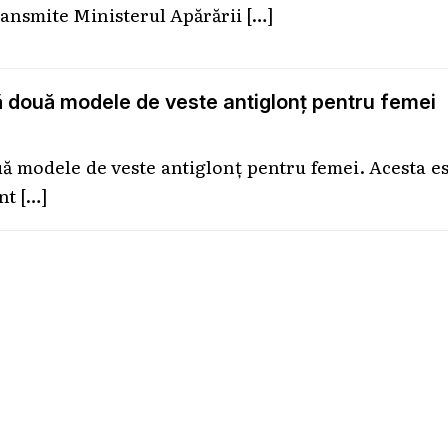
ransmite Ministerul Apărării
[…]
ză două modele de veste antiglonț pentru femei
uă modele de veste antiglonț pentru femei. Acesta e
ont
[…]