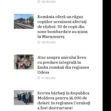
08.08.2026
România oferă un răgaz
copiilor ucraineni afectați
de război: 30 de copii din
zone bombardate au ajuns
în Maramureș
08.08.2026
Atac asupra unicului liceu
cu predare integrală în
limba română din regiunea
Odesa
07.08.2026
Scotea bărbați în Republica
Moldova pentru 14.000 de
dolari: în regiunea Cernăuți
a fost destructurat