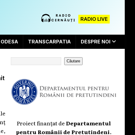
RADIO LIVE
ODESA
TRANSCARPATIA
DESPRE NOI
Căutare
it
ale
nț
Proiect finanțat de
Departamentul
e,
pentru Românii de Pretutindeni
.