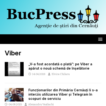
Viber
„V-a fost acordată o plată”: pe Viber a
apărut o nouă schemă de înșelătorie
14.04.2026
Elvira Chilaru
Funcționarilor din Primăria Cernăuți li s-a
interzis utilizarea Viber și Telegram în
scopuri de serviciu
04.08.2025
Alexandru Vasilachi