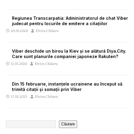
Regiunea Transcarpatia: Administratorul de chat Viber
judecat pentru locurile de emitere a citațiilor
20.05.2024
Elvira Chilaru
Viber deschide un birou la Kiev și se alătură Diya.City.
Care sunt planurile companiei japoneze Rakuten?
15.01.2024
Elvira Chilaru
Din 15 februarie, instanțele ucrainene au început să
trimită citații și somații prin Viber
17.02.2023
Elvira Chilaru
Căutare