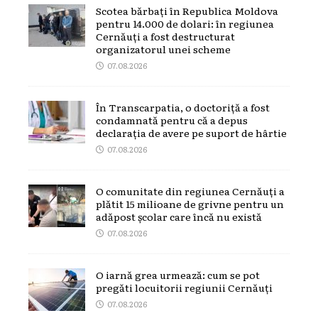
Scotea bărbați în Republica Moldova
pentru 14.000 de dolari: în regiunea
Cernăuți a fost destructurat
organizatorul unei scheme
07.08.2026
În Transcarpatia, o doctoriță a fost
condamnată pentru că a depus
declarația de avere pe suport de hârtie
07.08.2026
O comunitate din regiunea Cernăuți a
plătit 15 milioane de grivne pentru un
adăpost școlar care încă nu există
07.08.2026
O iarnă grea urmează: cum se pot
pregăti locuitorii regiunii Cernăuți
07.08.2026