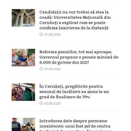
Candidații nu vor trebui să stea la
coadă: Universitatea Națională din
Cernăuți a explicat cum se poate
confirma înscrierea de la distanță
07.08.2026
Reforma pensiilor, tot mai aproape.
Guvernul propune o pensie minimă de
6.000 de grivne din 2027
07.08.2026
În Cernăuți, pregătirile pentru
sezonul de încălzire au ajuns la un
grad de finalizare de 79%
07.08.2026
Introducea date despre persoane
inexistente: unui fost șef de centru
teritorial de recrutare din regiunea