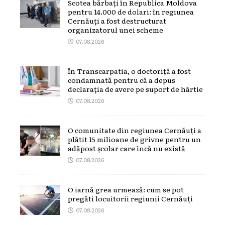
Scotea bărbați în Republica Moldova
pentru 14.000 de dolari: în regiunea
Cernăuți a fost destructurat
organizatorul unei scheme
07.08.2026
În Transcarpatia, o doctoriță a fost
condamnată pentru că a depus
declarația de avere pe suport de hârtie
07.08.2026
O comunitate din regiunea Cernăuți a
plătit 15 milioane de grivne pentru un
adăpost școlar care încă nu există
07.08.2026
O iarnă grea urmează: cum se pot
pregăti locuitorii regiunii Cernăuți
07.08.2026