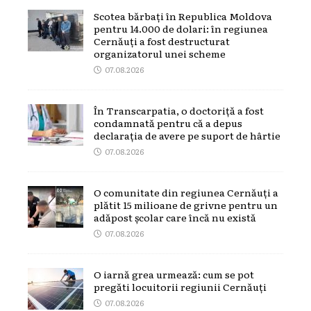
Scotea bărbați în Republica Moldova
pentru 14.000 de dolari: în regiunea
Cernăuți a fost destructurat
organizatorul unei scheme
07.08.2026
În Transcarpatia, o doctoriță a fost
condamnată pentru că a depus
declarația de avere pe suport de hârtie
07.08.2026
O comunitate din regiunea Cernăuți a
plătit 15 milioane de grivne pentru un
adăpost școlar care încă nu există
07.08.2026
O iarnă grea urmează: cum se pot
pregăti locuitorii regiunii Cernăuți
07.08.2026