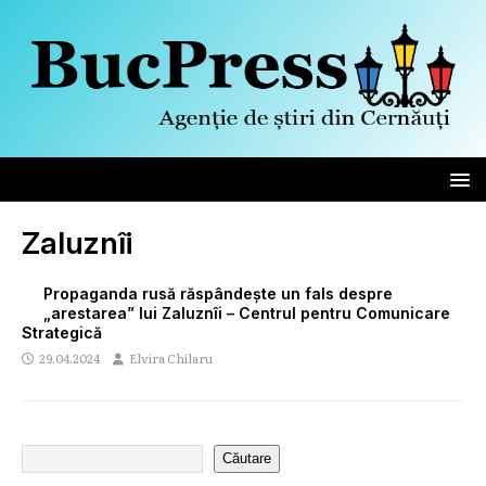
Zaluznîi
Propaganda rusă răspândește un fals despre
„arestarea” lui Zaluznîi – Centrul pentru Comunicare
Strategică
29.04.2024
Elvira Chilaru
Căutare