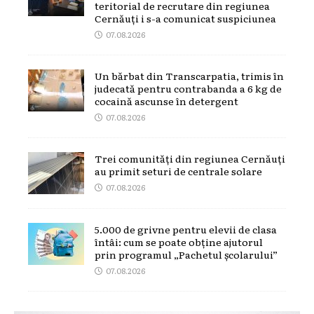
teritorial de recrutare din regiunea
Cernăuți i s-a comunicat suspiciunea
07.08.2026
Un bărbat din Transcarpatia, trimis în
judecată pentru contrabanda a 6 kg de
cocaină ascunse în detergent
07.08.2026
Trei comunități din regiunea Cernăuți
au primit seturi de centrale solare
07.08.2026
5.000 de grivne pentru elevii de clasa
întâi: cum se poate obține ajutorul
prin programul „Pachetul școlarului”
07.08.2026