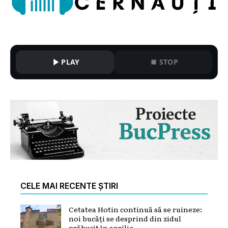
PLAY
STOP
CELE MAI RECENTE ȘTIRI
Cetatea Hotin continuă să se ruineze:
noi bucăți se desprind din zidul
prăbușit în aprilie