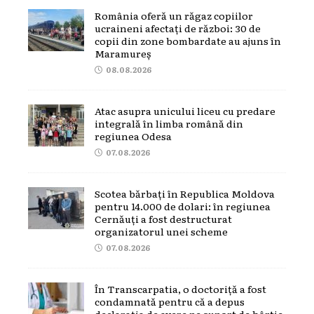
România oferă un răgaz copiilor
ucraineni afectați de război: 30 de
copii din zone bombardate au ajuns în
Maramureș
08.08.2026
Atac asupra unicului liceu cu predare
integrală în limba română din
regiunea Odesa
07.08.2026
Scotea bărbați în Republica Moldova
pentru 14.000 de dolari: în regiunea
Cernăuți a fost destructurat
organizatorul unei scheme
07.08.2026
În Transcarpatia, o doctoriță a fost
condamnată pentru că a depus