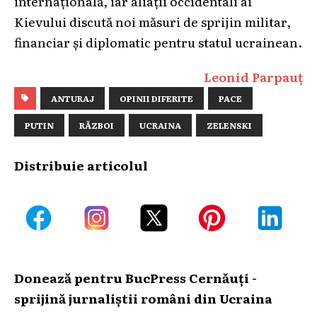
internațională, iar aliații occidentali ai
Kievului discută noi măsuri de sprijin militar,
financiar și diplomatic pentru statul ucrainean.
Leonid Parpauț
ANTURAJ
OPINII DIFERITE
PACE
PUTIN
RĂZBOI
UCRAINA
ZELENSKI
Distribuie articolul
Donează pentru BucPress Cernăuți -
sprijină jurnaliștii români din Ucraina