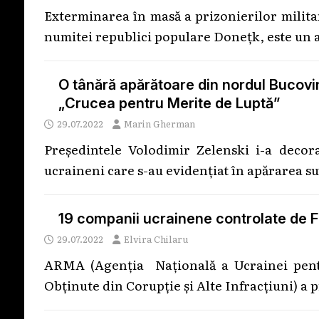
Exterminarea în masă a prizonierilor militar
numitei republici populare Doneţk, este un a
O tânără apărătoare din nordul Bucovi
„Crucea pentru Merite de Luptă”
29.07.2022
Marin Gherman
Președintele Volodimir Zelenski i-a decor
ucraineni care s-au evidențiat în apărarea suve
19 companii ucrainene controlate de F
29.07.2022
Elvira Chilaru
ARMA (Agenția Națională a Ucrainei pentr
Obținute din Corupție și Alte Infracțiuni) a 