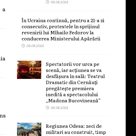
06.08.2026
 a
În Ucraina continuă, pentru a 21-a zi
consecutiv, protestele în sprijinul
revenirii lui Mîhailo Fedorov la
conducerea Ministerului Apărării
06.08.2026
zia
Spectatorii vor urca pe
scenă, iar acțiunea se va
desfășura în sală: Teatrul
Dramatic din Cernăuți
pregătește premiera
inedită a spectacolului
„Madona Bucovineană”
06.08.2026
ns
Regiunea Odesa: zeci de
militari au construit, timp