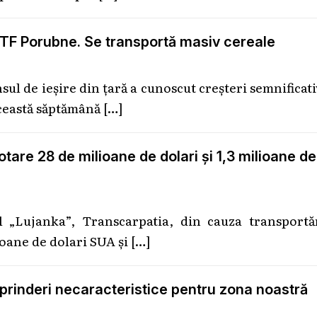
a PTF Porubne. Se transportă masiv cereale
ul de ieșire din țară a cunoscut creșteri semnificat
această săptămână
[…]
are 28 de milioane de dolari și 1,3 milioane de
l „Lujanka”, Transcarpatia, din cauza transportăr
ioane de dolari SUA și
[…]
eprinderi necaracteristice pentru zona noastră