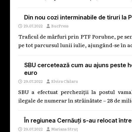
Din nou cozi interminabile de tiruri l
29.07.2022
BucPress
Traficul de mărfuri prin PTF Porubne, pe sens
pe tot parcursul lunii iulie, ajungând-se în 
SBU cercetează cum au ajuns peste hot
euro
29.07.2022
Elvira Chilaru
SBU a efectuat percheziții la postul vama
ilegale de numerar în străinătate – 28 de mil
În regiunea Cernăuți s-au relocat într
29.07.2022
Mariana Struț