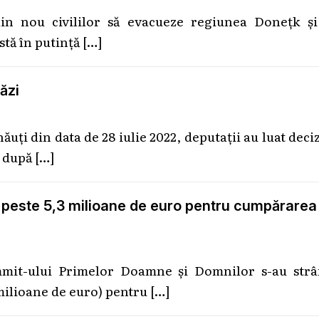
din nou civililor să evacueze regiunea Donețk și
 stă în putință
[…]
ăzi
uți din data de 28 iulie 2022, deputații au luat deci
e după
[…]
 peste 5,3 milioane de euro pentru cumpărarea
mit-ului Primelor Doamne şi Domnilor s-au strâ
milioane de euro) pentru
[…]