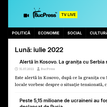
TV LIVE
POLITICĂ
ECONOMIE
SOCIAL
CULTUR
Lună:
iulie 2022
Alertă în Kosovo. La granița cu Serbia
31.07.2022
BucPress
Este alertă în Kosovo, după ce la granița cu 
locale vorbesc despre o situație tensionată, 
Peste 5,15 milioane de ucraineni au fost
declanşat de Rusia