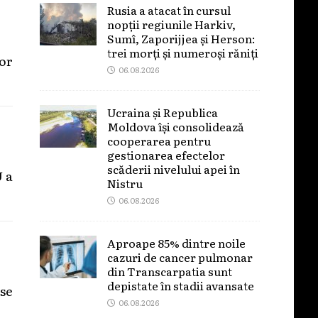
Rusia a atacat în cursul
nopții regiunile Harkiv,
Sumî, Zaporijjea și Herson:
trei morți și numeroși răniți
lor
06.08.2026
Ucraina și Republica
Moldova își consolidează
cooperarea pentru
gestionarea efectelor
scăderii nivelului apei în
U a
Nistru
06.08.2026
Aproape 85% dintre noile
cazuri de cancer pulmonar
din Transcarpatia sunt
depistate în stadii avansate
se
06.08.2026