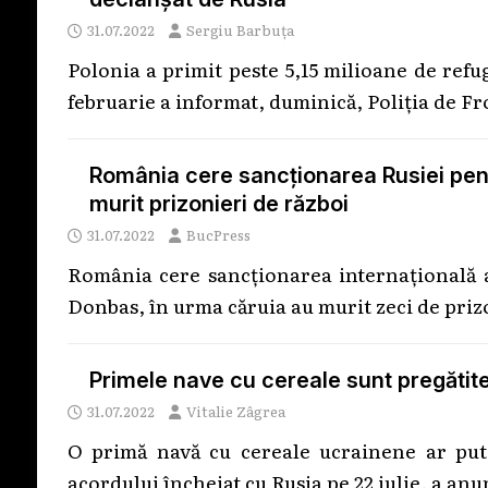
31.07.2022
Sergiu Barbuța
Polonia a primit peste 5,15 milioane de refug
februarie a informat, duminică, Poliţia de F
România cere sancționarea Rusiei pentr
murit prizonieri de război
31.07.2022
BucPress
România cere sancționarea internațională a
Donbas, în urma căruia au murit zeci de priz
Primele nave cu cereale sunt pregătite
31.07.2022
Vitalie Zâgrea
O primă navă cu cereale ucrainene ar put
acordului încheiat cu Rusia pe 22 iulie, a an