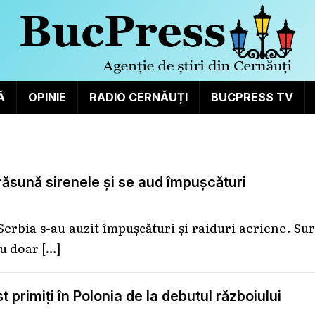
Ă
OPINIE
RADIO CERNĂUȚI
BUCPRESS TV
 răsună sirenele și se aud împușcături
Serbia s-au auzit împușcături și raiduri aeriene. Su
cu doar
[…]
 primiţi în Polonia de la debutul războiului