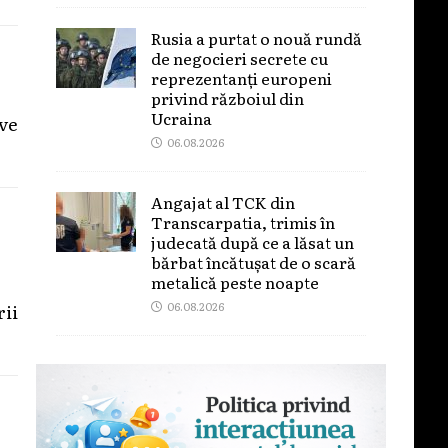
Rusia a purtat o nouă rundă
de negocieri secrete cu
reprezentanți europeni
privind războiul din
Ucraina
ive
06.08.2026
Angajat al TCK din
Transcarpatia, trimis în
judecată după ce a lăsat un
bărbat încătușat de o scară
metalică peste noapte
06.08.2026
ii