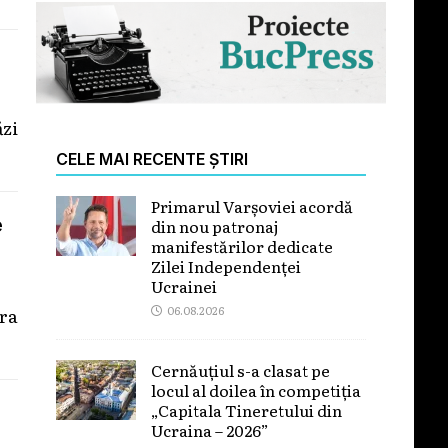
ăzi
CELE MAI RECENTE ȘTIRI
Primarul Varșoviei acordă
e
din nou patronaj
manifestărilor dedicate
Zilei Independenței
Ucrainei
06.08.2026
ra
Cernăuțiul s-a clasat pe
locul al doilea în competiția
„Capitala Tineretului din
Ucraina – 2026”