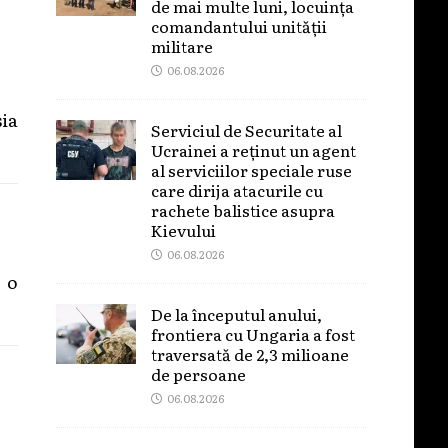
de mai multe luni, locuința
comandantului unității
militare
06.08.2026
ia
Serviciul de Securitate al
Ucrainei a reținut un agent
al serviciilor speciale ruse
care dirija atacurile cu
rachete balistice asupra
Kievului
06.08.2026
 o
De la începutul anului,
frontiera cu Ungaria a fost
traversată de 2,3 milioane
de persoane
06.08.2026