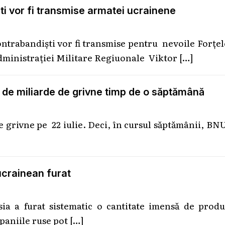
ti vor fi transmise armatei ucrainene
ontrabandişti vor fi transmise pentru nevoile Forţe
Administrației Militare Regiuonale Viktor
[…]
0 de miliarde de grivne timp de o săptămână
e grivne pe 22 iulie. Deci, în cursul săptămânii, BN
ucrainean furat
ia a furat sistematic o cantitate imensă de produ
paniile ruse pot
[…]