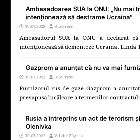
Ambasadoarea SUA la ONU: „Nu mai treb
intenționează să destrame Ucraina”
30.07.2022
BucPress
Ambasadorul SUA la ONU a declarat că n
intenţionează să demonteze Ucraina. Linda T
Gazprom a anunțat că nu va mai furniz
30.07.2022
BucPress
Furnizorul rus de gaze Gazprom a anunțat 
presupusă încălcare a termenilor contractului
Rusia a întreprins un act de terorism ș
Olenivka
30.07.2022
Vitalie Zâgrea