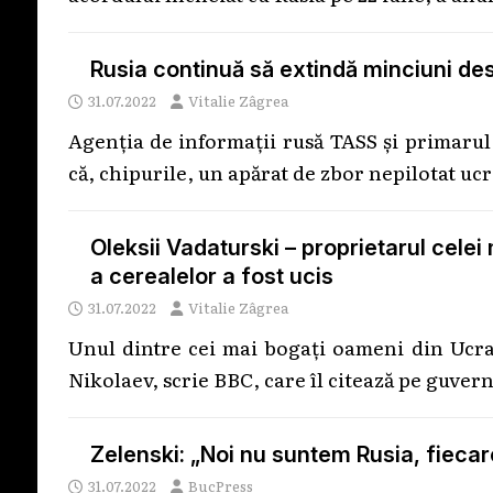
Rusia continuă să extindă minciuni de
31.07.2022
Vitalie Zâgrea
Agenţia de informaţii rusă TASS şi primarul 
că, chipurile, un apărat de zbor nepilotat uc
Oleksii Vadaturski – proprietarul cele
a cerealelor a fost ucis
31.07.2022
Vitalie Zâgrea
Unul dintre cei mai bogați oameni din Ucra
Nikolaev, scrie BBC, care îl citează pe guver
Zelenski: „Noi nu suntem Rusia, fiecar
31.07.2022
BucPress