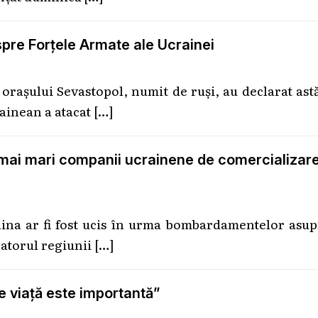
spre Forţele Armate ale Ucrainei
oraşului Sevastopol, numit de ruşi, au declarat ast
rainean a atacat
[…]
i mai mari companii ucrainene de comercializar
ina ar fi fost ucis în urma bombardamentelor asup
natorul regiunii
[…]
e viață este importantă”