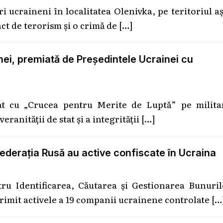
i ucraineni în localitatea Olenivka, pe teritoriul a
ct de terorism şi o crimă de
[…]
nei, premiată de Președintele Ucrainei cu
at cu „Crucea pentru Merite de Luptă” pe militar
ranității de stat și a integrității
[…]
ederația Rusă au active confiscate în Ucraina
u Identificarea, Căutarea și Gestionarea Bunuril
primit activele a 19 companii ucrainene controlate
[…