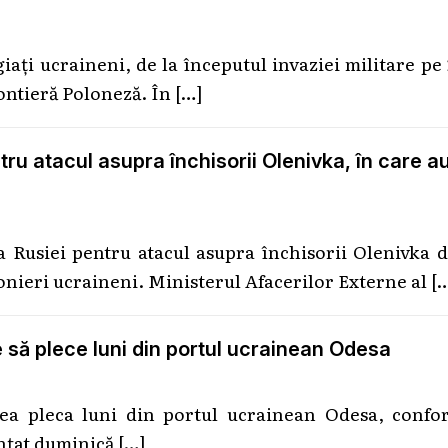
iaţi ucraineni, de la începutul invaziei militare pe
rontieră Poloneză. În
[…]
u atacul asupra închisorii Olenivka, în care a
 Rusiei pentru atacul asupra închisorii Olenivka d
onieri ucraineni. Ministerul Afacerilor Externe al
[
 să plece luni din portul ucrainean Odesa
ea pleca luni din portul ucrainean Odesa, confo
unţat duminică
[…]