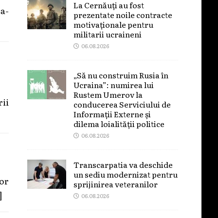
La Cernăuți au fost
şa-
prezentate noile contracte
motivaționale pentru
militarii ucraineni
06.08.2026
„Să nu construim Rusia în
Ucraina”: numirea lui
Rustem Umerov la
ii
conducerea Serviciului de
Informații Externe și
dilema loialității politice
06.08.2026
Transcarpatia va deschide
un sediu modernizat pentru
or
sprijinirea veteranilor
]
06.08.2026