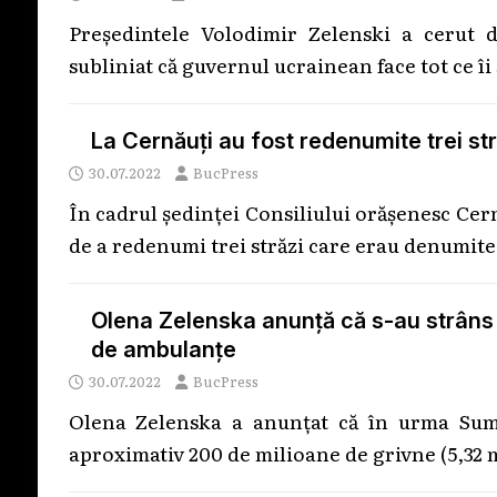
Președintele Volodimir Zelenski a cerut 
subliniat că guvernul ucrainean face tot ce îi
La Cernăuți au fost redenumite trei str
30.07.2022
BucPress
În cadrul ședinței Consiliului orășenesc Cernă
de a redenumi trei străzi care erau denumit
Olena Zelenska anunţă că s-au strâns
de ambulanţe
30.07.2022
BucPress
Olena Zelenska a anunţat că în urma Sum
aproximativ 200 de milioane de grivne (5,32 