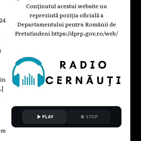
Conținutul acestui website nu
reprezintă poziția oficială a
 24
Departamentului pentru Românii de
Pretutindeni
https://dprp.gov.ro/web/
u
in
…]
PLAY
STOP
rm