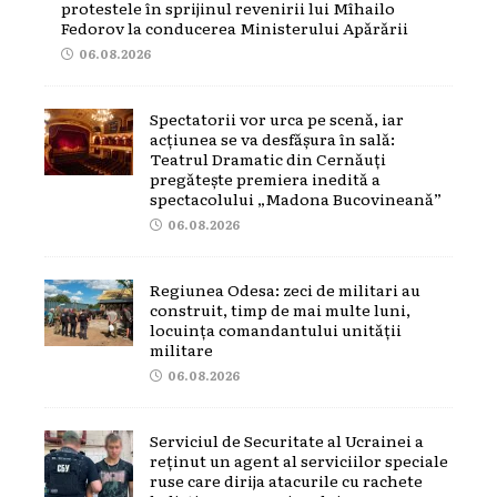
protestele în sprijinul revenirii lui Mîhailo
Fedorov la conducerea Ministerului Apărării
06.08.2026
Spectatorii vor urca pe scenă, iar
acțiunea se va desfășura în sală:
Teatrul Dramatic din Cernăuți
pregătește premiera inedită a
spectacolului „Madona Bucovineană”
06.08.2026
Regiunea Odesa: zeci de militari au
construit, timp de mai multe luni,
locuința comandantului unității
militare
06.08.2026
Serviciul de Securitate al Ucrainei a
reținut un agent al serviciilor speciale
ruse care dirija atacurile cu rachete