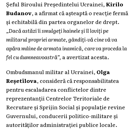
Șeful Biroului Președintelui Ucrainei,
Kirilo
Budanov
, a afirmat că așteaptă o reacție fermă
și echitabilă din partea organelor de drept.
„Dacă astăzi îi smulgeți hainele și îl loviți pe
militarul propriei armate, gândiți-vă cine vă va
apăra mâine de armata inamică, care va proceda la
fel cu dumneavoastră”,
a avertizat acesta.
Ombudsmanul militar al Ucrainei,
Olga
Reșetîlova
, consideră că responsabilitatea
pentru escaladarea conflictelor dintre
reprezentanții Centrelor Teritoriale de
Recrutare și Sprijin Social și populație revine
Guvernului, conducerii politico-militare și
autorităților administrației publice locale.