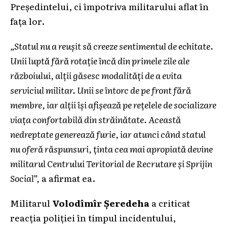
Președintelui, ci împotriva militarului aflat în
fața lor.
„Statul nu a reușit să creeze sentimentul de echitate.
Unii luptă fără rotație încă din primele zile ale
războiului, alții găsesc modalități de a evita
serviciul militar. Unii se întorc de pe front fără
membre, iar alții își afișează pe rețelele de socializare
viața confortabilă din străinătate. Această
nedreptate generează furie, iar atunci când statul
nu oferă răspunsuri, ținta cea mai apropiată devine
militarul Centrului Teritorial de Recrutare și Sprijin
Social”,
a afirmat ea.
Militarul
Volodîmîr Șeredeha
a criticat
reacția poliției în timpul incidentului,