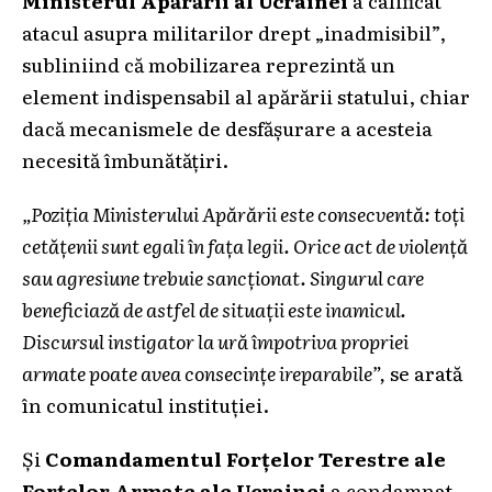
Ministerul Apărării al Ucrainei
a calificat
atacul asupra militarilor drept „inadmisibil”,
subliniind că mobilizarea reprezintă un
element indispensabil al apărării statului, chiar
dacă mecanismele de desfășurare a acesteia
necesită îmbunătățiri.
„Poziția Ministerului Apărării este consecventă: toți
cetățenii sunt egali în fața legii. Orice act de violență
sau agresiune trebuie sancționat. Singurul care
beneficiază de astfel de situații este inamicul.
Discursul instigator la ură împotriva propriei
armate poate avea consecințe ireparabile”,
se arată
în comunicatul instituției.
Și
Comandamentul Forțelor Terestre ale
Forțelor Armate ale Ucrainei
a condamnat