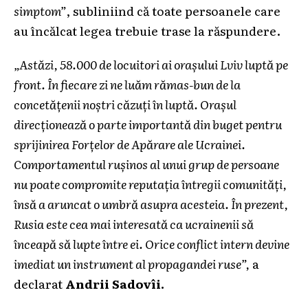
simptom”
, subliniind că toate persoanele care
au încălcat legea trebuie trase la răspundere.
„Astăzi, 58.000 de locuitori ai orașului Lviv luptă pe
front. În fiecare zi ne luăm rămas-bun de la
concetățenii noștri căzuți în luptă. Orașul
direcționează o parte importantă din buget pentru
sprijinirea Forțelor de Apărare ale Ucrainei.
Comportamentul rușinos al unui grup de persoane
nu poate compromite reputația întregii comunități,
însă a aruncat o umbră asupra acesteia. În prezent,
Rusia este cea mai interesată ca ucrainenii să
înceapă să lupte între ei. Orice conflict intern devine
imediat un instrument al propagandei ruse”,
a
declarat
Andrii Sadovîi.