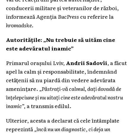
conducerii militare și veteranilor de război,
informează Agenția
BucPress
cu referire la
hromadske.
Autoritățile: „Nu trebuie să uităm cine
este adevăratul inamic”
Primarul orașului Lviv,
Andrii Sadovîi
, a făcut
apel la calm și responsabilitate, îndemnând
cetățenii să nu piardă din vedere adevărata
amenințare.
„Păstrați-vă calmul, dați dovadă de
înțelepciune și nu uitați cine este adevăratul nostru
inamic”,
a transmis edilul.
Ulterior, acesta a declarat că cele întâmplate
reprezintă
„încă nu un diagnostic, ci deja un