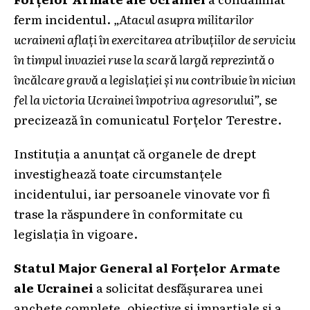
ferm incidentul.
„Atacul asupra militarilor
ucraineni aflați în exercitarea atribuțiilor de serviciu
în timpul invaziei ruse la scară largă reprezintă o
încălcare gravă a legislației și nu contribuie în niciun
fel la victoria Ucrainei împotriva agresorului”,
se
precizează în comunicatul Forțelor Terestre.
Instituția a anunțat că organele de drept
investighează toate circumstanțele
incidentului, iar persoanele vinovate vor fi
trase la răspundere în conformitate cu
legislația în vigoare.
Statul Major General al Forțelor Armate
ale Ucrainei
a solicitat desfășurarea unei
anchete complete, obiective și imparțiale și a