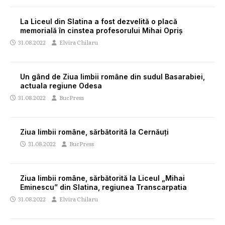
La Liceul din Slatina a fost dezvelită o placă
memorială în cinstea profesorului Mihai Opriș
31.08.2022
Elvira Chilaru
Un gând de Ziua limbii române din sudul Basarabiei,
actuala regiune Odesa
31.08.2022
BucPress
Ziua limbii române, sărbătorită la Cernăuți
31.08.2022
BucPress
Ziua limbii române, sărbătorită la Liceul „Mihai
Eminescu” din Slatina, regiunea Transcarpatia
31.08.2022
Elvira Chilaru