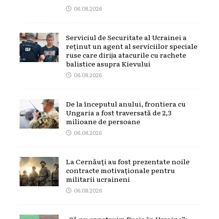
06.08.2026
Serviciul de Securitate al Ucrainei a
reținut un agent al serviciilor speciale
ruse care dirija atacurile cu rachete
balistice asupra Kievului
06.08.2026
De la începutul anului, frontiera cu
Ungaria a fost traversată de 2,3
milioane de persoane
06.08.2026
La Cernăuți au fost prezentate noile
contracte motivaționale pentru
militarii ucraineni
06.08.2026
„Să nu construim Rusia în Ucraina”: