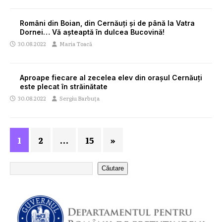
Români din Boian, din Cernăuți și de până la Vatra
Dornei… Vă așteaptă în dulcea Bucovină!
30.08.2022
Maria Toacă
Aproape fiecare al zecelea elev din orașul Cernăuți
este plecat în străinătate
30.08.2022
Sergiu Barbuța
1
2
…
15
»
Căutare