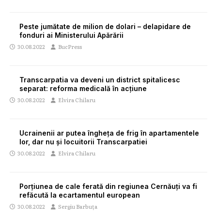
Peste jumătate de milion de dolari – delapidare de
fonduri ai Ministerului Apărării
30.08.2022
BucPress
Transcarpatia va deveni un district spitalicesc
separat: reforma medicală în acțiune
30.08.2022
Elvira Chilaru
Ucrainenii ar putea îngheța de frig în apartamentele
lor, dar nu și locuitorii Transcarpatiei
30.08.2022
Elvira Chilaru
Porțiunea de cale ferată din regiunea Cernăuți va fi
refăcută la ecartamentul european
30.08.2022
Sergiu Barbuța