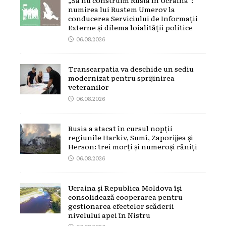
numirea lui Rustem Umerov la
conducerea Serviciului de Informații
Externe și dilema loialității politice
06.08.2026
Transcarpatia va deschide un sediu
modernizat pentru sprijinirea
veteranilor
06.08.2026
Rusia a atacat în cursul nopții
regiunile Harkiv, Sumî, Zaporijjea și
Herson: trei morți și numeroși răniți
06.08.2026
Ucraina și Republica Moldova își
consolidează cooperarea pentru
gestionarea efectelor scăderii
nivelului apei în Nistru