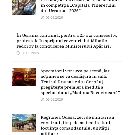
în competiția „Capitala Tineretului
din Ucraina – 2026”
06.08.2026
În Ucraina continuă, pentru a 21-a zi consecutiv,
protestele în sprijinul revenirii lui Mîhailo
Fedorov la conducerea Ministerului Apărării
06.08.2026
Spectatorii vor urca pe scenă, iar
acțiunea se va desfășura în sală:
Teatrul Dramatic din Cernăuți
pregătește premiera inedită a
spectacolului „Madona Bucovineană”
06.08.2026
Regiunea Odesa: zeci de militari au
construit, timp de mai multe luni,
locuința comandantului unității
militare