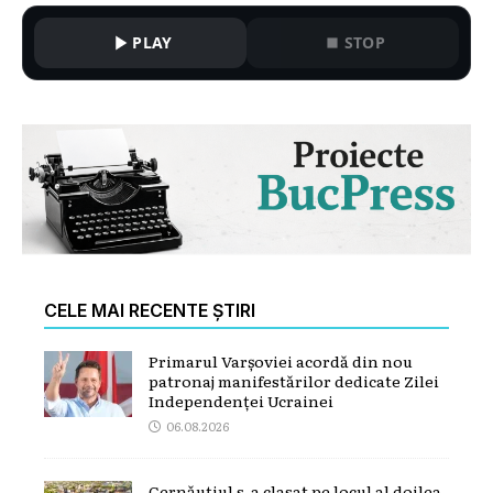
PLAY
STOP
CELE MAI RECENTE ȘTIRI
Primarul Varșoviei acordă din nou
patronaj manifestărilor dedicate Zilei
Independenței Ucrainei
06.08.2026
Cernăuțiul s-a clasat pe locul al doilea