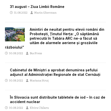
31 august – Ziua Limbii Române
31.08.2022
Marin Gherman
Amintiri de neuitat pentru elevii români din
Probotești, Ținutul Herța: „O săptămână
petrecută în Tabăra ARC ne-a făcut să
uităm de alarmele aeriene și grozăviile
războiului”
30.08.2022
BucPress
Cabinetul de Miniștri a aprobat denumirea șefului
adjunct al Administrației Regionale de stat Cernăuți
30.08.2022
Mariana Struț
În Slovacia sunt distribuite tabletele de iod – în caz de
accident nuclear
30.08.2022
Elvira Chilaru