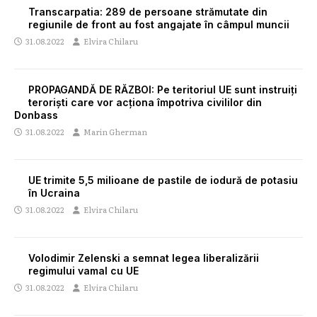
Transcarpatia: 289 de persoane strămutate din
regiunile de front au fost angajate în câmpul muncii
31.08.2022
Elvira Chilaru
PROPAGANDĂ DE RĂZBOI: Pe teritoriul UE sunt instruiți
teroriști care vor acționa împotriva civililor din
Donbass
31.08.2022
Marin Gherman
UE trimite 5,5 milioane de pastile de iodură de potasiu
în Ucraina
31.08.2022
Elvira Chilaru
Volodimir Zelenski a semnat legea liberalizării
regimului vamal cu UE
31.08.2022
Elvira Chilaru