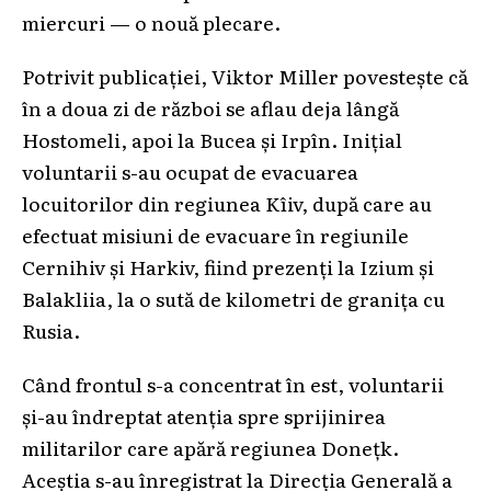
miercuri — o nouă plecare.
Potrivit publicației, Viktor Mіller povestește că
în a doua zi de război se aflau deja lângă
Hostomeli, apoi la Bucea și Irpîn. Inițial
voluntarii s-au ocupat de evacuarea
locuitorilor din regiunea Kîiv, după care au
efectuat misiuni de evacuare în regiunile
Cernihiv și Harkiv, fiind prezenți la Izium și
Balakliia, la o sută de kilometri de granița cu
Rusia.
Când frontul s-a concentrat în est, voluntarii
și-au îndreptat atenția spre sprijinirea
militarilor care apără regiunea Donețk.
Aceștia s-au înregistrat la Direcția Generală a