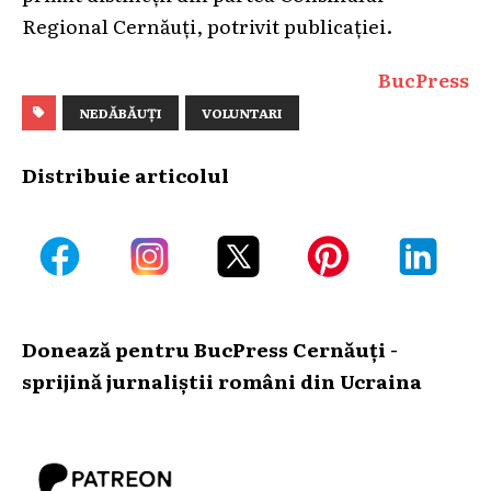
Regional Cernăuți, potrivit publicației.
BucPress
NEDĂBĂUȚI
VOLUNTARI
Distribuie articolul
Donează pentru BucPress Cernăuți -
sprijină jurnaliștii români din Ucraina