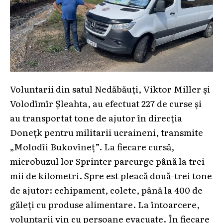
Voluntarii din satul Nedăbăuți, Viktor Mіller și
Volodîmîr Șleahta, au efectuat 227 de curse și
au transportat tone de ajutor în direcția
Donețk pentru militarii ucraineni, transmite
„Molodîi Bukovîneț”. La fiecare cursă,
microbuzul lor Sprinter parcurge până la trei
mii de kilometri. Spre est pleacă două-trei tone
de ajutor: echipament, colete, până la 400 de
găleți cu produse alimentare. La întoarcere,
voluntarii vin cu persoane evacuate. În fiecare