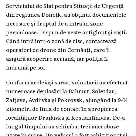
Serviciului de Stat pentru Situații de Urgență
din regiunea Donețk, au obținut documentele
necesare și dreptul de a intra în zone
periculoase. Dispun de veste antiglonț și căști.
Când intră într-o zonă de risc, contactează
operatori de drone din Cernăuți, care îi
asigură acoperire aeriană, iar poliția îi
îndrumă pe sol.
Conform aceleiași surse, voluntarii au efectuat
numeroase deplasări la Bahmut, Soletdar,
Zaițeve, Avdiivka și Pokrovsk, ajungând la 9-14
kilometri de linia de contact în apropierea
localităților Drujkivka și Kostiantînivka. De-a
lungul timpului au schimbat trei microbuze
uzate în curse. Un vehicul a fost achiziționat și