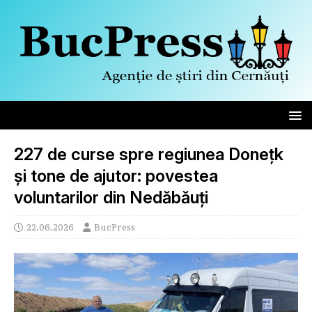
227 de curse spre regiunea Donețk
și tone de ajutor: povestea
voluntarilor din Nedăbăuți
22.06.2026
BucPress