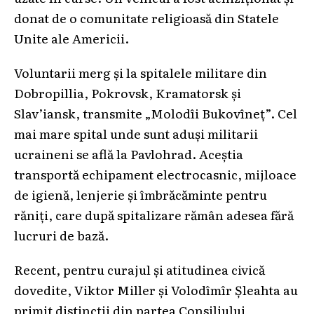
donat de o comunitate religioasă din Statele
Unite ale Americii.
Voluntarii merg și la spitalele militare din
Dobropillia, Pokrovsk, Kramatorsk și
Slav’iansk, transmite „Molodîi Bukovîneț”. Cel
mai mare spital unde sunt aduși militarii
ucraineni se află la Pavlohrad. Aceștia
transportă echipament electrocasnic, mijloace
de igienă, lenjerie și îmbrăcăminte pentru
răniți, care după spitalizare rămân adesea fără
lucruri de bază.
Recent, pentru curajul și atitudinea civică
dovedite, Viktor Mіller și Volodîmîr Șleahta au
primit distincții din partea Consiliului