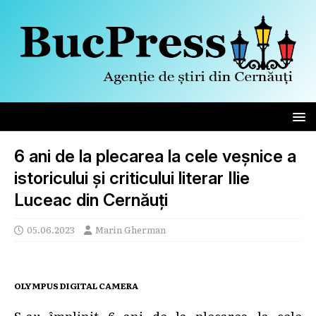
6 ani de la plecarea la cele veșnice a
istoricului și criticului literar Ilie
Luceac din Cernăuți
05.06.2023
Marin Gherman
OLYMPUS DIGITAL CAMERA
S-au împlinit 6 ani de la plecarea la cele