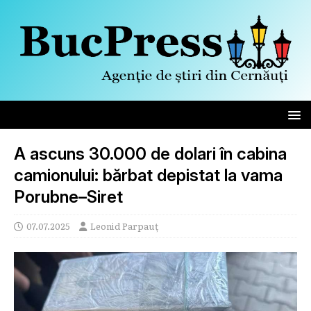
A ascuns 30.000 de dolari în cabina
camionului: bărbat depistat la vama
Porubne–Siret
07.07.2025
Leonid Parpauț