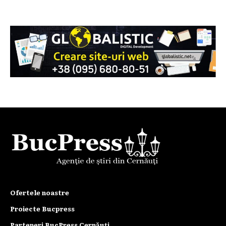
Ofertele noastre
Proiecte Bucpress
Parteneri BucPress Cernăuți