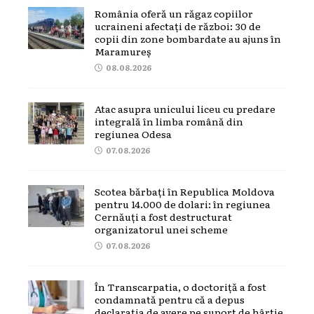
România oferă un răgaz copiilor
ucraineni afectați de război: 30 de
copii din zone bombardate au ajuns în
Maramureș
08.08.2026
Atac asupra unicului liceu cu predare
integrală în limba română din
regiunea Odesa
07.08.2026
Scotea bărbați în Republica Moldova
pentru 14.000 de dolari: în regiunea
Cernăuți a fost destructurat
organizatorul unei scheme
07.08.2026
În Transcarpatia, o doctoriță a fost
condamnată pentru că a depus
declarația de avere pe suport de hârtie