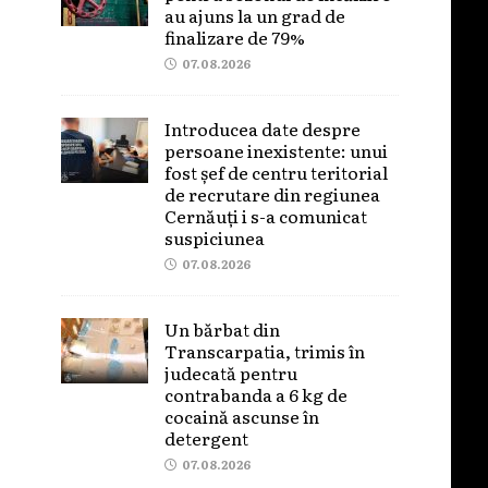
au ajuns la un grad de
finalizare de 79%
07.08.2026
Introducea date despre
persoane inexistente: unui
fost șef de centru teritorial
de recrutare din regiunea
Cernăuți i s-a comunicat
suspiciunea
07.08.2026
Un bărbat din
Transcarpatia, trimis în
judecată pentru
contrabanda a 6 kg de
cocaină ascunse în
detergent
07.08.2026