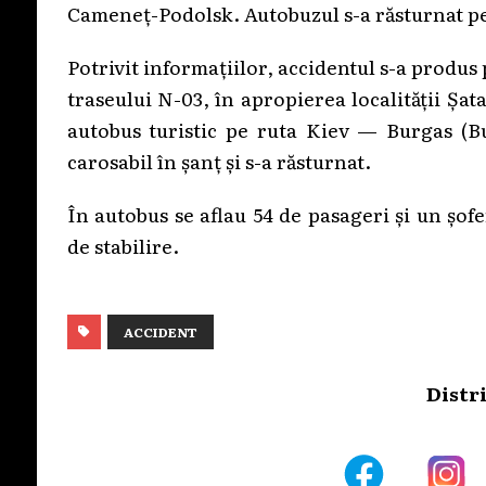
Cameneț-Podolsk. Autobuzul s-a răsturnat pe
Potrivit informațiilor, accidentul s-a produs p
traseului N-03, în apropierea localității Șa
autobus turistic pe ruta Kiev — Burgas (Bul
carosabil în șanț și s-a răsturnat.
În autobus se aflau 54 de pasageri și un șo
de stabilire.
ACCIDENT
Distr