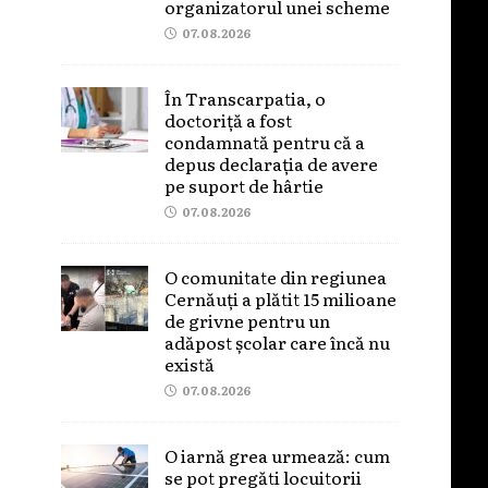
organizatorul unei scheme
07.08.2026
În Transcarpatia, o
doctoriță a fost
condamnată pentru că a
depus declarația de avere
pe suport de hârtie
07.08.2026
O comunitate din regiunea
Cernăuți a plătit 15 milioane
de grivne pentru un
adăpost școlar care încă nu
există
07.08.2026
O iarnă grea urmează: cum
se pot pregăti locuitorii