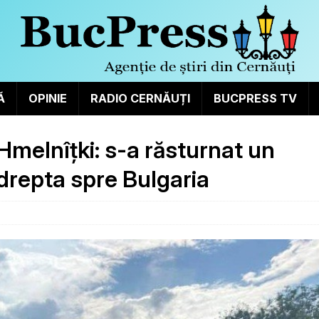
Ă
OPINIE
RADIO CERNĂUȚI
BUCPRESS TV
Hmelnîțki: s-a răsturnat un
ndrepta spre Bulgaria