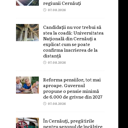
regiunii Cernăuți
07.08.2026
Candidații nu vor trebui să
stea la coadă: Universitatea
Națională din Cernăuți a
explicat cum se poate
confirma înscrierea de la
distanță
07.08.2026
Reforma pensiilor, tot mai
aproape. Guvernul
propune o pensie minimă
de 6.000 de grivne din 2027
07.08.2026
În Cernăuți, pregătirile
pentru sezonul de încălzire