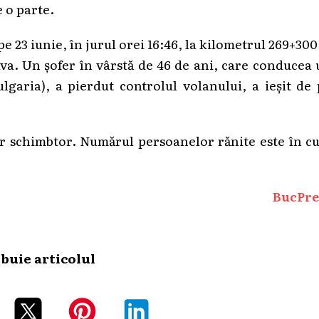
 o parte.
e 23 iunie, în jurul orei 16:46, la kilometrul 269+300
tava. Un șofer în vârstă de 46 de ani, care conducea
garia), a pierdut controlul volanului, a ieșit de
fer schimbtor. Numărul persoanelor rănite este în c
BucPre
ibuie articolul