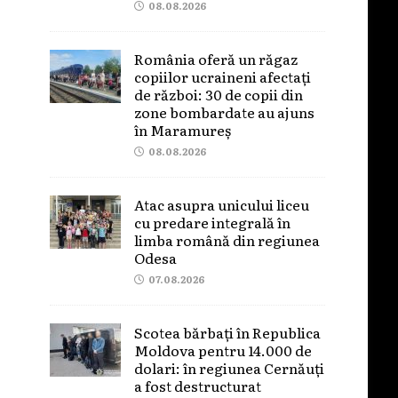
08.08.2026
România oferă un răgaz
copiilor ucraineni afectați
de război: 30 de copii din
zone bombardate au ajuns
în Maramureș
08.08.2026
Atac asupra unicului liceu
cu predare integrală în
limba română din regiunea
Odesa
07.08.2026
Scotea bărbați în Republica
Moldova pentru 14.000 de
dolari: în regiunea Cernăuți
a fost destructurat