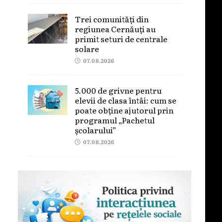
Trei comunități din
regiunea Cernăuți au
primit seturi de centrale
solare
07.08.2026
5.000 de grivne pentru
elevii de clasa întâi: cum se
poate obține ajutorul prin
programul „Pachetul
școlarului”
07.08.2026