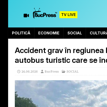
TV LIVE
POLITICĂ
ECONOMIE
SOCIAL
CULTUR
Accident grav în regiunea 
autobus turistic care se î
24.06.2026
BucPress
SOCIAL