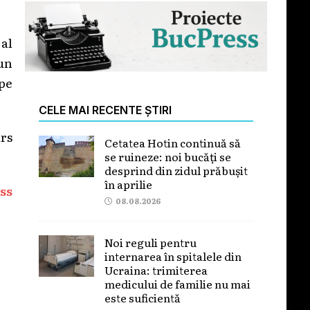
 al
 un
 pe
CELE MAI RECENTE ȘTIRI
urs
Cetatea Hotin continuă să
se ruineze: noi bucăți se
desprind din zidul prăbușit
în aprilie
ss
08.08.2026
Noi reguli pentru
internarea în spitalele din
Ucraina: trimiterea
medicului de familie nu mai
este suficientă