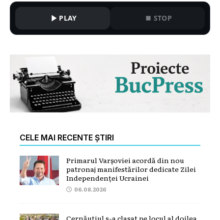
PLAY
STOP
CELE MAI RECENTE ȘTIRI
Primarul Varșoviei acordă din nou
patronaj manifestărilor dedicate Zilei
Independenței Ucrainei
06.08.2026
Cernăuțiul s-a clasat pe locul al doilea