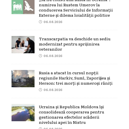
numirea lui Rustem Umerov la
conducerea Serviciului de Informații
Externe și dilema loialității politice
06.08.2026
Transcarpatia va deschide un sediu
modernizat pentru sprijinirea
veteranilor
06.08.2026
Rusia a atacat în cursul nopții
regiunile Harkiv, Sumî, Zaporijjea și
Herson: trei morți și numeroși răniți
06.08.2026
Ucraina și Republica Moldova își
consolidează cooperarea pentru
gestionarea efectelor scăderii
nivelului apei în Nistru
06.08.2026