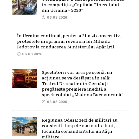
în competiția „Capitala Tineretului
din Ucraina – 2026”
06.08.2026
În Ucraina continuă, pentru a 21-a zi consecutiv,
protestele în sprijinul revenirii lui Mîhailo
Fedorov la conducerea Ministerului Apărării
06.08.2026
Spectatorii vor urca pe scenă, iar
acțiunea se va desfășura în sală:
Teatrul Dramatic din Cernăuți
pregătește premiera inedită a
spectacolului „Madona Bucovineană”
06.08.2026
Regiunea Odesa: zeci de militari au
construit, timp de mai multe luni,
locuința comandantului unității
militare