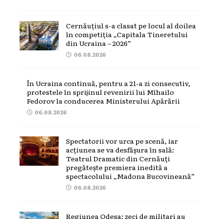
Cernăuțiul s-a clasat pe locul al doilea
în competiția „Capitala Tineretului
din Ucraina – 2026”
06.08.2026
În Ucraina continuă, pentru a 21-a zi consecutiv,
protestele în sprijinul revenirii lui Mîhailo
Fedorov la conducerea Ministerului Apărării
06.08.2026
Spectatorii vor urca pe scenă, iar
acțiunea se va desfășura în sală:
Teatrul Dramatic din Cernăuți
pregătește premiera inedită a
spectacolului „Madona Bucovineană”
06.08.2026
Regiunea Odesa: zeci de militari au