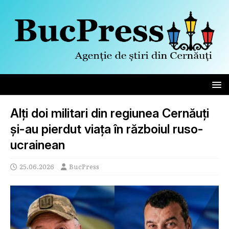
Alți doi militari din regiunea Cernăuți
și-au pierdut viața în războiul ruso-
ucrainean
25.06.2026
BucPress