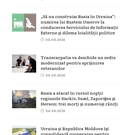
„Să nu construim Rusia în Ucraina”:
numirea lui Rustem Umerov la
conducerea Serviciului de Informații
Externe și dilema loialității politice
06.08.2026
Transcarpatia va deschide un sediu
modernizat pentru sprijinirea
veteranilor
06.08.2026
Rusia a atacat în cursul nopții
regiunile Harkiv, Sumî, Zaporijjea și
Herson: trei morți și numeroși răniți
06.08.2026
Ucraina și Republica Moldova își
consolidează cooperarea pentru