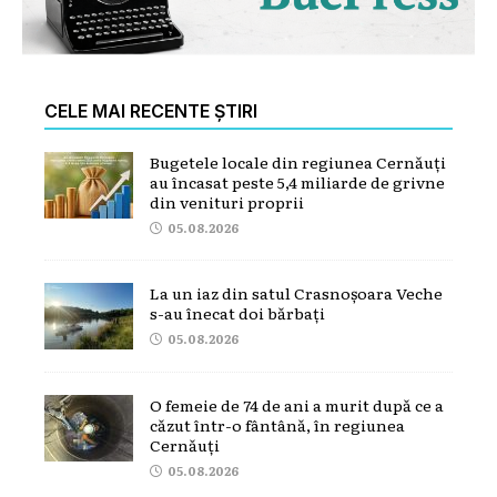
CELE MAI RECENTE ȘTIRI
Bugetele locale din regiunea Cernăuți
au încasat peste 5,4 miliarde de grivne
din venituri proprii
05.08.2026
La un iaz din satul Crasnoșoara Veche
s-au înecat doi bărbați
05.08.2026
O femeie de 74 de ani a murit după ce a
căzut într-o fântână, în regiunea
Cernăuți
05.08.2026