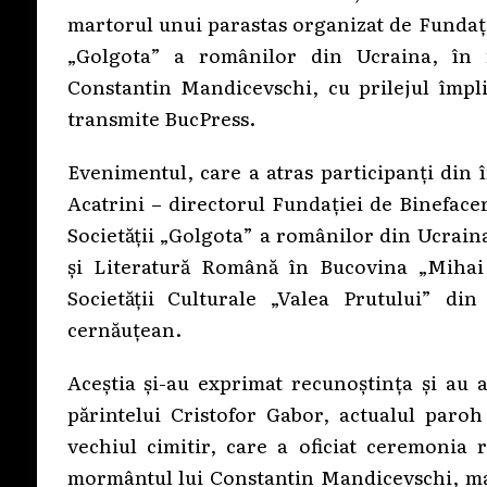
martorul unui parastas organizat de Fundați
„Golgota” a românilor din Ucraina, în 
Constantin Mandicevschi, cu prilejul împli
transmite BucPress.
Evenimentul, care a atras participanți din 
Acatrini – directorul Fundației de Bineface
Societății „Golgota” a românilor din Ucraina
și Literatură Română în Bucovina „Mihai
Societății Culturale „Valea Prutului” 
cernăuțean.
Aceștia și-au exprimat recunoștința și au 
părintelui Cristofor Gabor, actualul paroh
vechiul cimitir, care a oficiat ceremonia
mormântul lui Constantin Mandicevschi, mar