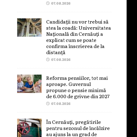
07.08.2026
Candidații nu vor trebui să
stea la coadă: Universitatea
Națională din Cernăuți a
explicat cum se poate
confirma înscrierea de la
distanță
07.08.2026
Reforma pensiilor, tot mai
aproape. Guvernul
propune o pensie minimă
de 6.000 de grivne din 2027
07.08.2026
În Cernăuți, pregătirile
pentru sezonul de încălzire
au ajuns la un grad de