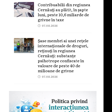
Contribuabilii din regiunea
Cernăuți au plătit, în șapte
luni, peste 10,6 miliarde de
grivne în taxe
07.08.2026
Șase membri ai unei rețele
internaționale de droguri,
reținuți în regiunea
Cernăuți: substanțe
psihotrope confiscate în
valoare de peste 40 de
milioane de grivne
07.08.2026