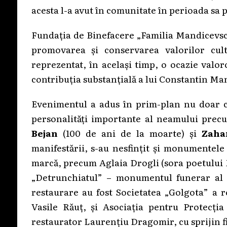
acesta l-a avut în comunitate în perioada sa pr
Fundația de Binefacere „Familia Mandicevsch
promovarea și conservarea valorilor cul
reprezentat, în același timp, o ocazie valo
contribuția substanțială a lui Constantin Ma
Evenimentul a adus în prim-plan nu doar 
personalități importante al neamului pre
Bejan
(100 de ani de la moarte) și
Zaha
manifestării, s-au nesfințit și monumentele
marcă, precum Aglaia Drogli (sora poetului 
„Detrunchiatul” – monumentul funerar al l
restaurare au fost Societatea „Golgota” a 
Vasile Răuț, și Asociația pentru Protecți
restaurator Laurențiu Dragomir, cu sprijin f