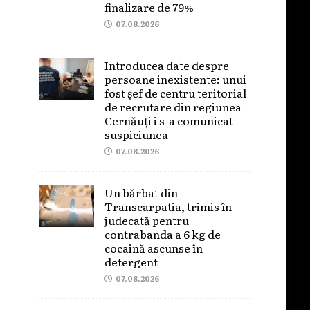
finalizare de 79%
07.08.2026
Introducea date despre
persoane inexistente: unui
fost șef de centru teritorial
de recrutare din regiunea
Cernăuți i s-a comunicat
suspiciunea
07.08.2026
Un bărbat din
Transcarpatia, trimis în
judecată pentru
contrabanda a 6 kg de
cocaină ascunse în
detergent
07.08.2026