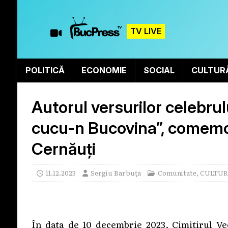
TV LIVE
POLITICĂ
ECONOMIE
SOCIAL
CULTUR
Autorul versurilor celebr
cucu-n Bucovina”, comemora
Cernăuți
11.12.2023
Sergiu Barbuța
Comunitate
,
CULTU
În data de 10 decembrie 2023, Cimitirul Ve