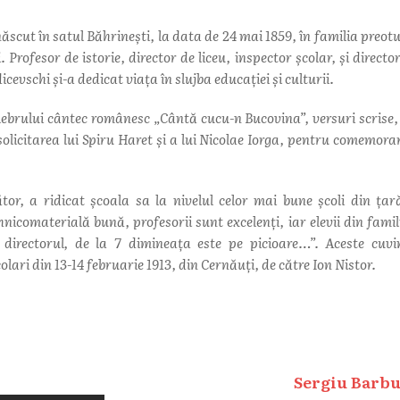
cut în satul Băhrineşti, la data de 24 mai 1859, în familia preotu
 Profesor de istorie, director de liceu, inspector școlar, și director
cevschi și-a dedicat viața în slujba educației și culturii.
ebrului cântec românesc „Cântă cucu-n Bucovina”, versuri scrise,
olicitarea lui Spiru Haret și a lui Nicolae Iorga, pentru comemora
or, a ridicat școala sa la nivelul celor mai bune școli din ța
comaterială bună, profesorii sunt excelenți, iar elevii din famili
directorul, de la 7 dimineața este pe picioare…”. Aceste cuvi
olari din 13-14 februarie 1913, din Cernăuți, de către Ion Nistor.
Sergiu Barbu