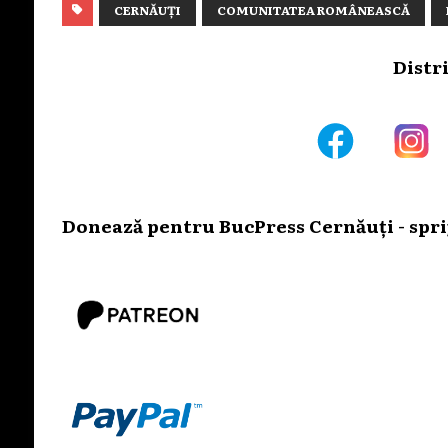
CERNĂUȚI
COMUNITATEA ROMÂNEASCĂ
Distr
Donează pentru BucPress Cernăuți - sprij