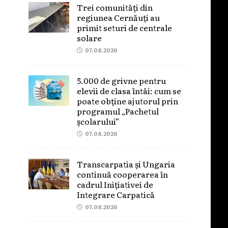
Trei comunități din
regiunea Cernăuți au
primit seturi de centrale
solare
07.08.2026
5.000 de grivne pentru
elevii de clasa întâi: cum se
poate obține ajutorul prin
programul „Pachetul
școlarului”
07.08.2026
Transcarpatia și Ungaria
continuă cooperarea în
cadrul Inițiativei de
Integrare Carpatică
07.08.2026