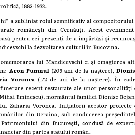
olifică, 1882-1933.
i” a subliniat rolul semnificativ al compozitorului
turale românești din Cernăuți. Acest eveniment
roasă pentru cei prezenți de a împărtăși și recunoa
ndicevschi la dezvoltarea culturii în Bucovina.
comemorarea lui Mandicevschi ci și omagierea alt
cum:
Aron Pumnul
(205 ani de la naștere),
Dionis
ria Voronca
(172 de ani de la naștere). În cadr
 funerare recent restaurate ale unor personalități
Mihai Eminescu), mormântul familiei Dionise Bejan
ui Zaharia Voronca. Inițiatorii acestor proiecte 
românilor din Ucraina, sub conducerea președintel
a Patrimoniului din București, condusă de expertu
inanciar din partea statului român.