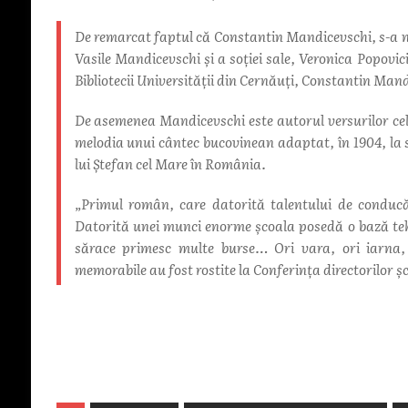
De remarcat faptul că Constantin Mandicevschi, s-a năs
Vasile Mandicevschi și a soției sale, Veronica Popovici.
Bibliotecii Universității din Cernăuți, Constantin Mandi
De asemenea Mandicevschi este autorul versurilor cel
melodia unui cântec bucovinean adaptat, în 1904, la s
lui Ștefan cel Mare în România.
„Primul român, care datorită talentului de conducăt
Datorită unei munci enorme școala posedă o bază tehni
sărace primesc multe burse… Ori vara, ori iarna, 
memorabile au fost rostite la Conferința directorilor șc