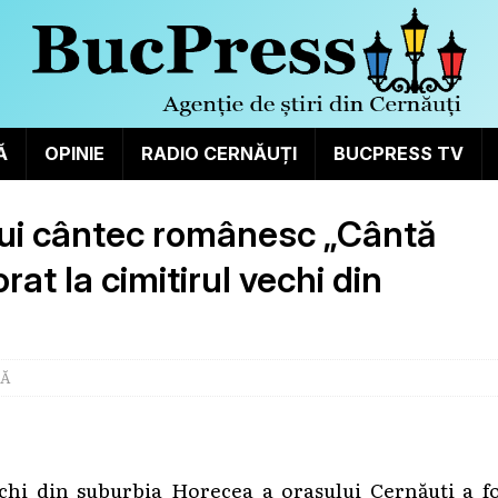
Ă
OPINIE
RADIO CERNĂUȚI
BUCPRESS TV
ului cântec românesc „Cântă
t la cimitirul vechi din
RĂ
chi din suburbia Horecea a orașului Cernăuți a fo