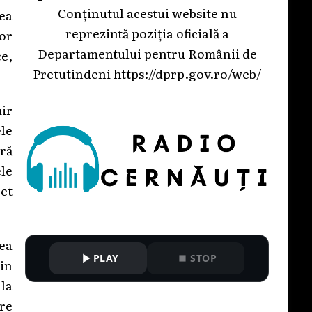
Conținutul acestui website nu
tea
reprezintă poziția oficială a
or
Departamentului pentru Românii de
e,
Pretutindeni
https://dprp.gov.ro/web/
mir
ele
ură
le
et
ea
PLAY
STOP
in
la
re