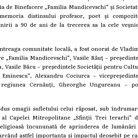
a de Binefacere „Familia Mandicevschi” și Societa
memoria distinsului profesor, poet și compozit
nirii a 90 de ani de la trecerea sa la cele veșnic
întreaga comunitate locală, a fost onorat de Vladi
re „Familia Mandicevschi”, Vasile Răuț – președint
, Vasile Bâcu – președintele Societății pentru Cult
 Eminescu”, Alexandru Cociurca – vicepreședinte
din regiunea Cernăuți, Gheorghe Ungureanu – po
adus omagii sufletului celui răposat, sub îndrumar
 al Capelei Mitropolitane „Sfinții Trei Ierarhi” d
 religioasă încununată de aprinderea de lumânări 
când astfel importanța și impactul deosebit pe ca