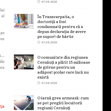
07.08.2026
lui
 al
În Transcarpatia, o
doctoriță a fost
condamnată pentru că a
depus declarația de avere
 pe
pe suport de hârtie
rea
07.08.2026
ră…
O comunitate din regiunea
ile
Cernăuți a plătit 15 milioane
de grivne pentru un
nte
adăpost școlar care încă nu
există
07.08.2026
O iarnă grea urmează: cum
se pot pregăti locuitorii
ța
regiunii Cernăuți